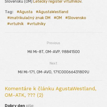
Slovensku (OM)
Letecký register vrtuľníkov
.
Tag:
Agusta
AgustaWestland
imatrikulačný znak OM
OM
Slovensko
vrtuľník
vrtuľníky
Previous
Navigácia
Previous
Mil Mi-8T, OM-AVP, 98841500
v
post:
Next
článku
Next
Mil Mi-171, OM-AVO, 171C00066431809U
post:
Komentáre k článku AgustaWestland,
OM-ATK, ??? (2)
Dobry den
píše: