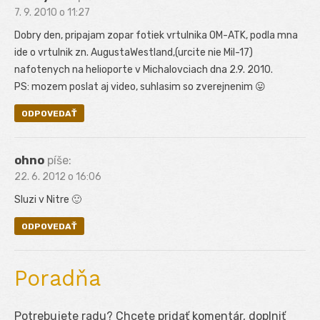
7. 9. 2010 o 11:27
Dobry den, pripajam zopar fotiek vrtulnika OM-ATK, podla mna
ide o vrtulnik zn. AugustaWestland,(urcite nie Mil-17)
nafotenych na helioporte v Michalovciach dna 2.9. 2010.
PS: mozem poslat aj video, suhlasim so zverejnenim 😛
ODPOVEDAŤ
ohno
píše:
22. 6. 2012 o 16:06
Sluzi v Nitre 🙂
ODPOVEDAŤ
Poradňa
Potrebujete radu? Chcete pridať komentár, doplniť