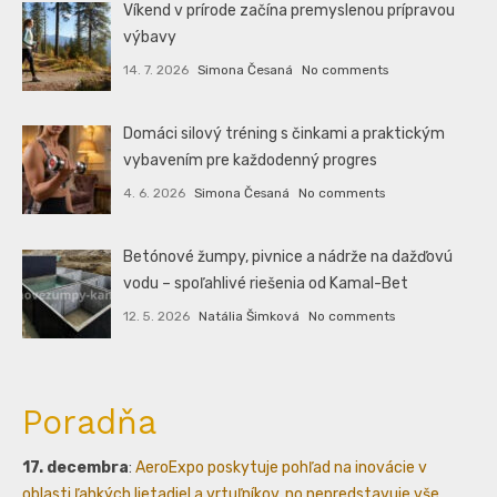
Víkend v prírode začína premyslenou prípravou
výbavy
14. 7. 2026
Simona Česaná
No comments
Domáci silový tréning s činkami a praktickým
vybavením pre každodenný progres
4. 6. 2026
Simona Česaná
No comments
Betónové žumpy, pivnice a nádrže na dažďovú
vodu – spoľahlivé riešenia od Kamal-Bet
12. 5. 2026
Natália Šimková
No comments
Poradňa
17. decembra
:
AeroExpo poskytuje pohľad na inovácie v
oblasti ľahkých lietadiel a vrtuľníkov, no nepredstavuje vše...