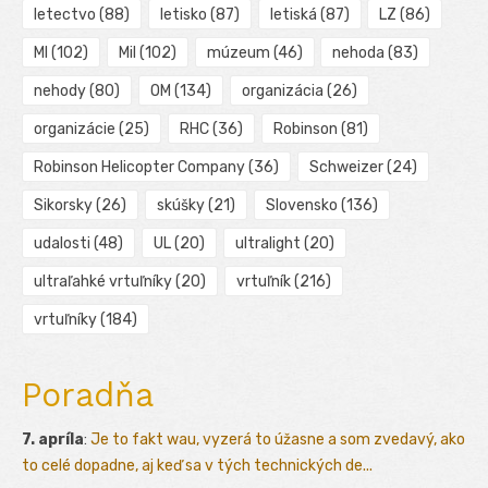
letectvo
(88)
letisko
(87)
letiská
(87)
LZ
(86)
MI
(102)
Mil
(102)
múzeum
(46)
nehoda
(83)
nehody
(80)
OM
(134)
organizácia
(26)
organizácie
(25)
RHC
(36)
Robinson
(81)
Robinson Helicopter Company
(36)
Schweizer
(24)
Sikorsky
(26)
skúšky
(21)
Slovensko
(136)
udalosti
(48)
UL
(20)
ultralight
(20)
ultraľahké vrtuľníky
(20)
vrtuľník
(216)
vrtuľníky
(184)
Poradňa
7. apríla
:
Je to fakt wau, vyzerá to úžasne a som zvedavý, ako
to celé dopadne, aj keď sa v tých technických de...