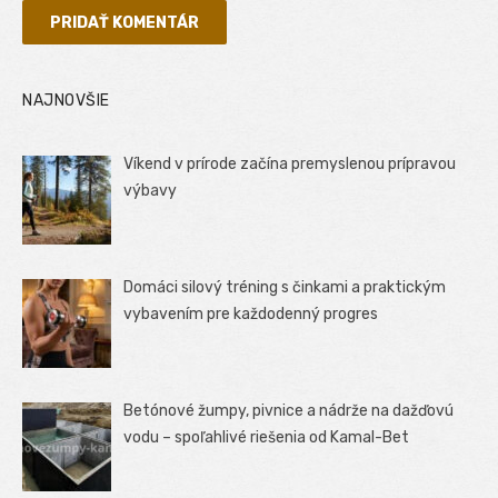
NAJNOVŠIE
Víkend v prírode začína premyslenou prípravou
výbavy
Domáci silový tréning s činkami a praktickým
vybavením pre každodenný progres
Betónové žumpy, pivnice a nádrže na dažďovú
vodu – spoľahlivé riešenia od Kamal-Bet