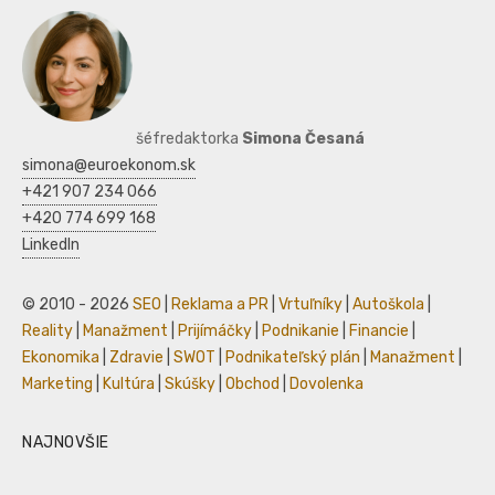
šéfredaktorka
Simona Česaná
simona@euroekonom.sk
+421 907 234 066
+420 774 699 168
LinkedIn
© 2010 - 2026
SEO
|
Reklama a PR
|
Vrtuľníky
|
Autoškola
|
Reality
|
Manažment
|
Prijímáčky
|
Podnikanie
|
Financie
|
Ekonomika
|
Zdravie
|
SWOT
|
Podnikateľský plán
|
Manažment
|
Marketing
|
Kultúra
|
Skúšky
|
Obchod
|
Dovolenka
NAJNOVŠIE