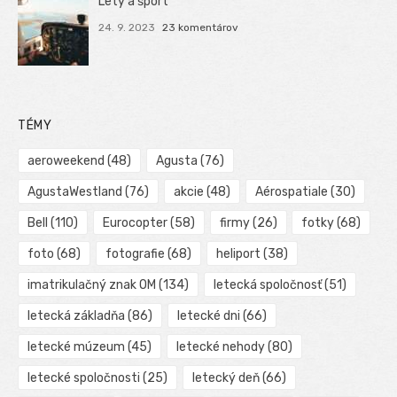
Lety a šport
24. 9. 2023
23 komentárov
TÉMY
aeroweekend
(48)
Agusta
(76)
AgustaWestland
(76)
akcie
(48)
Aérospatiale
(30)
Bell
(110)
Eurocopter
(58)
firmy
(26)
fotky
(68)
foto
(68)
fotografie
(68)
heliport
(38)
imatrikulačný znak OM
(134)
letecká spoločnosť
(51)
letecká základňa
(86)
letecké dni
(66)
letecké múzeum
(45)
letecké nehody
(80)
letecké spoločnosti
(25)
letecký deň
(66)