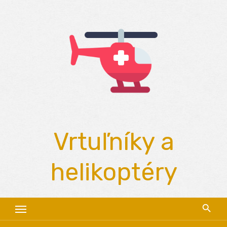
Skip
to
content
Vrtuľníky a
helikoptéry