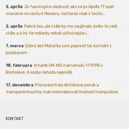
2. apríla
:
Je fascinujúce sledovať, ako sa po Apollo 17 opäť
vraciame na cestu k Mesiacu, tentoraz však s techn...
2. apríla
:
Pekná šou, ale stále by ma zaujímalo, koľko to celé
stálo a či by tie miliardy neboli užitočnejšie i...
7. marca
:
Dobrý deň Mohol by som poprosiť tel. kontakt s
pozdravom
18. februára
:
Vrtulník OM-NIS mal nehodu 1.1.1998 v
Bratislave, 4 osoby nehodu neprežili.
17. decembra
:
Prísna kontrola distribúcie ponúk a
transparentnosť by mali minimalizovať možnosť manipulácie.
KONTAKT