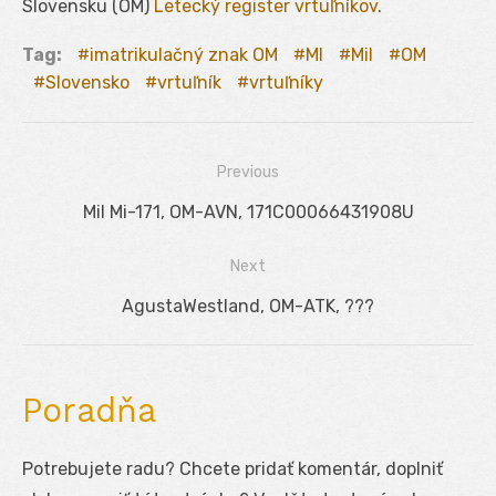
Slovensku (OM)
Letecký register vrtuľníkov
.
Tag:
imatrikulačný znak OM
MI
Mil
OM
Slovensko
vrtuľník
vrtuľníky
Previous
Navigácia
Previous
Mil Mi-171, OM-AVN, 171C00066431908U
v
post:
Next
článku
Next
AgustaWestland, OM-ATK, ???
post:
Poradňa
Potrebujete radu? Chcete pridať komentár, doplniť