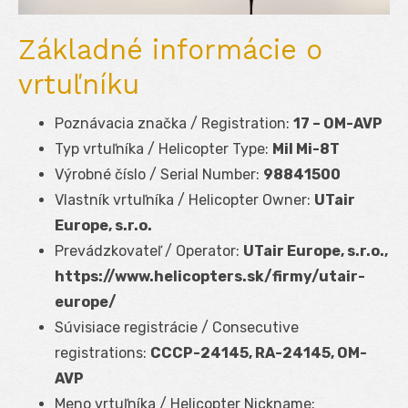
Základné informácie o
vrtuľníku
Poznávacia značka / Registration:
17 – OM-AVP
Typ vrtuľníka / Helicopter Type:
Mil Mi-8T
Výrobné číslo / Serial Number:
98841500
Vlastník vrtuľníka / Helicopter Owner:
UTair
Europe, s.r.o.
Prevádzkovateľ / Operator:
UTair Europe, s.r.o.,
https://www.helicopters.sk/firmy/utair-
europe/
Súvisiace registrácie / Consecutive
registrations:
CCCP-24145, RA-24145, OM-
AVP
Meno vrtuľníka / Helicopter Nickname: