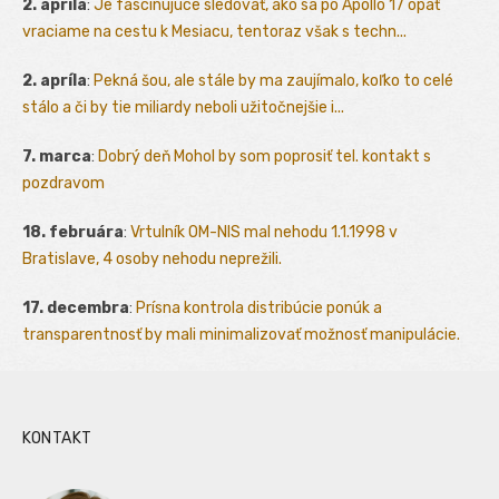
2. apríla
:
Je fascinujúce sledovať, ako sa po Apollo 17 opäť
vraciame na cestu k Mesiacu, tentoraz však s techn...
2. apríla
:
Pekná šou, ale stále by ma zaujímalo, koľko to celé
stálo a či by tie miliardy neboli užitočnejšie i...
7. marca
:
Dobrý deň Mohol by som poprosiť tel. kontakt s
pozdravom
18. februára
:
Vrtulník OM-NIS mal nehodu 1.1.1998 v
Bratislave, 4 osoby nehodu neprežili.
17. decembra
:
Prísna kontrola distribúcie ponúk a
transparentnosť by mali minimalizovať možnosť manipulácie.
KONTAKT