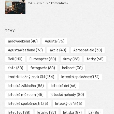
24. 9. 2023
23 komentárov
TÉMY
aeroweekend
(48)
Agusta
(76)
AgustaWestland
(76)
akcie
(48)
Aérospatiale
(30)
Bell
(110)
Eurocopter
(58)
firmy
(26)
fotky
(68)
foto
(68)
fotografie
(68)
heliport
(38)
imatrikulačný znak OM
(134)
letecká spoločnosť
(51)
letecká základňa
(86)
letecké dni
(66)
letecké múzeum
(45)
letecké nehody
(80)
letecké spoločnosti
(25)
letecký deň
(66)
letectvo
(88)
letisko
(87)
letiská
(87)
LZ
(86)