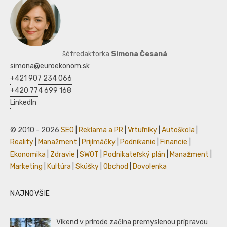
šéfredaktorka
Simona Česaná
simona@euroekonom.sk
+421 907 234 066
+420 774 699 168
LinkedIn
© 2010 - 2026
SEO
|
Reklama a PR
|
Vrtuľníky
|
Autoškola
|
Reality
|
Manažment
|
Prijímáčky
|
Podnikanie
|
Financie
|
Ekonomika
|
Zdravie
|
SWOT
|
Podnikateľský plán
|
Manažment
|
Marketing
|
Kultúra
|
Skúšky
|
Obchod
|
Dovolenka
NAJNOVŠIE
Víkend v prírode začína premyslenou prípravou