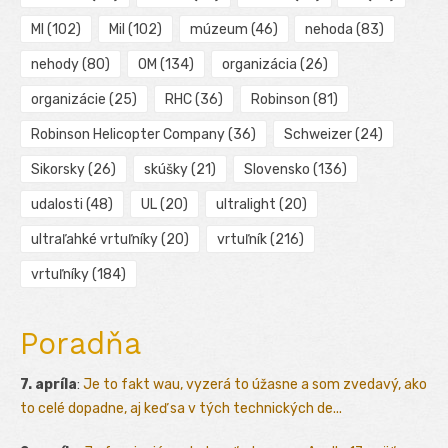
MI
(102)
Mil
(102)
múzeum
(46)
nehoda
(83)
nehody
(80)
OM
(134)
organizácia
(26)
organizácie
(25)
RHC
(36)
Robinson
(81)
Robinson Helicopter Company
(36)
Schweizer
(24)
Sikorsky
(26)
skúšky
(21)
Slovensko
(136)
udalosti
(48)
UL
(20)
ultralight
(20)
ultraľahké vrtuľníky
(20)
vrtuľník
(216)
vrtuľníky
(184)
Poradňa
7. apríla
:
Je to fakt wau, vyzerá to úžasne a som zvedavý, ako
to celé dopadne, aj keď sa v tých technických de...