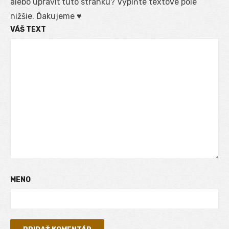
alebo upraviť túto stránku? Vyplňte textové pole
nižšie. Ďakujeme ♥
VÁŠ TEXT
MENO