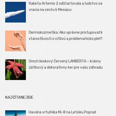
Raketa Artemis 2 odštartovala a ľudstvo sa
vracia na cestu k Mesiacu
Dermokozmetika: Ako správne pristupovať k
starostlivosti o citlivú a problematickú pleť?
Orech lieskový Červený LAMBERTA – krásny
úžitkový a dekoratívny ker pre vašu záhradu
NAJČÍTANEJŠIE
Havária vrtuľníka Mi-8 na Letisku Poprad