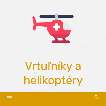
Skip
to
content
Vrtuľníky a
helikoptéry