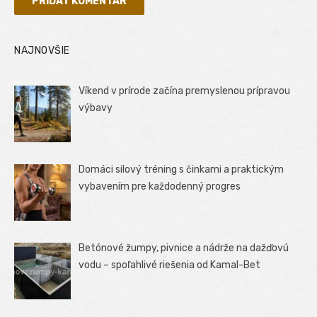
NAJNOVŠIE
Víkend v prírode začína premyslenou prípravou
výbavy
Domáci silový tréning s činkami a praktickým
vybavením pre každodenný progres
Betónové žumpy, pivnice a nádrže na dažďovú
vodu – spoľahlivé riešenia od Kamal-Bet