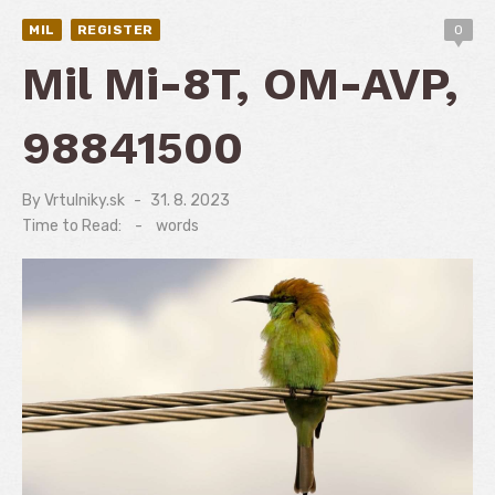
MIL
REGISTER
0
Mil Mi-8T, OM-AVP,
98841500
By
Vrtulniky.sk
Posted
31. 8. 2023
on
Time to Read:
-
words