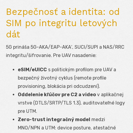
Bezpečnosť a identita: od
SIM po integritu letových
dát
5G prináša 5G-AKA/EAP-AKA′, SUCI/SUPI a NAS/RRC
integritu/šifrovanie. Pre UAV nasadenie:
eSIM/eUICC
s politickým profilom pre UAV a
bezpečný životný cyklus (remote profile
provisioning, blokácia pri odcudzení).
Oddelenie kľúčov pre C2 a video
v aplikačnej
vrstve (DTLS/SRTP/TLS 1.3), auditovateľné logy
pre UTM.
Zero-trust integračný model
medzi
MNO/NPN a UTM: device posture, atestačné