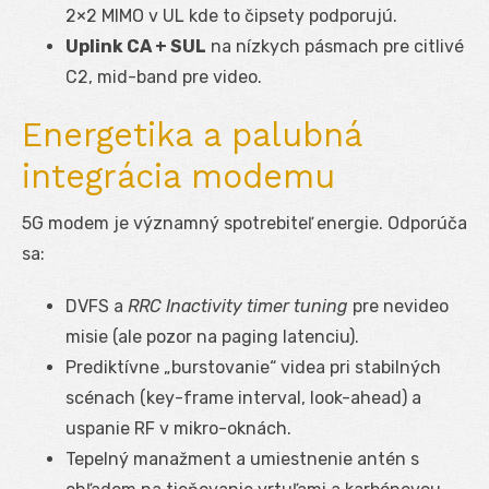
2×2 MIMO v UL kde to čipsety podporujú.
Uplink CA + SUL
na nízkych pásmach pre citlivé
C2, mid-band pre video.
Energetika a palubná
integrácia modemu
5G modem je významný spotrebiteľ energie. Odporúča
sa:
DVFS a
RRC Inactivity timer tuning
pre nevideo
misie (ale pozor na paging latenciu).
Prediktívne „burstovanie“ videa pri stabilných
scénach (key-frame interval, look-ahead) a
uspanie RF v mikro-oknách.
Tepelný manažment a umiestnenie antén s