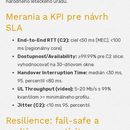
národného leteckého úradu.
Merania a KPI pre návrh
SLA
End-to-End RTT (C2):
cieľ <50 ms (MEC), <100
ms (regionálny core).
Dostupnosť/Availability:
≥99.99% pre C2 slice;
vyhodnocovať na 30-dňovom okne.
Handover Interruption Time:
medián <30 ms,
95. percentil <80 ms.
UL Throughput (video):
5–20 Mb/s s 99%
kvantilom >= minimálneho profilu.
Jitter (C2):
<10 ms 95. percentil.
Resilience: fail-safe a