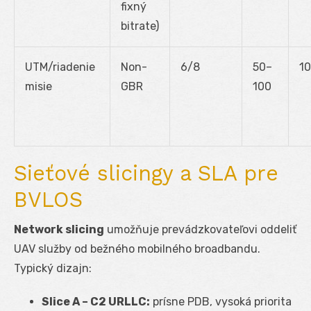
fixný
bitrate)
UTM/riadenie
Non-
6/8
50–
10
misie
GBR
100
Sieťové slicingy a SLA pre
BVLOS
Network slicing
umožňuje prevádzkovateľovi oddeliť
UAV služby od bežného mobilného broadbandu.
Typický dizajn:
Slice A – C2 URLLC:
prísne PDB, vysoká priorita