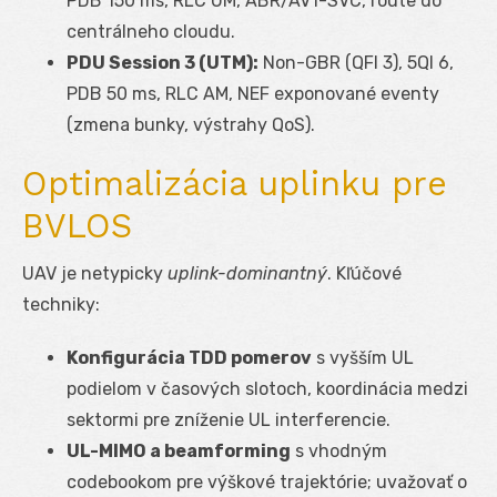
PDB 150 ms, RLC UM, ABR/AV1-SVC, route do
centrálneho cloudu.
PDU Session 3 (UTM):
Non-GBR (QFI 3), 5QI 6,
PDB 50 ms, RLC AM, NEF exponované eventy
(zmena bunky, výstrahy QoS).
Optimalizácia uplinku pre
BVLOS
UAV je netypicky
uplink-dominantný
. Kľúčové
techniky:
Konfigurácia TDD pomerov
s vyšším UL
podielom v časových slotoch, koordinácia medzi
sektormi pre zníženie UL interferencie.
UL-MIMO a beamforming
s vhodným
codebookom pre výškové trajektórie; uvažovať o