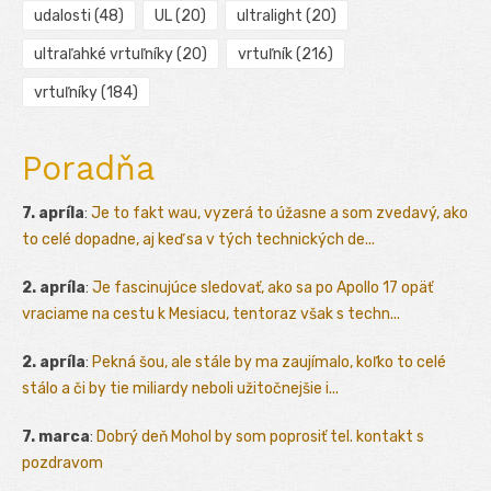
udalosti
(48)
UL
(20)
ultralight
(20)
ultraľahké vrtuľníky
(20)
vrtuľník
(216)
vrtuľníky
(184)
Poradňa
7. apríla
:
Je to fakt wau, vyzerá to úžasne a som zvedavý, ako
to celé dopadne, aj keď sa v tých technických de...
2. apríla
:
Je fascinujúce sledovať, ako sa po Apollo 17 opäť
vraciame na cestu k Mesiacu, tentoraz však s techn...
2. apríla
:
Pekná šou, ale stále by ma zaujímalo, koľko to celé
stálo a či by tie miliardy neboli užitočnejšie i...
7. marca
:
Dobrý deň Mohol by som poprosiť tel. kontakt s
pozdravom