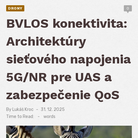
DRONY
0
BVLOS konektivita:
Architektúry
sieťového napojenia
5G/NR pre UAS a
zabezpečenie QoS
By
Lukáš Kroc
Posted
31. 12. 2025
on
Time to Read:
-
words