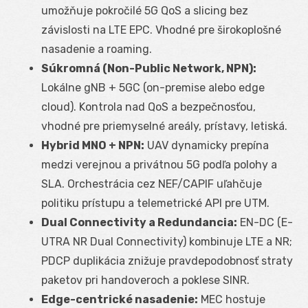
umožňuje pokročilé 5G QoS a slicing bez
závislosti na LTE EPC. Vhodné pre širokoplošné
nasadenie a roaming.
Súkromná (Non-Public Network, NPN):
Lokálne gNB + 5GC (on-premise alebo edge
cloud). Kontrola nad QoS a bezpečnosťou,
vhodné pre priemyselné areály, prístavy, letiská.
Hybrid MNO + NPN:
UAV dynamicky prepína
medzi verejnou a privátnou 5G podľa polohy a
SLA. Orchestrácia cez NEF/CAPIF uľahčuje
politiku prístupu a telemetrické API pre UTM.
Dual Connectivity a Redundancia:
EN-DC (E-
UTRA NR Dual Connectivity) kombinuje LTE a NR;
PDCP duplikácia znižuje pravdepodobnosť straty
paketov pri handoveroch a poklese SINR.
Edge-centrické nasadenie:
MEC hostuje