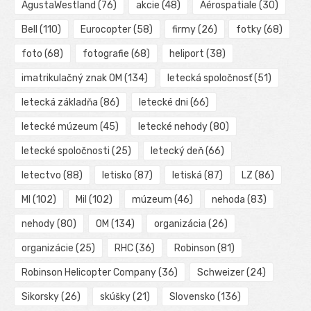
AgustaWestland
(76)
akcie
(48)
Aérospatiale
(30)
Bell
(110)
Eurocopter
(58)
firmy
(26)
fotky
(68)
foto
(68)
fotografie
(68)
heliport
(38)
imatrikulačný znak OM
(134)
letecká spoločnosť
(51)
letecká základňa
(86)
letecké dni
(66)
letecké múzeum
(45)
letecké nehody
(80)
letecké spoločnosti
(25)
letecký deň
(66)
letectvo
(88)
letisko
(87)
letiská
(87)
LZ
(86)
MI
(102)
Mil
(102)
múzeum
(46)
nehoda
(83)
nehody
(80)
OM
(134)
organizácia
(26)
organizácie
(25)
RHC
(36)
Robinson
(81)
Robinson Helicopter Company
(36)
Schweizer
(24)
Sikorsky
(26)
skúšky
(21)
Slovensko
(136)