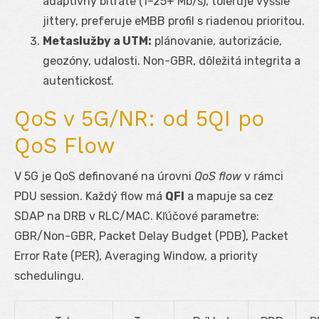
adaptívny bitrate (1–25+ Mb/s), toleruje vyššie
jittery, preferuje eMBB profil s riadenou prioritou.
Metaslužby a UTM:
plánovanie, autorizácie,
geozóny, udalosti. Non-GBR, dôležitá integrita a
autentickosť.
QoS v 5G/NR: od 5QI po
QoS Flow
V 5G je QoS definované na úrovni
QoS flow
v rámci
PDU session. Každý flow má
QFI
a mapuje sa cez
SDAP na DRB v RLC/MAC. Kľúčové parametre:
GBR/Non-GBR, Packet Delay Budget (PDB), Packet
Error Rate (PER), Averaging Window, a priority
schedulingu.