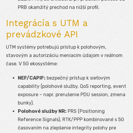
PRB okamžitý prechod na nižší profil.
Integrácia s UTM a
prevádzkové API
UTM systémy potrebujú prístup k polohovým,
stavovým a autorizáciu meniacim údajom v reálnom
čase. V 5G ekosystéme:
NEF/CAPIF:
bezpečný prístup k sieťovým
capability (polohové služby, QoS reporting, event
exposure – napr. prerušenie PDU session, zmena
bunky).
Polohové služby NR:
PRS (Positioning
Reference Signals), RTK/PPP kombinované s 5G
časovaním na zlepšenie integrity polohy pre