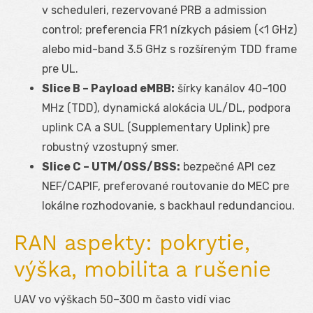
v scheduleri, rezervované PRB a admission
control; preferencia FR1 nízkych pásiem (<1 GHz)
alebo mid-band 3.5 GHz s rozšíreným TDD frame
pre UL.
Slice B – Payload eMBB:
šírky kanálov 40–100
MHz (TDD), dynamická alokácia UL/DL, podpora
uplink CA a SUL (Supplementary Uplink) pre
robustný vzostupný smer.
Slice C – UTM/OSS/BSS:
bezpečné API cez
NEF/CAPIF, preferované routovanie do MEC pre
lokálne rozhodovanie, s backhaul redundanciou.
RAN aspekty: pokrytie,
výška, mobilita a rušenie
UAV vo výškach 50–300 m často vidí viac