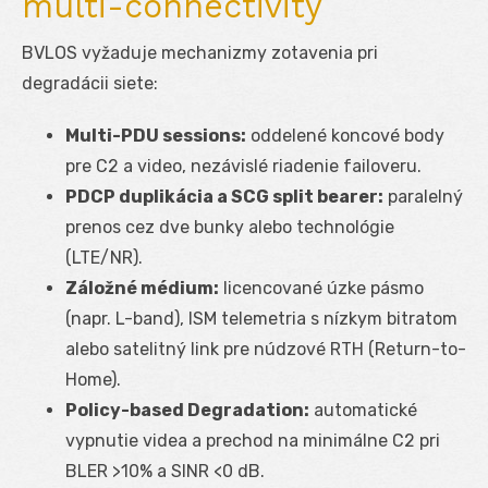
multi-connectivity
BVLOS vyžaduje mechanizmy zotavenia pri
degradácii siete:
Multi-PDU sessions:
oddelené koncové body
pre C2 a video, nezávislé riadenie failoveru.
PDCP duplikácia a SCG split bearer:
paralelný
prenos cez dve bunky alebo technológie
(LTE/NR).
Záložné médium:
licencované úzke pásmo
(napr. L-band), ISM telemetria s nízkym bitratom
alebo satelitný link pre núdzové RTH (Return-to-
Home).
Policy-based Degradation:
automatické
vypnutie videa a prechod na minimálne C2 pri
BLER >10% a SINR <0 dB.