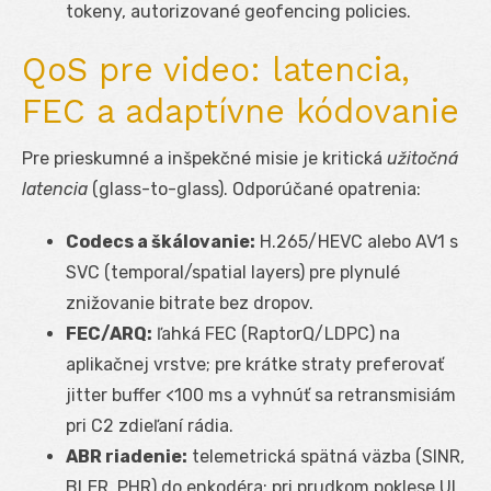
tokeny, autorizované geofencing policies.
QoS pre video: latencia,
FEC a adaptívne kódovanie
Pre prieskumné a inšpekčné misie je kritická
užitočná
latencia
(glass-to-glass). Odporúčané opatrenia:
Codecs a škálovanie:
H.265/HEVC alebo AV1 s
SVC (temporal/spatial layers) pre plynulé
znižovanie bitrate bez dropov.
FEC/ARQ:
ľahká FEC (RaptorQ/LDPC) na
aplikačnej vrstve; pre krátke straty preferovať
jitter buffer <100 ms a vyhnúť sa retransmisiám
pri C2 zdieľaní rádia.
ABR riadenie:
telemetrická spätná väzba (SINR,
BLER, PHR) do enkodéra; pri prudkom poklese UL