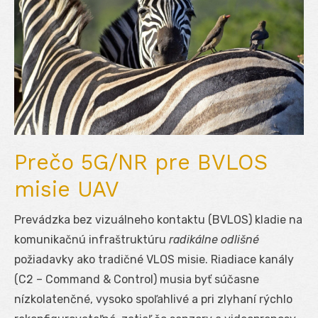
Prečo 5G/NR pre BVLOS
misie UAV
Prevádzka bez vizuálneho kontaktu (BVLOS) kladie na
komunikačnú infraštruktúru
radikálne odlišné
požiadavky ako tradičné VLOS misie. Riadiace kanály
(C2 – Command & Control) musia byť súčasne
nízkolatenčné, vysoko spoľahlivé a pri zlyhaní rýchlo