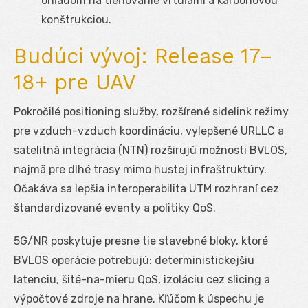
ohľadom na tieňovanie vrtuľami a karbónovou
konštrukciou.
Budúci vývoj: Release 17–
18+ pre UAV
Pokročilé positioning služby, rozšírené sidelink režimy
pre vzduch-vzduch koordináciu, vylepšené URLLC a
satelitná integrácia (NTN) rozširujú možnosti BVLOS,
najmä pre dlhé trasy mimo hustej infraštruktúry.
Očakáva sa lepšia interoperabilita UTM rozhraní cez
štandardizované eventy a politiky QoS.
5G/NR poskytuje presne tie stavebné bloky, ktoré
BVLOS operácie potrebujú: deterministickejšiu
latenciu, šité-na-mieru QoS, izoláciu cez slicing a
výpočtové zdroje na hrane. Kľúčom k úspechu je