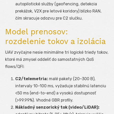
autopilotické služby (geofencing, detekcia
prekážok, V2X pre letové koridory) blízko RAN,
čím skracuje odozvu pre C2 slučku.
Model prenosov:
rozdelenie tokov a izolácia
UAV zvyčajne nesie minimálne tri logické triedy tokov,
ktoré má zmysel oddeliť do samostatných QoS
flows/QFI:
C2/telemetria:
malé pakety (20–300 B),
intervaly 10–100 ms, vyžaduje stabilnú latenciu
<50 ms (end-to-end) a vysokú dostupnosť
(>99.99%). Vhodné GBR profily.
Nákladný senzorický tok (video/LiDAR):