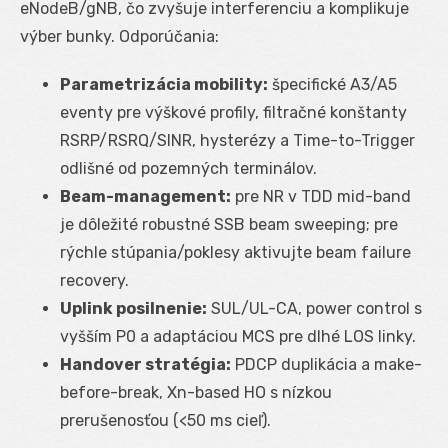
eNodeB/gNB, čo zvyšuje interferenciu a komplikuje
výber bunky. Odporúčania:
Parametrizácia mobility:
špecifické A3/A5
eventy pre výškové profily, filtračné konštanty
RSRP/RSRQ/SINR, hysterézy a Time-to-Trigger
odlišné od pozemných terminálov.
Beam-management:
pre NR v TDD mid-band
je dôležité robustné SSB beam sweeping; pre
rýchle stúpania/poklesy aktivujte beam failure
recovery.
Uplink posilnenie:
SUL/UL-CA, power control s
vyšším P0 a adaptáciou MCS pre dlhé LOS linky.
Handover stratégia:
PDCP duplikácia a make-
before-break, Xn-based HO s nízkou
prerušenosťou (<50 ms cieľ).