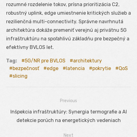
rozumné rozdelenie tokov, prísna prioritizácia C2,
robustný uplink, edge umiestnenie kritických služieb a
rezilienčná multi-connectivity. Správne navrhnutá
architektúra dokáže premeniť verejnú aj privátnu 5G
infraštruktúru na spoľahlivú základňu pre bezpečný a
efektívny BVLOS let.
Tag:
5G/NR pre BVLOS
architektury
bezpečnosť
edge
latencia
pokrytie
QoS
slicing
Previous
Navigácia
Previous
Inšpekcia infraštruktúry: Synergia termografie a AI
v
post:
detekcie porúch na energetických vedeniach
článku
Next