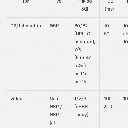
Tok
Typ
Príklad
PDB
P
5QI
(ms)
C2/telemetria
GBR
80/82
10–
10
(URLLC-
50
až
oriented),
10
7/9
(kritická
režia)
podľa
profilu
Video
Non-
1/2/3
100–
10
GBR /
(eMBB
300
GBR
triedy)
(ak