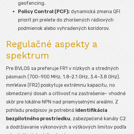
geofencing.
Policy Control (PCF):
dynamická zmena QFI
priorít pri prelete do zhoršených rádiových
podmienok alebo vyhradených koridorov.
Regulačné aspekty a
spektrum
Pre BVLOS sa preferuje FR1 v nízkych a stredných
pásmach (700–900 MHz, 1.8–2.1 GHz, 3.4–3.8 GHz).
mmWave (FR2) poskytuje extrémnu kapacitu, no
obmedzený dosah a citlivosť na zastrešenie– vhodné
skôr pre lokálne NPN nad priemyselnými areálmi. Z
pohľadu predpisov je potrebná
identifikácia
bezpilotného prostriedku
, zabezpečené kanály C2
a dodržiavanie výkonových a výškových limitov podľa