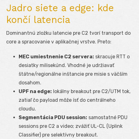
Jadro siete a edge: kde
končí latencia
Dominantnú zložku latencie pre C2 tvorí transport do
core a spracovanie v aplikačnej vrstve. Preto:
MEC umiestnenie C2 servera:
skracuje RTT o
desiatky milisekúnd. Vhodné je udržiavať
štátne/regionálne inštancie pre misie s väčším
dosahom.
UPF na edge:
lokálny breakout pre C2/UTM tok,
zatiaľ čo payload môže ísť do centrálneho
cloudu.
Segmentácia PDU session:
samostatné PDU
sessions pre C2 a video; zvážiť UL-CL (Uplink
Classifier) pre selektívny breakout.