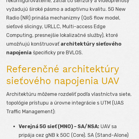
rekonfigurovateľné, zatiaľ čo senzory a videoprenosy
vyžadujú široké pásmo a adaptívnu kvalitu. 5G New
Radio (NR) prináša mechanizmy (QoS flow model,
sieťové slicingy, URLLC, Multi-access Edge
Computing, presnejšie lokalizačné služby), ktoré
umožňujú konštruovať
architektúry sieťového
napojenia
špecificky pre BVLOS.
Referenčné architektúry
sieťového napojenia UAV
Architektúru môžeme rozdeliť podľa vlastníctva siete,
topológie prístupu a úrovne integrácie s UTM (UAS
Traffic Management):
Verejná 5G sieť (MNO) – SA/NSA:
UAV sa
pripája cez gNB k 5GC (Core). SA (Stand-Alone)