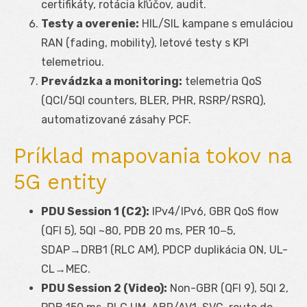
certifikáty, rotácia kľúčov, audit.
Testy a overenie:
HIL/SIL kampane s emuláciou
RAN (fading, mobility), letové testy s KPI
telemetriou.
Prevádzka a monitoring:
telemetria QoS
(QCI/5QI counters, BLER, PHR, RSRP/RSRQ),
automatizované zásahy PCF.
Príklad mapovania tokov na
5G entity
PDU Session 1 (C2):
IPv4/IPv6, GBR QoS flow
(QFI 5), 5QI ~80, PDB 20 ms, PER 10
−5
,
SDAP→DRB1 (RLC AM), PDCP duplikácia ON, UL-
CL→MEC.
PDU Session 2 (Video):
Non-GBR (QFI 9), 5QI 2,