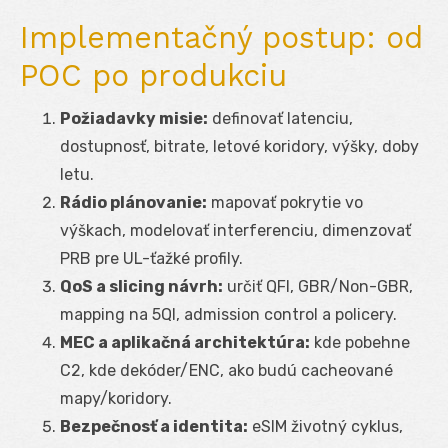
Implementačný postup: od
POC po produkciu
Požiadavky misie:
definovať latenciu,
dostupnosť, bitrate, letové koridory, výšky, doby
letu.
Rádio plánovanie:
mapovať pokrytie vo
výškach, modelovať interferenciu, dimenzovať
PRB pre UL-ťažké profily.
QoS a slicing návrh:
určiť QFI, GBR/Non-GBR,
mapping na 5QI, admission control a policery.
MEC a aplikačná architektúra:
kde pobehne
C2, kde dekóder/ENC, ako budú cacheované
mapy/koridory.
Bezpečnosť a identita:
eSIM životný cyklus,