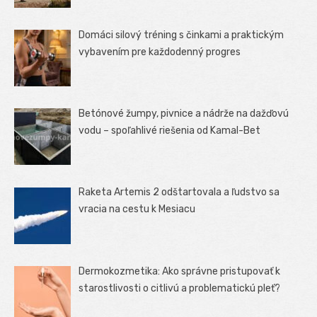
Domáci silový tréning s činkami a praktickým
vybavením pre každodenný progres
Betónové žumpy, pivnice a nádrže na dažďovú
vodu – spoľahlivé riešenia od Kamal-Bet
Raketa Artemis 2 odštartovala a ľudstvo sa
vracia na cestu k Mesiacu
Dermokozmetika: Ako správne pristupovať k
starostlivosti o citlivú a problematickú pleť?