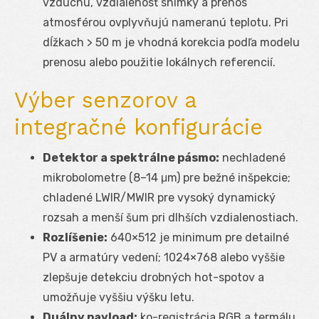
vzduchu, vzdialenosť snímky a prenos
atmosférou ovplyvňujú nameranú teplotu. Pri
dĺžkach > 50 m je vhodná korekcia podľa modelu
prenosu alebo použitie lokálnych referencií.
Výber senzorov a
integračné konfigurácie
Detektor a spektrálne pásmo:
nechladené
mikrobolometre (8–14 μm) pre bežné inšpekcie;
chladené LWIR/MWIR pre vysoký dynamický
rozsah a menší šum pri dlhších vzdialenostiach.
Rozlíšenie:
640×512 je minimum pre detailné
PV a armatúry vedení; 1024×768 alebo vyššie
zlepšuje detekciu drobných hot-spotov a
umožňuje vyššiu výšku letu.
Duálny payload:
ko-registrácia RGB a termálu