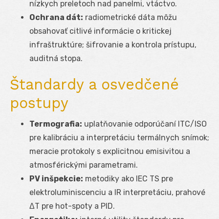
nízkych preletoch nad panelmi, vtáctvo.
Ochrana dát:
radiometrické dáta môžu
obsahovať citlivé informácie o kritickej
infraštruktúre; šifrovanie a kontrola prístupu,
auditná stopa.
Štandardy a osvedčené
postupy
Termografia:
uplatňovanie odporúčaní ITC/ISO
pre kalibráciu a interpretáciu termálnych snímok;
meracie protokoly s explicitnou emisivitou a
atmosférickými parametrami.
PV inšpekcie:
metodiky ako IEC TS pre
elektroluminiscenciu a IR interpretáciu, prahové
ΔT pre hot-spoty a PID.