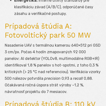
Energetika:
interné utility štandardy pre
klasifikáciu závad (A/B/C), odporúčané časy
zásahu a verifikačné postupy.
Prípadová štúdia A:
Fotovoltický park 50 MW
Nasadenie UAV s termálnou kamerou 640×512 pri GSD
3 cm/px. Počas 4 hodín zmapovaných 92 000
panelov; AI detektor (YOLOv8, multimodálne RGB+IR)
identifikoval 1,8 % panelov s hot-spotmi, z toho 0,3 %
kritických (> 25 °C nad referenciou). Verifikácia vzorky
500 nálezov potvrdila
precision
0,93 a
recall
0,88.
Očakávaná ročná úspora strát výroby ~1,2 %,
návratnosť projektu do 7 mesiacov.
Prípadová štúdia B: 110 kV