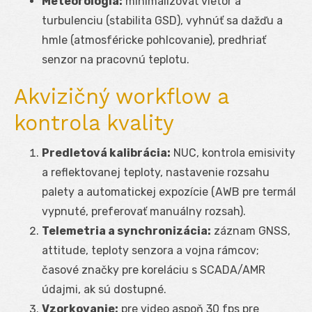
Meteorológia:
minimalizovať vietor a
turbulenciu (stabilita GSD), vyhnúť sa dažďu a
hmle (atmosféricke pohlcovanie), predhriať
senzor na pracovnú teplotu.
Akvizičný workflow a
kontrola kvality
Predletová kalibrácia:
NUC, kontrola emisivity
a reflektovanej teploty, nastavenie rozsahu
palety a automatickej expozície (AWB pre termál
vypnuté, preferovať manuálny rozsah).
Telemetria a synchronizácia:
záznam GNSS,
attitude, teploty senzora a vojna rámcov;
časové značky pre koreláciu s SCADA/AMR
údajmi, ak sú dostupné.
Vzorkovanie:
pre video aspoň 30 fps pre