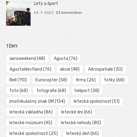
Lety a šport
24. 9. 2023
23 komentárov
TÉMY
aeroweekend
(48)
Agusta
(76)
AgustaWestland
(76)
akcie
(48)
Aérospatiale
(30)
Bell
(110)
Eurocopter
(58)
firmy
(26)
fotky
(68)
foto
(68)
fotografie
(68)
heliport
(38)
imatrikulačný znak OM
(134)
letecká spoločnosť
(51)
letecká základňa
(86)
letecké dni
(66)
letecké múzeum
(45)
letecké nehody
(80)
letecké spoločnosti
(25)
letecký deň
(66)