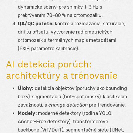
dynamické scény, pre snímky 1–3 Hz s
prekrývaním 70–80 % na ortomozaiku.
QA/QC po lete:
kontrola rozmazania, saturácie,
driftu offsetu; vytvorenie radiometrických
ortomozaík a termálnych map s metadátami
(EXIF, parametre kalibrácie).
AI detekcia porúch:
architektúry a trénovanie
Úlohy:
detekcia objektov (poruchy ako bounding
boxy), segmentácia (hot-spot masky), klasifikácia
závažnosti, a
change detection
pre trendovanie.
Modely:
moderné detektory (rodina YOLO,
Anchor-Free detektory), transformerové
backbone (ViT/DeiT), segmentačné siete (UNet,