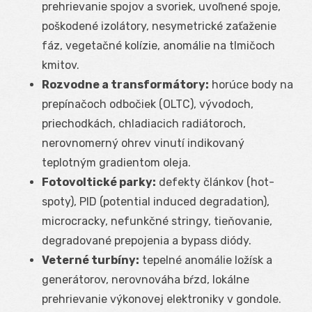
prehrievanie spojov a svoriek, uvoľnené spoje,
poškodené izolátory, nesymetrické zaťaženie
fáz, vegetačné kolízie, anomálie na tlmičoch
kmitov.
Rozvodne a transformátory:
horúce body na
prepínačoch odbočiek (OLTC), vývodoch,
priechodkách, chladiacich radiátoroch,
nerovnomerný ohrev vinutí indikovaný
teplotným gradientom oleja.
Fotovoltické parky:
defekty článkov (hot-
spoty), PID (potential induced degradation),
microcracky, nefunkčné stringy, tieňovanie,
degradované prepojenia a bypass diódy.
Veterné turbíny:
tepelné anomálie ložísk a
generátorov, nerovnováha bŕzd, lokálne
prehrievanie výkonovej elektroniky v gondole.