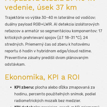
vedenie, úsek 37 km
Trajektórie vo výške 30–40 m laterálne od vodičov;
duálny payload RGB+LWIR. AI detekcia izolátorových
reťazcov a armatúr so segmentáciou komponentov; 17
kritických prehrievaní spojov (ΔT 18–31 °C), 24
stredných. Priemerný čas od zberu k hotovému
reportu 6 hodín v hybridnom edge/cloud režime.
Preventívne zásahy predišli dvom plánovaným
odstávkam.
Ekonomika, KPI a ROI
KPI zberu:
plocha alebo dĺžka zmapovaná za
hodinu, percento použiteľných snímok, podiel
radiometrických mozaík bez medzier.