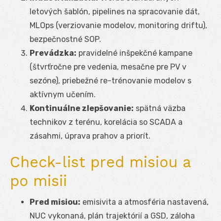
letových šablón, pipelines na spracovanie dát,
MLOps (verziovanie modelov, monitoring driftu),
bezpečnostné SOP.
Prevádzka:
pravidelné inšpekčné kampane
(štvrťročne pre vedenia, mesačne pre PV v
sezóne), priebežné re-trénovanie modelov s
aktívnym učením.
Kontinuálne zlepšovanie:
spätná väzba
technikov z terénu, korelácia so SCADA a
zásahmi, úprava prahov a priorít.
Check-list pred misiou a
po misii
Pred misiou:
emisivita a atmosféria nastavená,
NUC vykonaná, plán trajektórií a GSD, záloha