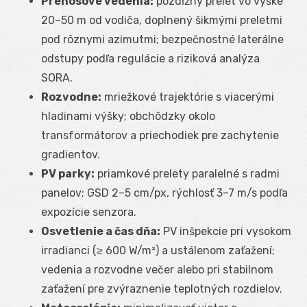
Prenosové vedenia:
pozdĺžny prelet vo výške
20–50 m od vodiča, doplnený šikmými preletmi
pod rôznymi azimutmi; bezpečnostné laterálne
odstupy podľa regulácie a riziková analýza
SORA.
Rozvodne:
mriežkové trajektórie s viacerými
hladinami výšky; obchôdzky okolo
transformátorov a priechodiek pre zachytenie
gradientov.
PV parky:
priamkové prelety paralelné s radmi
panelov; GSD 2–5 cm/px, rýchlosť 3–7 m/s podľa
expozície senzora.
Osvetlenie a čas dňa:
PV inšpekcie pri vysokom
irradianci (≥ 600 W/m²) a ustálenom zaťažení;
vedenia a rozvodne večer alebo pri stabilnom
zaťažení pre zvýraznenie teplotných rozdielov.