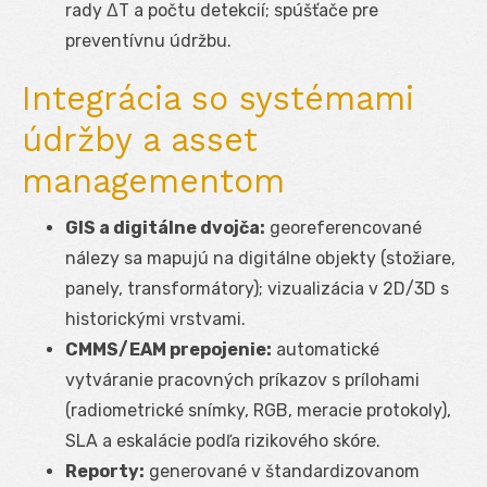
rady ΔT a počtu detekcií; spúšťače pre
preventívnu údržbu.
Integrácia so systémami
údržby a asset
managementom
GIS a digitálne dvojča:
georeferencované
nálezy sa mapujú na digitálne objekty (stožiare,
panely, transformátory); vizualizácia v 2D/3D s
historickými vrstvami.
CMMS/EAM prepojenie:
automatické
vytváranie pracovných príkazov s prílohami
(radiometrické snímky, RGB, meracie protokoly),
SLA a eskalácie podľa rizikového skóre.
Reporty:
generované v štandardizovanom