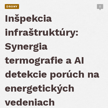
DRONY
0
Inšpekcia
infraštruktúry:
Synergia
termografie a AI
detekcie porúch na
energetických
vedeniach