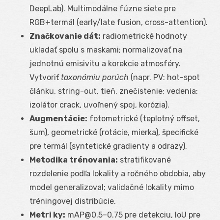
DeepLab). Multimodálne fúzne siete pre
RGB+termál (early/late fusion, cross-attention).
Značkovanie dát:
radiometrické hodnoty
ukladať spolu s maskami; normalizovať na
jednotnú emisivitu a korekcie atmosféry.
Vytvoriť
taxonómiu porúch
(napr. PV: hot-spot
článku, string-out, tieň, znečistenie; vedenia:
izolátor crack, uvoľnený spoj, korózia).
Augmentácie:
fotometrické (teplotný offset,
šum), geometrické (rotácie, mierka), špecifické
pre termál (syntetické gradienty a odrazy).
Metodika trénovania:
stratifikované
rozdelenie podľa lokality a ročného obdobia, aby
model generalizoval; validačné lokality mimo
tréningovej distribúcie.
Metri ky:
mAP@0.5–0.75 pre detekciu, IoU pre