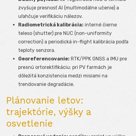
zvyšuje presnosť AI (multimodálne učenie) a
uľahčuje verifikáciu nálezov.
Radiometrická kalibrácia:
interné čierne
teleso (shutter) pre NUC (non-uniformity
correction) a periodická in-flight kalibrácia podľa
teploty senzora.
Georeferencovanie:
RTK/PPK GNSS a IMU pre
presnú ortorektifikáciu; pri PV farmách je
dôležitá konzistencia medzi misiami na
trendovanie degradácie.
Plánovanie letov:
trajektórie, výšky a
osvetlenie