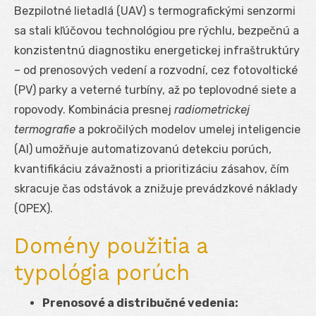
Bezpilotné lietadlá (UAV) s termografickými senzormi
sa stali kľúčovou technológiou pre rýchlu, bezpečnú a
konzistentnú diagnostiku energetickej infraštruktúry
– od prenosových vedení a rozvodní, cez fotovoltické
(PV) parky a veterné turbíny, až po teplovodné siete a
ropovody. Kombinácia presnej
radiometrickej
termografie
a pokročilých modelov umelej inteligencie
(AI) umožňuje automatizovanú detekciu porúch,
kvantifikáciu závažnosti a prioritizáciu zásahov, čím
skracuje čas odstávok a znižuje prevádzkové náklady
(OPEX).
Domény použitia a
typológia porúch
Prenosové a distribučné vedenia: