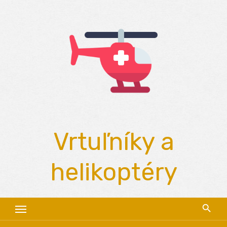
Skip
to
content
Vrtuľníky a
helikoptéry