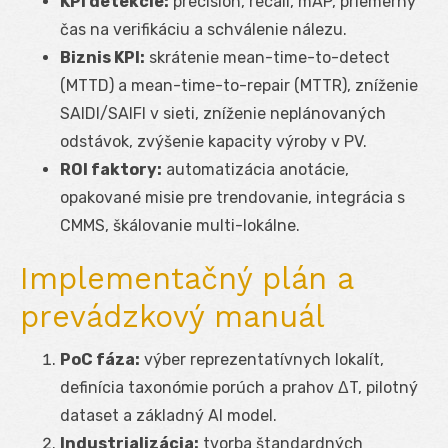
KPI detekcie:
precision, recall, mAP, priemerný
čas na verifikáciu a schválenie nálezu.
Biznis KPI:
skrátenie mean-time-to-detect
(MTTD) a mean-time-to-repair (MTTR), zníženie
SAIDI/SAIFI v sieti, zníženie neplánovaných
odstávok, zvýšenie kapacity výroby v PV.
ROI faktory:
automatizácia anotácie,
opakované misie pre trendovanie, integrácia s
CMMS, škálovanie multi-lokálne.
Implementačný plán a
prevádzkový manuál
PoC fáza:
výber reprezentatívnych lokalít,
definícia taxonómie porúch a prahov ΔT, pilotný
dataset a základný AI model.
Industrializácia:
tvorba štandardných