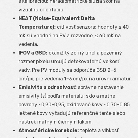
s kalibráciou; neradiometrické slúžia skôr na
vizuálnu orientáciu.
NEΔT (Noise-Equivalent Delta
Temperature):
citlivosť senzora; hodnoty ≤ 40
mK sú vhodné na PV a rozvodne, ≤ 60 mK na
vedenia.
IFOV a GSD:
okamžitý zorný uhol a pozemný
rozmer pixelu určujú detekovateľnú veľkosť
vady. Pre PV moduly sa odporúča GSD 2–5
cm/px, pre vedenia 1–3 cm/px na úrovni armatúr.
Emisivita a odrazivosť:
správne nastavenie
emisivity (ε) podľa materiálu: sklo a matné
povrchy ~0,90–0,95, oxidované kovy ~0,70–0,85,
leštené kovy vyžadujú referenčné terče alebo
nástrek matným čiernym lakom.
Atmosféricke korekcie:
teplota a vlhkosť