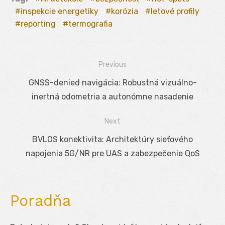
inspekcie energetiky
korózia
letové profily
reporting
termografia
Previous
Navigácia
Previous
GNSS-denied navigácia: Robustná vizuálno-
v
post:
inertná odometria a autonómne nasadenie
článku
Next
Next
BVLOS konektivita: Architektúry sieťového
post:
napojenia 5G/NR pre UAS a zabezpečenie QoS
Poradňa