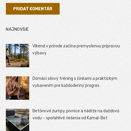
NAJNOVŠIE
Víkend v prírode začína premyslenou prípravou
výbavy
Domáci silový tréning s činkami a praktickým
vybavením pre každodenný progres
Betónové žumpy, pivnice a nádrže na dažďovú
vodu – spoľahlivé riešenia od Kamal-Bet