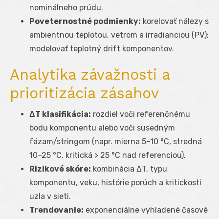
nominálneho prúdu.
Poveternostné podmienky:
korelovať nálezy s
ambientnou teplotou, vetrom a irradianciou (PV);
modelovať teplotný drift komponentov.
Analytika závažnosti a
prioritizácia zásahov
ΔT klasifikácia:
rozdiel voči referenčnému
bodu komponentu alebo voči susedným
fázam/stringom (napr. mierna 5–10 °C, stredná
10–25 °C, kritická > 25 °C nad referenciou).
Rizikové skóre:
kombinácia ΔT, typu
komponentu, veku, histórie porúch a kritickosti
uzla v sieti.
Trendovanie:
exponenciálne vyhladené časové