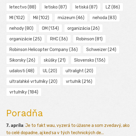
letectvo
(88)
letisko
(87)
letiská
(87)
LZ
(86)
MI
(102)
Mil
(102)
múzeum
(46)
nehoda
(83)
nehody
(80)
OM
(134)
organizácia
(26)
organizácie
(25)
RHC
(36)
Robinson
(81)
Robinson Helicopter Company
(36)
Schweizer
(24)
Sikorsky
(26)
skúšky
(21)
Slovensko
(136)
udalosti
(48)
UL
(20)
ultralight
(20)
ultraľahké vrtuľníky
(20)
vrtuľník
(216)
vrtuľníky
(184)
Poradňa
7. apríla
:
Je to fakt wau, vyzerá to úžasne a som zvedavý, ako
to celé dopadne, aj keď sa v tých technických de...