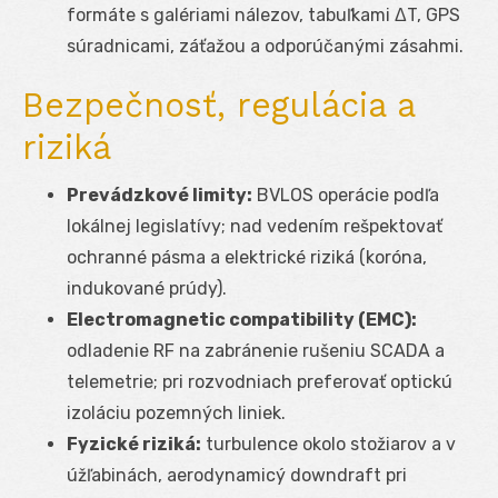
formáte s galériami nálezov, tabuľkami ΔT, GPS
súradnicami, záťažou a odporúčanými zásahmi.
Bezpečnosť, regulácia a
riziká
Prevádzkové limity:
BVLOS operácie podľa
lokálnej legislatívy; nad vedením rešpektovať
ochranné pásma a elektrické riziká (koróna,
indukované prúdy).
Electromagnetic compatibility (EMC):
odladenie RF na zabránenie rušeniu SCADA a
telemetrie; pri rozvodniach preferovať optickú
izoláciu pozemných liniek.
Fyzické riziká:
turbulence okolo stožiarov a v
úžľabinách, aerodynamicý downdraft pri