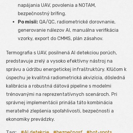
napájania UAV, povolenia a NOTAM,
bezpečnostný brífing.
Po misii:
QA/QC, radiometrické dorovnanie,
generovanie nálezov AI, manuálna verifikácia
vzorky, export do CMMS, plán zásahov.
Termografia s UAV, posilnená AI detekciou porúch,
predstavuje zrelý a vysoko efektívny nástroj na
správu a údržbu energetickej infraštruktúry. Kľúčom k
úspechu je kvalitná radiometrická akvizícia, dôsledná
kalibrácia a robustná dátová pipeline s modelmi
trénovanými na reprezentatívnych scenároch. Pri
správnej implementácii prináša táto kombinácia
merateľné zlepšenia spoľahlivosti, bezpečnosti a
ekonomiky prevádzky.
Tag:
AI detekcie
bezpečnosť
hot-spots