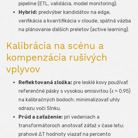
pipeline (ETL, validácia, model monitoring).
Hybrid:
predvýber kandidátov na edge,
verifikácia a kvantifikácia v cloude, spätná väzba
na plánovanie ďalších preletov (active learning).
Kalibrácia na scénu a
kompenzácia rušivých
vplyvov
Reflektovaná zložka:
pre lesklé kovy používať
referenčné pásky s vysokou emisivitou (ε ≈ 0,95)
na kalibračných bodoch; minimalizovať uhly
odrazu voči Slnku.
Prúd a zaťaženie:
pri vedeniach a
transformátoroch anotovať záťaž v čase letu;
prahové ΔT hodnoty viazať na percento