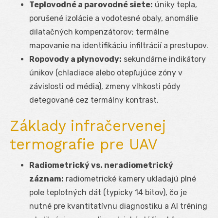
Teplovodné a parovodné siete:
úniky tepla,
porušené izolácie a vodotesné obaly, anomálie
dilatačných kompenzátorov; termálne
mapovanie na identifikáciu infiltrácií a prestupov.
Ropovody a plynovody:
sekundárne indikátory
únikov (chladiace alebo otepľujúce zóny v
závislosti od média), zmeny vlhkosti pôdy
detegované cez termálny kontrast.
Základy infračervenej
termografie pre UAV
Radiometrický vs. neradiometrický
záznam:
radiometrické kamery ukladajú plné
pole teplotných dát (typicky 14 bitov), čo je
nutné pre kvantitatívnu diagnostiku a AI tréning