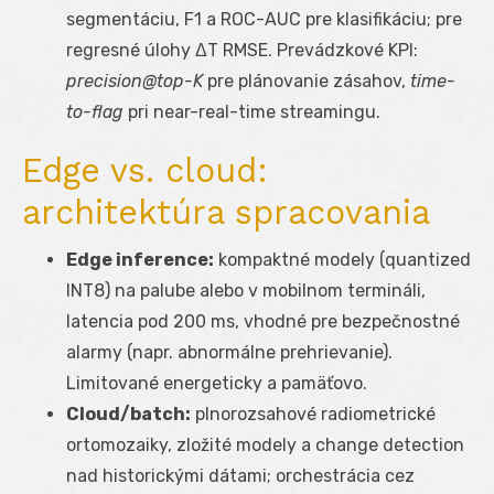
segmentáciu, F1 a ROC-AUC pre klasifikáciu; pre
regresné úlohy ΔT RMSE. Prevádzkové KPI:
precision@top-K
pre plánovanie zásahov,
time-
to-flag
pri near-real-time streamingu.
Edge vs. cloud:
architektúra spracovania
Edge inference:
kompaktné modely (quantized
INT8) na palube alebo v mobilnom termináli,
latencia pod 200 ms, vhodné pre bezpečnostné
alarmy (napr. abnormálne prehrievanie).
Limitované energeticky a pamäťovo.
Cloud/batch:
plnorozsahové radiometrické
ortomozaiky, zložité modely a change detection
nad historickými dátami; orchestrácia cez