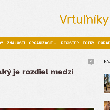
Vrtuľníky
DY
ZNALOSTI
ORGANIZÁCIE
REGISTER
FOTKY
PORA
NA
0
aký je rozdiel medzi
?