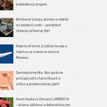
každodenný progres
Betónové žumpy, pivnice a nádrže
na dažďovú vodu – spoľahlivé
riešenia od Kamal-Bet
Raketa Artemis 2 odštartovala a
ľudstvo sa vracia na cestu k
Mesiacu
Dermokozmetika: Ako správne
pristupovať k starostlivosti o
citlivú a problematickú pleť?
Orech lieskový Červený LAMBERTA
– krásny úžitkový a dekoratívny ker