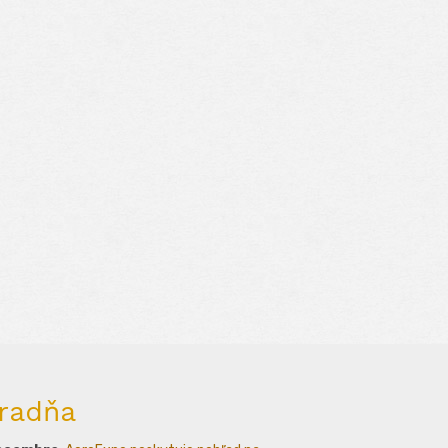
radňa