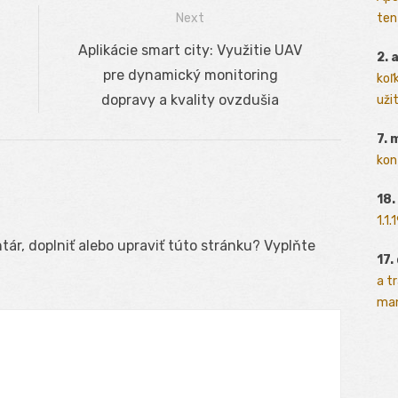
ten
Next
Next
Aplikácie smart city: Využitie UAV
2. 
post:
pre dynamický monitoring
koľk
dopravy a kvality ovzdušia
užit
7. 
kon
18.
1.1
ár, doplniť alebo upraviť túto stránku? Vyplňte
17.
a t
man