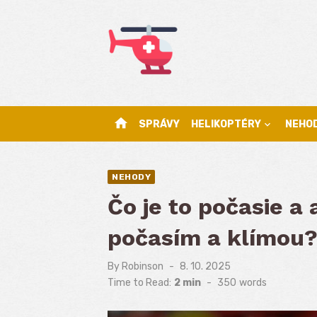
Skip
to
content
home
SPRÁVY
HELIKOPTÉRY
NEHO
NEHODY
Čo je to počasie a 
počasím a klímou
By
Robinson
Posted
8. 10. 2025
on
Time to Read:
2 min
-
350
words