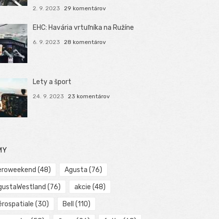
2. 9. 2023
29 komentárov
EHC: Havária vrtuľníka na Ružíne
6. 9. 2023
28 komentárov
Lety a šport
24. 9. 2023
23 komentárov
MY
eroweekend
(48)
Agusta
(76)
gustaWestland
(76)
akcie
(48)
érospatiale
(30)
Bell
(110)