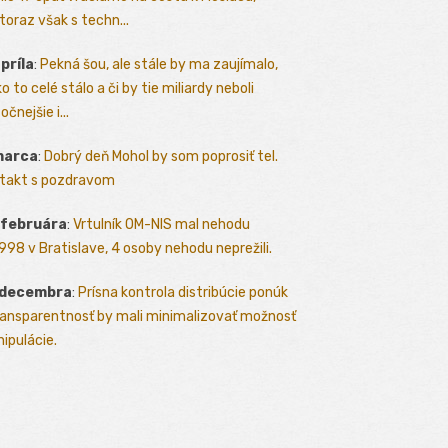
toraz však s techn...
apríla
:
Pekná šou, ale stále by ma zaujímalo,
o to celé stálo a či by tie miliardy neboli
očnejšie i...
marca
:
Dobrý deň Mohol by som poprosiť tel.
takt s pozdravom
 februára
:
Vrtulník OM-NIS mal nehodu
.1998 v Bratislave, 4 osoby nehodu neprežili.
 decembra
:
Prísna kontrola distribúcie ponúk
ransparentnosť by mali minimalizovať možnosť
ipulácie.