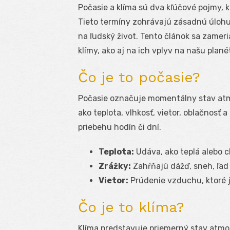
Počasie a klíma sú dva kľúčové pojmy, 
Tieto termíny zohrávajú zásadnú úlohu
na ľudský život. Tento článok sa zameri
klímy, ako aj na ich vplyv na našu plané
Čo je to počasie?
Počasie označuje momentálny stav at
ako teplota, vlhkosť, vietor, oblačnosť 
priebehu hodín či dní.
Teplota:
Udáva, ako teplá alebo 
Zrážky:
Zahŕňajú dážď, sneh, ľad 
Vietor:
Prúdenie vzduchu, ktoré j
Čo je to klíma?
Klíma predstavuje priemerný stav atmo