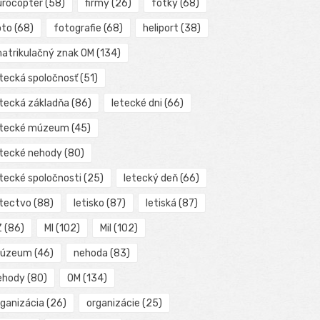
urocopter
(58)
firmy
(26)
fotky
(68)
oto
(68)
fotografie
(68)
heliport
(38)
matrikulačný znak OM
(134)
etecká spoločnosť
(51)
etecká základňa
(86)
letecké dni
(66)
etecké múzeum
(45)
etecké nehody
(80)
etecké spoločnosti
(25)
letecký deň
(66)
etectvo
(88)
letisko
(87)
letiská
(87)
Z
(86)
MI
(102)
Mil
(102)
úzeum
(46)
nehoda
(83)
ehody
(80)
OM
(134)
rganizácia
(26)
organizácie
(25)