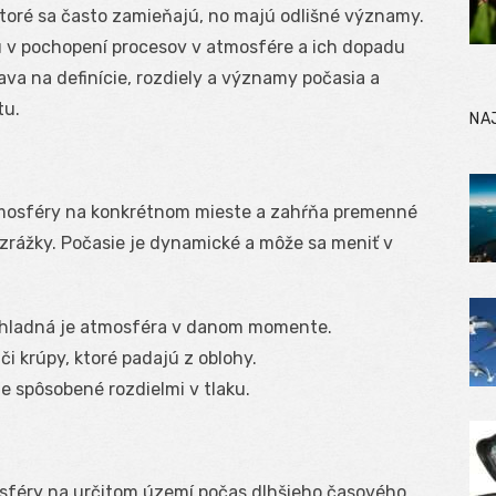
ktoré sa často zamieňajú, no majú odlišné významy.
 v pochopení procesov v atmosfére a ich dopadu
ava na definície, rozdiely a významy počasia a
tu.
NA
mosféry na konkrétnom mieste a zahŕňa premenné
a zrážky. Počasie je dynamické a môže sa meniť v
chladná je atmosféra v danom momente.
či krúpy, ktoré padajú z oblohy.
e spôsobené rozdielmi v tlaku.
sféry na určitom území počas dlhšieho časového