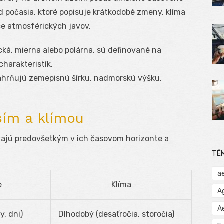
od počasia, ktoré popisuje krátkodobé zmeny, klíma
ce atmosférických javov.
cká, mierna alebo polárna, sú definované na
harakteristík.
hrňujú zemepisnú šírku, nadmorskú výšku,
sím a klímou
vajú predovšetkým v ich časovom horizonte a
TÉ
a
e
Klíma
A
A
y, dni)
Dlhodobý (desaťročia, storočia)