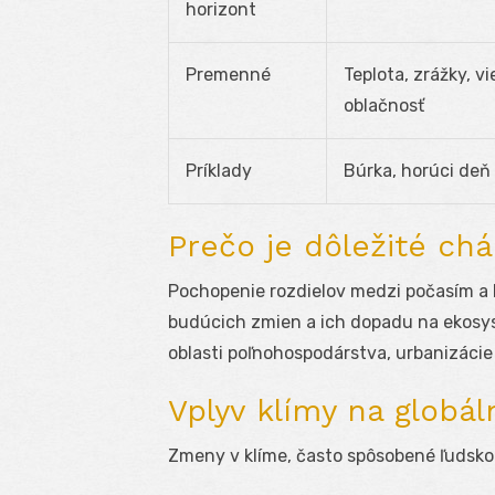
horizont
Premenné
Teplota, zrážky, vi
oblačnosť
Príklady
Búrka, horúci deň
Prečo je dôležité chá
Pochopenie rozdielov medzi počasím a k
budúcich zmien a ich dopadu na ekosys
oblasti poľnohospodárstva, urbanizácie 
Vplyv klímy na globál
Zmeny v klíme, často spôsobené ľudsko