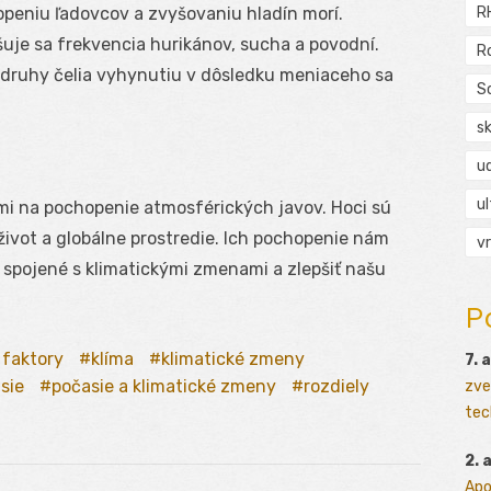
R
openiu ľadovcov a zvyšovaniu hladín morí.
uje sa frekvencia hurikánov, sucha a povodní.
R
ruhy čelia vyhynutiu v dôsledku meniaceho sa
S
s
ud
ul
mi na pochopenie atmosférických javov. Hoci sú
ivot a globálne prostredie. Ich pochopenie nám
vr
spojené s klimatickými zmenami a zlepšiť našu
P
 faktory
klíma
klimatické zmeny
7. 
sie
počasie a klimatické zmeny
rozdiely
zve
tec
2. 
Apo