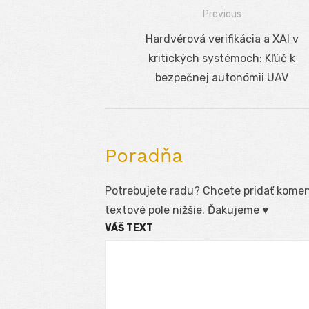
Previous
Navigácia
Previous
Hardvérová verifikácia a XAI v
v
post:
kritických systémoch: Kľúč k
článku
bezpečnej autonómii UAV
Poradňa
Potrebujete radu? Chcete pridať koment
textové pole nižšie. Ďakujeme ♥
VÁŠ TEXT