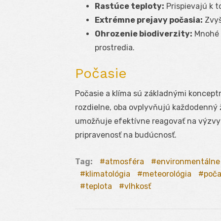
Rastúce teploty:
Prispievajú k t
Extrémne prejavy počasia:
Zvyš
Ohrozenie biodiverzity:
Mnohé d
prostredia.
Počasie
Počasie a klíma sú základnými koncept
rozdielne, oba ovplyvňujú každodenný ž
umožňuje efektívne reagovať na výzvy 
pripravenosť na budúcnosť.
Tag:
atmosféra
environmentálne
klimatológia
meteorológia
poča
teplota
vlhkosť