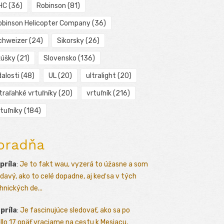
HC
(36)
Robinson
(81)
obinson Helicopter Company
(36)
chweizer
(24)
Sikorsky
(26)
kúšky
(21)
Slovensko
(136)
alosti
(48)
UL
(20)
ultralight
(20)
traľahké vrtuľníky
(20)
vrtuľník
(216)
tuľníky
(184)
oradňa
apríla
:
Je to fakt wau, vyzerá to úžasne a som
davý, ako to celé dopadne, aj keď sa v tých
hnických de...
apríla
:
Je fascinujúce sledovať, ako sa po
llo 17 opäť vraciame na cestu k Mesiacu,