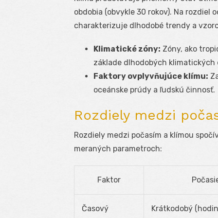
obdobia (obvykle 30 rokov). Na rozdiel 
charakterizuje dlhodobé trendy a vzor
Klimatické zóny:
Zóny, ako tropi
základe dlhodobých klimatických c
Faktory ovplyvňujúce klímu:
Za
oceánske prúdy a ľudskú činnosť.
Rozdiely medzi poča
Rozdiely medzi počasím a klímou spočí
meraných parametroch:
Faktor
Počasi
Časový
Krátkodobý (hodin