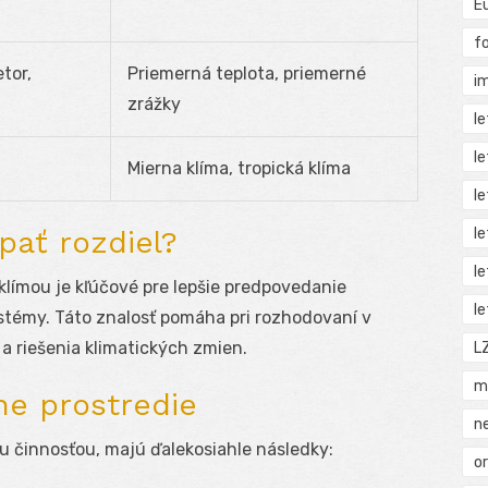
E
f
etor,
Priemerná teplota, priemerné
i
zrážky
l
l
Mierna klíma, tropická klíma
l
l
pať rozdiel?
l
límou je kľúčové pre lepšie predpovedanie
l
témy. Táto znalosť pomáha pri rozhodovaní v
a riešenia klimatických zmien.
L
m
ne prostredie
n
u činnosťou, majú ďalekosiahle následky:
o