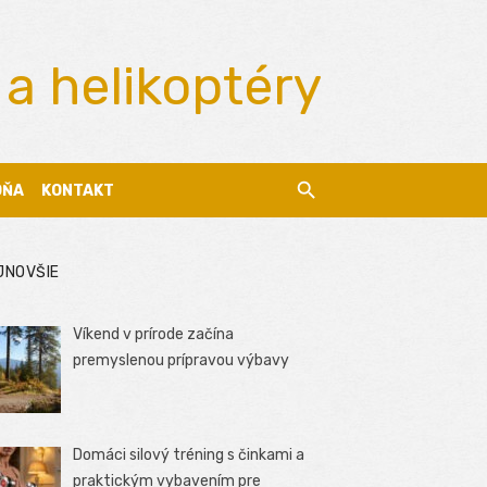
 a helikoptéry
DŇA
KONTAKT
JNOVŠIE
Víkend v prírode začína
premyslenou prípravou výbavy
Domáci silový tréning s činkami a
praktickým vybavením pre