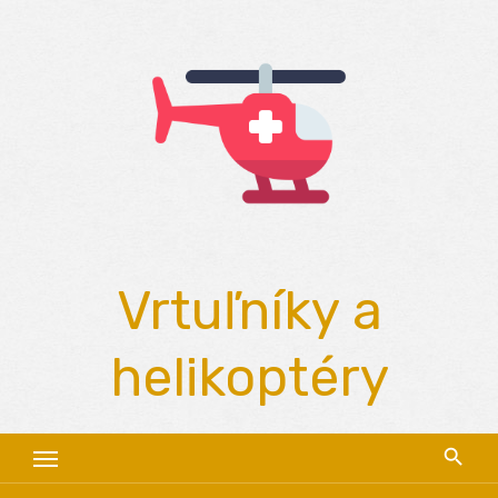
Skip
to
content
Vrtuľníky a
helikoptéry