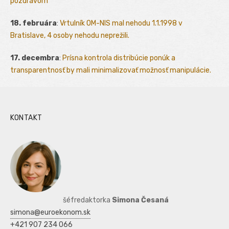
pozdravom
18. februára
:
Vrtulník OM-NIS mal nehodu 1.1.1998 v
Bratislave, 4 osoby nehodu neprežili.
17. decembra
:
Prísna kontrola distribúcie ponúk a
transparentnosť by mali minimalizovať možnosť manipulácie.
KONTAKT
šéfredaktorka
Simona Česaná
simona@euroekonom.sk
+421 907 234 066