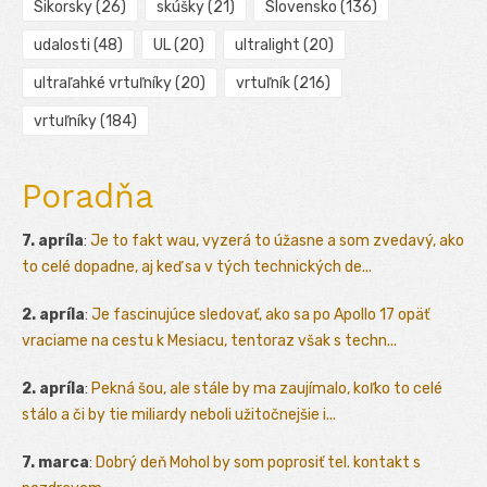
Sikorsky
(26)
skúšky
(21)
Slovensko
(136)
udalosti
(48)
UL
(20)
ultralight
(20)
ultraľahké vrtuľníky
(20)
vrtuľník
(216)
vrtuľníky
(184)
Poradňa
7. apríla
:
Je to fakt wau, vyzerá to úžasne a som zvedavý, ako
to celé dopadne, aj keď sa v tých technických de...
2. apríla
:
Je fascinujúce sledovať, ako sa po Apollo 17 opäť
vraciame na cestu k Mesiacu, tentoraz však s techn...
2. apríla
:
Pekná šou, ale stále by ma zaujímalo, koľko to celé
stálo a či by tie miliardy neboli užitočnejšie i...
7. marca
:
Dobrý deň Mohol by som poprosiť tel. kontakt s