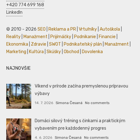
+420 774 699 168
LinkedIn
© 2010 - 2026
SEO
|
Reklama a PR
|
Vrtuľníky
|
Autoškola
|
Reality
|
Manažment
|
Prijímáčky
|
Podnikanie
|
Financie
|
Ekonomika
|
Zdravie
|
SWOT
|
Podnikateľský plán
|
Manažment
|
Marketing
|
Kultúra
|
Skúšky
|
Obchod
|
Dovolenka
NAJNOVŠIE
Víkend v prírode začína premyslenou prípravou
výbavy
14. 7. 2026
Simona Česaná
No comments
Domáci silový tréning s činkami a praktickým
vybavením pre každodenný progres
4. 6. 2026
Simona Česaná
No comments