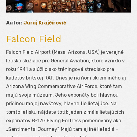
Autor:
Juraj Krajčírovič
Falcon Field
Falcon Field Airport (Mesa, Arizona, USA) je verejné
letisko slúžiace pre General Aviation, ktoré vzniklo v
roku 1941 a slúžilo ako tréningové stredisko pre
kadetov britskej RAF. Dnes je na ňom okrem iného aj
Arizona Wing Commemorative Air Force, ktoré tam
majú svoje múzeum. Jeho exponáty boli hlavnou
príčinou mojej návštevy, hlavne tie lietajúce. Na
tomto letisku nájdete totiž jeden z mála lietajúcich
exponátov B-17G Flying Fortress pomenovaný ako
„Sentimental Journey“. Majú tam aj iné lietadlá –