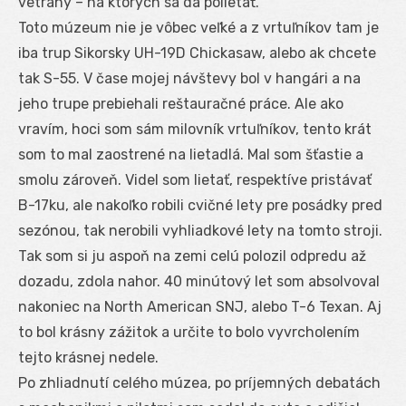
vetrány – na ktorých sa dá polietať.
Toto múzeum nie je vôbec veľké a z vrtuľníkov tam je
iba trup Sikorsky UH-19D Chickasaw, alebo ak chcete
tak S-55. V čase mojej návštevy bol v hangári a na
jeho trupe prebiehali reštauračné práce. Ale ako
vravím, hoci som sám milovník vrtuľníkov, tento krát
som to mal zaostrené na lietadlá. Mal som šťastie a
smolu zároveň. Videl som lietať, respektíve pristávať
B-17ku, ale nakoľko robili cvičné lety pre posádky pred
sezónou, tak nerobili vyhliadkové lety na tomto stroji.
Tak som si ju aspoň na zemi celú polozil odpredu až
dozadu, zdola nahor. 40 minútový let som absolvoval
nakoniec na North American SNJ, alebo T-6 Texan. Aj
to bol krásny zážitok a určite to bolo vyvrcholením
tejto krásnej nedele.
Po zhliadnutí celého múzea, po príjemných debatách