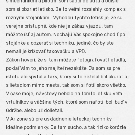
s mechanikmi a pilotmi som sadol do auta a odišiel
som si obzrieť letisko. Je to veľmi rozsiahly komplex s
rôznymi stojánkami. Výhodou týchto letísk je, že sú
verejne prístupné, kde nie je zákaz vjazdu, tam
môžete ísť aj autom. Nechajú Vás spokojne chodiť po
stojánke a obzerať si techniku, jediné, čo by ste
nemali je križovať taxovačku a VPD.
Zákon hovorí, že si tam môžete fotografovať lietadlá,
pokiaľ Vám to jeho majiteľ nezakáže. Ja som sa pre
istotu ale spýtal a taký, ktorý si to neželal bol akurát aj
s lietadlom mimo mesta, tak som si fotil skoro všetko.
V čase mojej návštevy nebolo na tomto letisku veľa
vrtuľníkov a väčšina tých, ktoré som nafotil boli buď v
údržbe, alebo už dolietali.
V Arizone sú pre uskladnenie leteckej techniky
ideálne podmienky. Je tam sucho, a tak riziko korózie