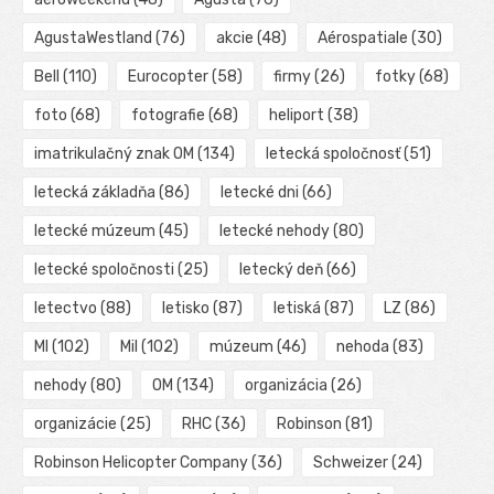
AgustaWestland
(76)
akcie
(48)
Aérospatiale
(30)
Bell
(110)
Eurocopter
(58)
firmy
(26)
fotky
(68)
foto
(68)
fotografie
(68)
heliport
(38)
imatrikulačný znak OM
(134)
letecká spoločnosť
(51)
letecká základňa
(86)
letecké dni
(66)
letecké múzeum
(45)
letecké nehody
(80)
letecké spoločnosti
(25)
letecký deň
(66)
letectvo
(88)
letisko
(87)
letiská
(87)
LZ
(86)
MI
(102)
Mil
(102)
múzeum
(46)
nehoda
(83)
nehody
(80)
OM
(134)
organizácia
(26)
organizácie
(25)
RHC
(36)
Robinson
(81)
Robinson Helicopter Company
(36)
Schweizer
(24)