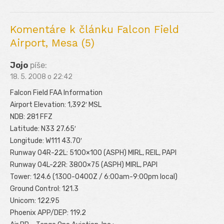
post:
Komentáre k článku Falcon Field
Airport, Mesa (5)
Jojo
píše:
18. 5. 2008 o 22:42
Falcon Field FAA Information
Airport Elevation: 1,392′ MSL
NDB: 281 FFZ
Latitude: N33 27.65′
Longitude: W111 43.70′
Runway 04R-22L: 5100×100 (ASPH) MIRL, REIL, PAPI
Runway 04L-22R: 3800×75 (ASPH) MIRL, PAPI
Tower: 124.6 (1300-0400Z / 6:00am-9:00pm local)
Ground Control: 121.3
Unicom: 122.95
Phoenix APP/DEP: 119.2