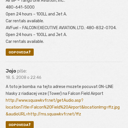
Air BP – Tango One Aviation, Inc.:
480-641-5000
Open 24 hours – 100LL and Jet A.
Car rentals available.
AVFuel – FALCON EXECUTIVE AVIATION, LTD.: 480-832-0704.
Open 24 hours – 100LL and Jet A.
Car rentals available.
ODPOVEDAŤ
Jojo
píše:
18. 5. 2008 o 22:46
A toto je bomba: na tejto adrese mozete pocuvat ON-LINE
hlasky z riadiacej veze (Tower) na Falcon Field Airport
http://www.squawkvfr.net/getAudio.asp?
locationTitle=Falcon%20Field%20Airport&locationImg=ffz.jpg
&audioURL=http://ms.squawkvfr.net/ffz
ODPOVEDAŤ