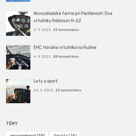
Novozéladská farma pri Piešťanoch: Dva
vrtuľníky Robinson R-22
2. 9. 2023
29 komentárov
EHC: Havária vrtuľníka na Ružíne
6. 9. 2023
28 komentárov
Lety a šport
24. 9. 2023
23 komentárov
TÉMY
aeroweekend
(48)
Agusta
(76)