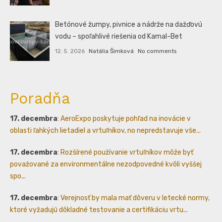
Betónové žumpy, pivnice a nádrže na dažďovú
vodu – spoľahlivé riešenia od Kamal-Bet
12. 5. 2026
Natália Šimková
No comments
Poradňa
17. decembra
:
AeroExpo poskytuje pohľad na inovácie v
oblasti ľahkých lietadiel a vrtuľníkov, no nepredstavuje vše...
17. decembra
:
Rozšírené používanie vrtuľníkov môže byť
považované za environmentálne nezodpovedné kvôli vyššej
spo...
17. decembra
:
Verejnosť by mala mať dôveru v letecké normy,
ktoré vyžadujú dôkladné testovanie a certifikáciu vrtu...