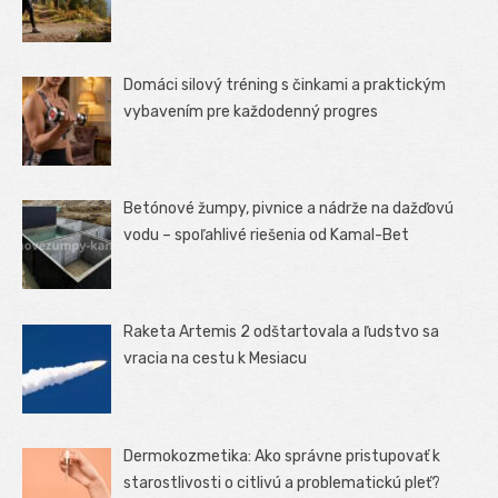
Domáci silový tréning s činkami a praktickým
vybavením pre každodenný progres
Betónové žumpy, pivnice a nádrže na dažďovú
vodu – spoľahlivé riešenia od Kamal-Bet
Raketa Artemis 2 odštartovala a ľudstvo sa
vracia na cestu k Mesiacu
Dermokozmetika: Ako správne pristupovať k
starostlivosti o citlivú a problematickú pleť?