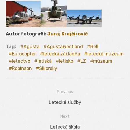
Autor fotografií:
Juraj Krajčírovič
Tag:
Agusta
AgustaWestland
Bell
Eurocopter
letecká základňa
letecké múzeum
letectvo
letiská
letisko
LZ
múzeum
Robinson
Sikorsky
Previous
Navigácia
Previous
Letecké služby
v
post:
Next
článku
Next
Letecká škola