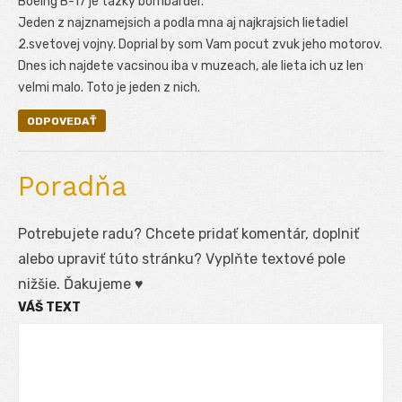
Boeing B-17 je tazky bombarder.
Jeden z najznamejsich a podla mna aj najkrajsich lietadiel
2.svetovej vojny. Doprial by som Vam pocut zvuk jeho motorov.
Dnes ich najdete vacsinou iba v muzeach, ale lieta ich uz len
velmi malo. Toto je jeden z nich.
ODPOVEDAŤ
Poradňa
Potrebujete radu? Chcete pridať komentár, doplniť
alebo upraviť túto stránku? Vyplňte textové pole
nižšie. Ďakujeme ♥
VÁŠ TEXT