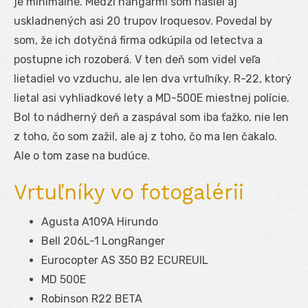
je minimálne. Medzi hangármi som našiel aj
uskladnených asi 20 trupov Iroquesov. Povedal by
som, že ich dotyčná firma odkúpila od letectva a
postupne ich rozoberá. V ten deň som videl veľa
lietadiel vo vzduchu, ale len dva vrtuľníky. R-22, ktorý
lietal asi vyhliadkové lety a MD-500E miestnej polície.
Bol to nádherný deň a zaspával som iba ťažko, nie len
z toho, čo som zažil, ale aj z toho, čo ma len čakalo.
Ale o tom zase na budúce.
Vrtuľníky vo fotogalérii
Agusta A109A Hirundo
Bell 206L-1 LongRanger
Eurocopter AS 350 B2 ECUREUIL
MD 500E
Robinson R22 BETA