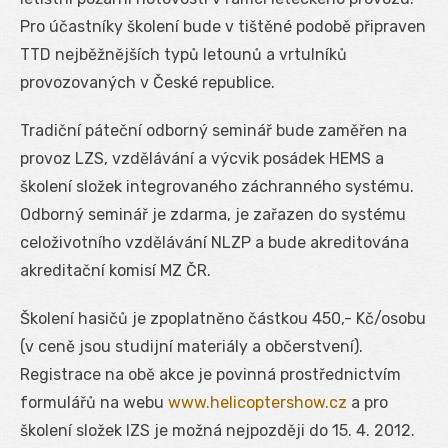
Pro účastníky školení bude v tištěné podobě připraven
TTD nejběžnějších typů letounů a vrtulníků
provozovaných v České republice.
Tradiční páteční odborný seminář bude zaměřen na
provoz LZS, vzdělávání a výcvik posádek HEMS a
školení složek integrovaného záchranného systému.
Odborný seminář je zdarma, je zařazen do systému
celoživotního vzdělávání NLZP a bude akreditována
akreditační komisí MZ ČR.
Školení hasičů je zpoplatněno částkou 450,- Kč/osobu
(v ceně jsou studijní materiály a občerstvení).
Registrace na obě akce je povinná prostřednictvím
formulářů na webu
www.helicoptershow.cz
a pro
školení složek IZS je možná nejpozději do 15. 4. 2012.