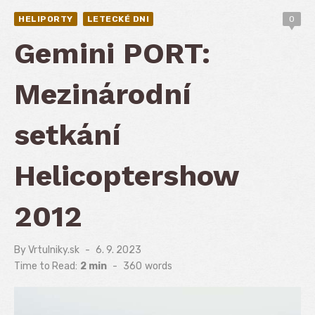
HELIPORTY
LETECKÉ DNI
0
Gemini PORT:
Mezinárodní
setkání
Helicoptershow
2012
By
Vrtulniky.sk
Posted
6. 9. 2023
on
Time to Read:
2 min
-
360
words