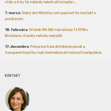
stálo a či by tie miliardy neboli užitočnejšie i...
7. marca
:
Dobrý deň Mohol by som poprosiť tel. kontakt s
pozdravom
18. februára
:
Vrtulník OM-NIS mal nehodu 1.1.1998 v
Bratislave, 4 osoby nehodu neprežili.
17. decembra
:
Prísna kontrola distribúcie ponúk a
transparentnosť by mali minimalizovať možnosť manipulácie.
KONTAKT