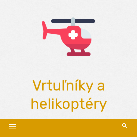
Skip
to
content
Vrtuľníky a
helikoptéry