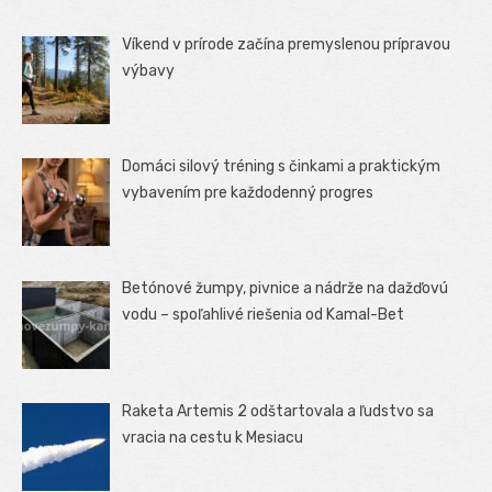
Víkend v prírode začína premyslenou prípravou
výbavy
Domáci silový tréning s činkami a praktickým
vybavením pre každodenný progres
Betónové žumpy, pivnice a nádrže na dažďovú
vodu – spoľahlivé riešenia od Kamal-Bet
Raketa Artemis 2 odštartovala a ľudstvo sa
vracia na cestu k Mesiacu