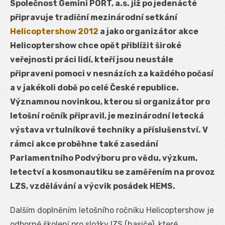
Společnost Gemini PORT, a.s. již po jedenácté
připravuje tradiční mezinárodní setkání
Helicoptershow 2012
a jako organizátor akce
Helicoptershow chce opět přiblížit široké
veřejnosti práci lidí, kteří jsou neustále
připraveni pomoci v nesnázích za každého počasí
a v jakékoli době po celé České republice.
Významnou novinkou, kterou si organizátor pro
letošní ročník připravil, je mezinárodní letecká
výstava vrtulníkové techniky a příslušenství. V
rámci akce proběhne také zasedání
Parlamentního Podvýboru pro vědu, výzkum,
letectví a kosmonautiku se zaměřením na provoz
LZS, vzdělávání a výcvik posádek HEMS.
Dalším doplněním letošního ročníku Helicoptershow je
odborné školení pro složky IZS (hasiče), které