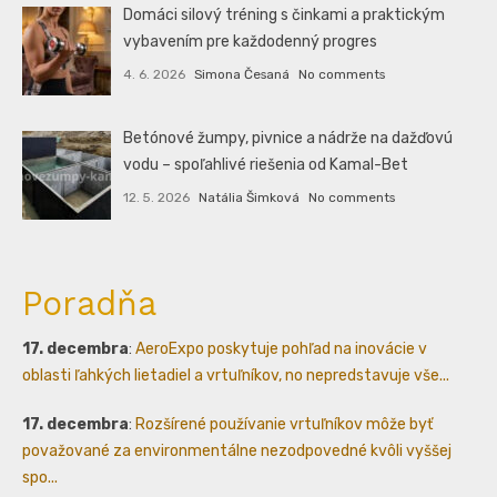
Domáci silový tréning s činkami a praktickým
vybavením pre každodenný progres
4. 6. 2026
Simona Česaná
No comments
Betónové žumpy, pivnice a nádrže na dažďovú
vodu – spoľahlivé riešenia od Kamal-Bet
12. 5. 2026
Natália Šimková
No comments
Poradňa
17. decembra
:
AeroExpo poskytuje pohľad na inovácie v
oblasti ľahkých lietadiel a vrtuľníkov, no nepredstavuje vše...
17. decembra
:
Rozšírené používanie vrtuľníkov môže byť
považované za environmentálne nezodpovedné kvôli vyššej
spo...