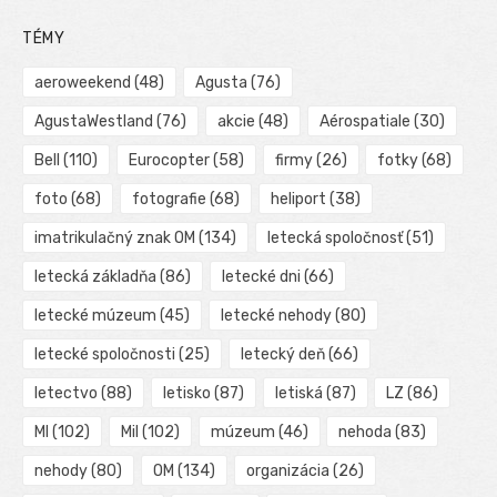
TÉMY
aeroweekend
(48)
Agusta
(76)
AgustaWestland
(76)
akcie
(48)
Aérospatiale
(30)
Bell
(110)
Eurocopter
(58)
firmy
(26)
fotky
(68)
foto
(68)
fotografie
(68)
heliport
(38)
imatrikulačný znak OM
(134)
letecká spoločnosť
(51)
letecká základňa
(86)
letecké dni
(66)
letecké múzeum
(45)
letecké nehody
(80)
letecké spoločnosti
(25)
letecký deň
(66)
letectvo
(88)
letisko
(87)
letiská
(87)
LZ
(86)
MI
(102)
Mil
(102)
múzeum
(46)
nehoda
(83)
nehody
(80)
OM
(134)
organizácia
(26)