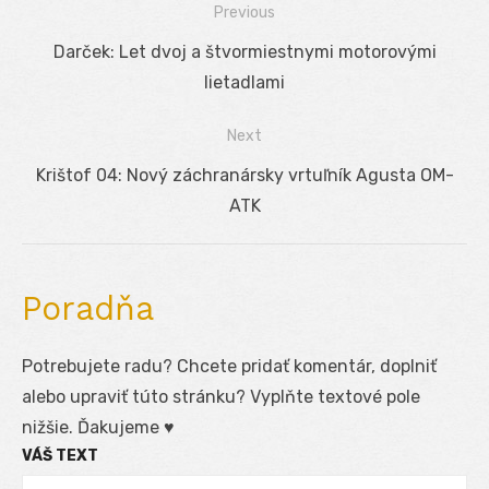
Previous
Navigácia
Previous
Darček: Let dvoj a štvormiestnymi motorovými
v
post:
lietadlami
článku
Next
Next
Krištof 04: Nový záchranársky vrtuľník Agusta OM-
post:
ATK
Poradňa
Potrebujete radu? Chcete pridať komentár, doplniť
alebo upraviť túto stránku? Vyplňte textové pole
nižšie. Ďakujeme ♥
VÁŠ TEXT