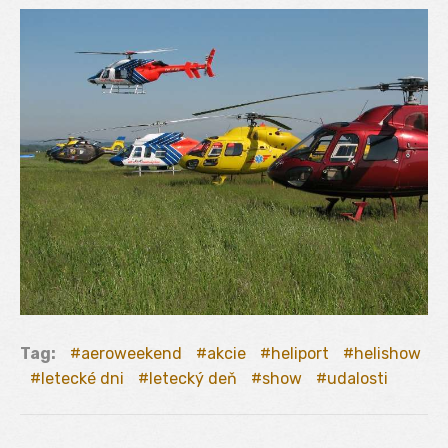
Tag:
aeroweekend
akcie
heliport
helishow
letecké dni
letecký deň
show
udalosti