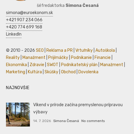
šéfredaktorka
Simona Česaná
simona@euroekonom.sk
+421 907 234 066
+420 774 699 168
LinkedIn
© 2010 - 2026
SEO
|
Reklama a PR
|
Vrtuľníky
|
Autoškola
|
Reality
|
Manažment
|
Prijímáčky
|
Podnikanie
|
Financie
|
Ekonomika
|
Zdravie
|
SWOT
|
Podnikateľský plán
|
Manažment
|
Marketing
|
Kultúra
|
Skúšky
|
Obchod
|
Dovolenka
NAJNOVŠIE
Víkend v prírode začína premyslenou prípravou
výbavy
14. 7. 2026
Simona Česaná
No comments