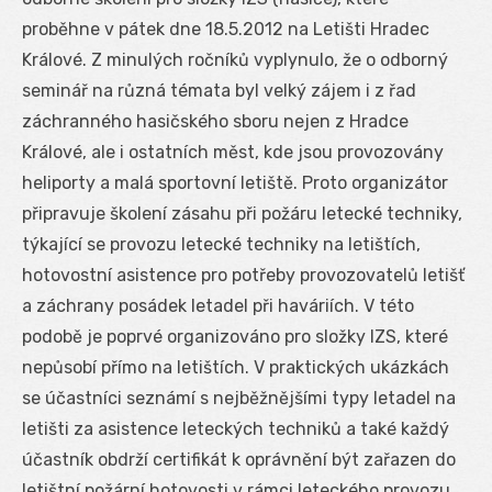
proběhne v pátek dne 18.5.2012 na Letišti Hradec
Králové. Z minulých ročníků vyplynulo, že o odborný
seminář na různá témata byl velký zájem i z řad
záchranného hasičského sboru nejen z Hradce
Králové, ale i ostatních měst, kde jsou provozovány
heliporty a malá sportovní letiště. Proto organizátor
připravuje školení zásahu při požáru letecké techniky,
týkající se provozu letecké techniky na letištích,
hotovostní asistence pro potřeby provozovatelů letišť
a záchrany posádek letadel při haváriích. V této
podobě je poprvé organizováno pro složky IZS, které
nepůsobí přímo na letištích. V praktických ukázkách
se účastníci seznámí s nejběžnějšími typy letadel na
letišti za asistence leteckých techniků a také každý
účastník obdrží certifikát k oprávnění být zařazen do
letištní požární hotovosti v rámci leteckého provozu.