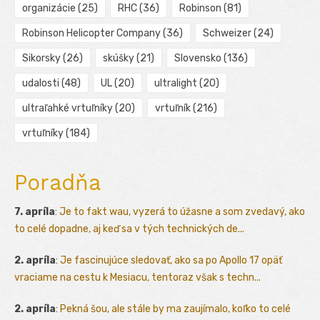
organizácie
(25)
RHC
(36)
Robinson
(81)
Robinson Helicopter Company
(36)
Schweizer
(24)
Sikorsky
(26)
skúšky
(21)
Slovensko
(136)
udalosti
(48)
UL
(20)
ultralight
(20)
ultraľahké vrtuľníky
(20)
vrtuľník
(216)
vrtuľníky
(184)
Poradňa
7. apríla
:
Je to fakt wau, vyzerá to úžasne a som zvedavý, ako
to celé dopadne, aj keď sa v tých technických de...
2. apríla
:
Je fascinujúce sledovať, ako sa po Apollo 17 opäť
vraciame na cestu k Mesiacu, tentoraz však s techn...
2. apríla
:
Pekná šou, ale stále by ma zaujímalo, koľko to celé