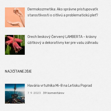
Dermokozmetika: Ako správne pristupovať k
starostlivosti o citlivú a problematickú pleť?
Orech lieskový Červený LAMBERTA – krásny
úžitkový a dekoratívny ker pre vašu záhradu
NAJČÍTANEJŠIE
Havária vrtuľníka Mi-8 na Letisku Poprad
7. 9. 2023
39 komentárov