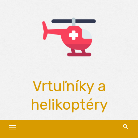
Skip
to
content
Vrtuľníky a
helikoptéry