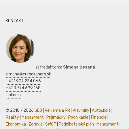
KONTAKT
šéfredaktorka
Simona Česaná
simona@euroekonom.sk
+421 907 234 066
+420 774 699 168
LinkedIn
© 2010 - 2026
SEO
|
Reklama a PR
|
Vrtuľníky
|
Autoškola
|
Reality
|
Manažment
|
Prijímáčky
|
Podnikanie
|
Financie
|
Ekonomika
|
Zdravie
|
SWOT
|
Podnikateľský plán
|
Manažment
|