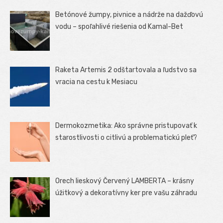
Betónové žumpy, pivnice a nádrže na dažďovú
vodu – spoľahlivé riešenia od Kamal-Bet
Raketa Artemis 2 odštartovala a ľudstvo sa
vracia na cestu k Mesiacu
Dermokozmetika: Ako správne pristupovať k
starostlivosti o citlivú a problematickú pleť?
Orech lieskový Červený LAMBERTA – krásny
úžitkový a dekoratívny ker pre vašu záhradu