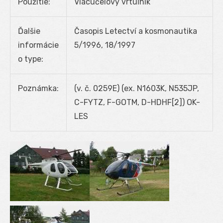
Použitie:
Viacúčelový vrtuľník
Ďalšie
Časopis Letectví a kosmonautika
informácie
5/1996, 18/1997
o type:
Poznámka:
(v. č. 0259E) (ex. N1603K, N535JP,
C-FYTZ, F-GOTM, D-HDHF[2]) OK-
LES