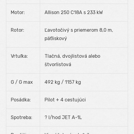
Motor:
Allison 250 C18A s 233 kW
Rotor:
Ľavotočivý s priemerom 8,0 m,
päťliskový
Vrtuľka:
Tlačná, dvojlistová alebo
štvorlistová
G / G max
492 kg / 1157 kg
Posádka:
Pilot + 4 cestujúci
Spotreba:
? l/hod JET A-1L