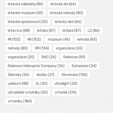
letecká základňa
(86)
letecké dni
(66)
letecké múzeum
(45)
letecké nehody
(80)
letecké spoločnosti
(25)
letecký deň
(66)
letectvo
(88)
letisko
(87)
letiská
(87)
LZ
(86)
MI
(102)
Mil
(102)
múzeum
(46)
nehoda
(83)
nehody
(80)
OM
(134)
organizácia
(26)
organizácie
(25)
RHC
(36)
Robinson
(81)
Robinson Helicopter Company
(36)
Schweizer
(24)
Sikorsky
(26)
skúšky
(21)
Slovensko
(136)
udalosti
(48)
UL
(20)
ultralight
(20)
ultraľahké vrtuľníky
(20)
vrtuľník
(216)
vrtuľníky
(184)