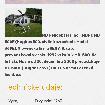
MD Helicopters Inc. (MDHI) MD
500E (Hughes 500, civilné označenie Model
369E). Slovenská firma REN AIR, s.r.o.
prevádzkovala v roku 1997 vrtuľník MD-500. Na
letisku Hosín od 20. decembra 2000 prevádzkuje
MD 500E (Hughes 369E) OK-LES firma Letecká
lesní, a.s.
Technické údaje:
Vývoj:
Prvý vzlet 1963