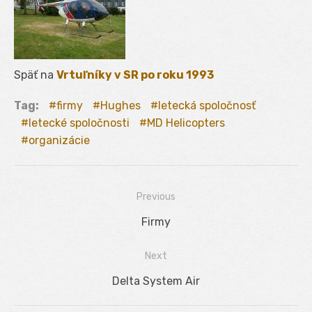
Späť na
Vrtuľníky v SR po roku 1993
Tag:
firmy
Hughes
letecká spoločnosť
letecké spoločnosti
MD Helicopters
organizácie
Previous
Navigácia
Previous
Firmy
v
post:
Next
článku
Next
Delta System Air
post: