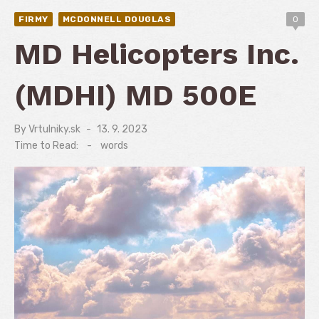
FIRMY
MCDONNELL DOUGLAS
0
MD Helicopters Inc.
(MDHI) MD 500E
By
Vrtulniky.sk
Posted
13. 9. 2023
on
Time to Read:
-
words