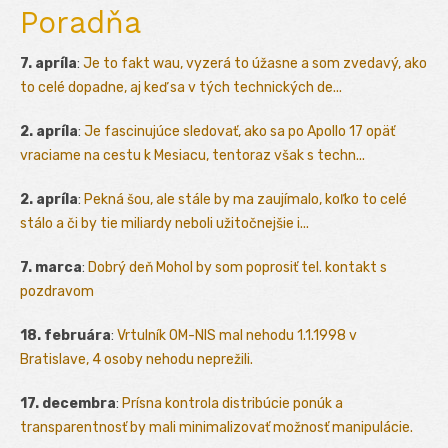
Poradňa
7. apríla
:
Je to fakt wau, vyzerá to úžasne a som zvedavý, ako
to celé dopadne, aj keď sa v tých technických de...
2. apríla
:
Je fascinujúce sledovať, ako sa po Apollo 17 opäť
vraciame na cestu k Mesiacu, tentoraz však s techn...
2. apríla
:
Pekná šou, ale stále by ma zaujímalo, koľko to celé
stálo a či by tie miliardy neboli užitočnejšie i...
7. marca
:
Dobrý deň Mohol by som poprosiť tel. kontakt s
pozdravom
18. februára
:
Vrtulník OM-NIS mal nehodu 1.1.1998 v
Bratislave, 4 osoby nehodu neprežili.
17. decembra
:
Prísna kontrola distribúcie ponúk a
transparentnosť by mali minimalizovať možnosť manipulácie.