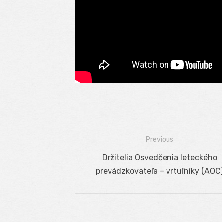
Previous
Navigácia
Previous
Držitelia Osvedčenia leteckého
v
post:
prevádzkovateľa – vrtuľníky (AOC
článku