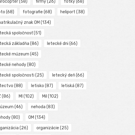
urocopter
(58)
firmy
(26)
fotky
(68)
oto
(68)
fotografie
(68)
heliport
(38)
matrikulačný znak OM
(134)
etecká spoločnosť
(51)
etecká základňa
(86)
letecké dni
(66)
etecké múzeum
(45)
etecké nehody
(80)
etecké spoločnosti
(25)
letecký deň
(66)
etectvo
(88)
letisko
(87)
letiská
(87)
Z
(86)
MI
(102)
Mil
(102)
úzeum
(46)
nehoda
(83)
ehody
(80)
OM
(134)
rganizácia
(26)
organizácie
(25)