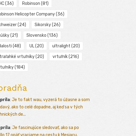
HC
(36)
Robinson
(81)
obinson Helicopter Company
(36)
chweizer
(24)
Sikorsky
(26)
kúšky
(21)
Slovensko
(136)
alosti
(48)
UL
(20)
ultralight
(20)
traľahké vrtuľníky
(20)
vrtuľník
(216)
tuľníky
(184)
oradňa
apríla
:
Je to fakt wau, vyzerá to úžasne a som
davý, ako to celé dopadne, aj keď sa v tých
hnických de...
apríla
:
Je fascinujúce sledovať, ako sa po
llo 17 opäť vraciame na cestu k Mesiacu,