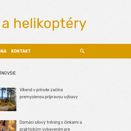
 a helikoptéry
DŇA
KONTAKT
JNOVŠIE
Víkend v prírode začína
premyslenou prípravou výbavy
Domáci silový tréning s činkami a
praktickým vybavením pre