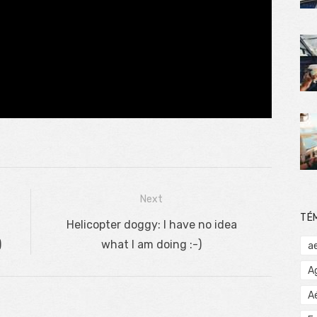
Next
TÉ
Next
Helicopter doggy: I have no idea
)
post:
what I am doing :-)
a
A
A