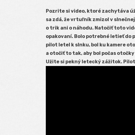
Pozrite si video, ktoré zachytáva ú
sa zdá, že vrtuľník zmizol v slnečnej 
o trik ani o náhodu. Natočiť toto vi
opakovaní. Bolo potrebné letieť do 
pilot letel k slnku, bol ku kamere o
a otočiť to tak, aby bol počas otočk
Užite si pekný letecký zážitok. Pil