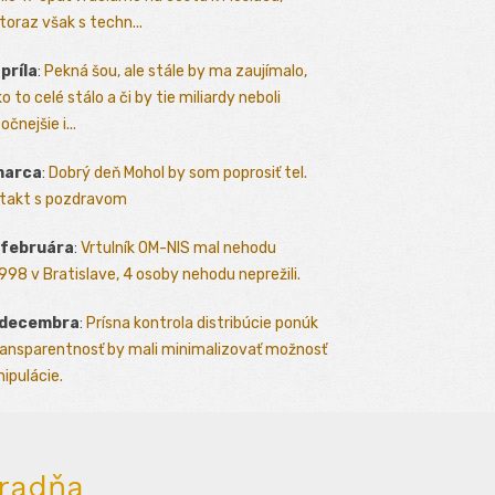
toraz však s techn...
apríla
:
Pekná šou, ale stále by ma zaujímalo,
o to celé stálo a či by tie miliardy neboli
očnejšie i...
marca
:
Dobrý deň Mohol by som poprosiť tel.
takt s pozdravom
 februára
:
Vrtulník OM-NIS mal nehodu
.1998 v Bratislave, 4 osoby nehodu neprežili.
 decembra
:
Prísna kontrola distribúcie ponúk
ransparentnosť by mali minimalizovať možnosť
ipulácie.
radňa