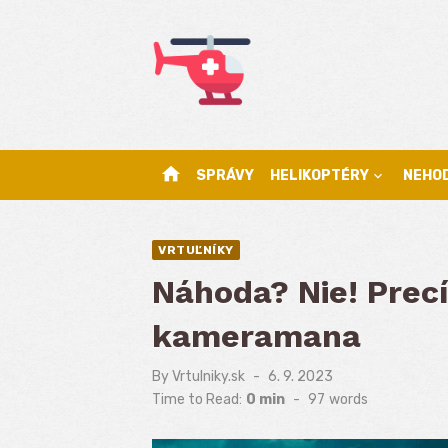
Skip
to
content
home
SPRÁVY
HELIKOPTÉRY
NEHO
VRTUĽNÍKY
Náhoda? Nie! Precí
kameramana
By
Vrtulniky.sk
Posted
6. 9. 2023
on
Time to Read:
0 min
-
97
words