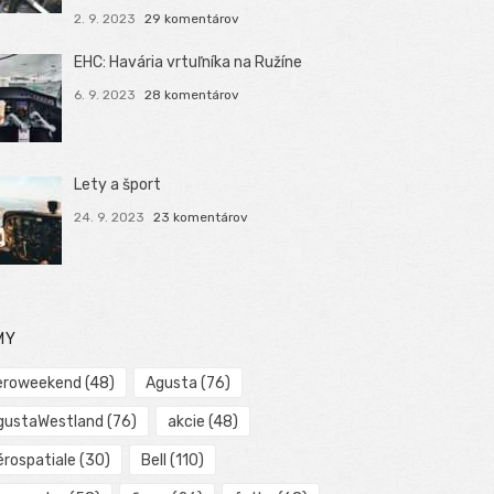
2. 9. 2023
29 komentárov
EHC: Havária vrtuľníka na Ružíne
6. 9. 2023
28 komentárov
Lety a šport
24. 9. 2023
23 komentárov
MY
eroweekend
(48)
Agusta
(76)
gustaWestland
(76)
akcie
(48)
érospatiale
(30)
Bell
(110)