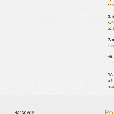
ten
2. 
koľk
užit
7. 
kon
18.
1.1
17.
a t
man
Po
NAJNOVŠIE