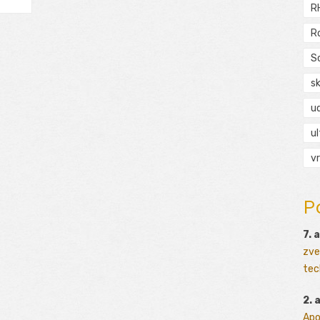
R
R
S
s
ud
ul
vr
P
7. 
zve
tec
2. 
Apo