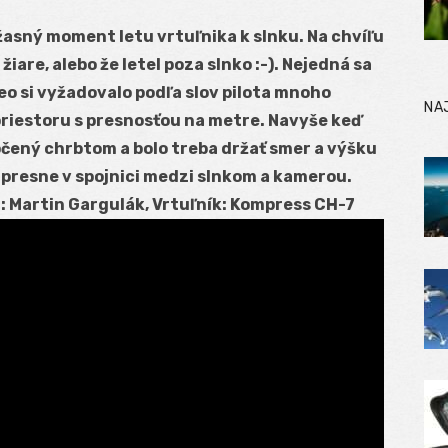
žasný moment letu vrtuľnika k slnku. Na chvíľu
žiare, alebo že letel poza slnko :-). Nejedná sa
deo si vyžadovalo podľa slov pilota mnoho
NA
priestoru s presnosťou na metre. Navyše keď
točený chrbtom a bolo treba držať smer a výšku
y presne v spojnici medzi slnkom a kamerou.
ot: Martin Gargulák, Vrtuľník: Kompress CH-7