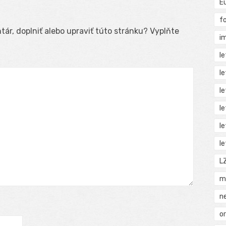
E
f
ár, doplniť alebo upraviť túto stránku? Vyplňte
i
l
l
l
l
l
l
L
m
n
o