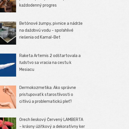
každodenný progres
Betónové žumpy, pivnice a nádrže
na dažďovú vodu – spoľahlivé
riešenia od Kamal-Bet
Raketa Artemis 2 odštartovala a
ľudstvo sa vracia na cestu k
Mesiacu
Dermokozmetika: Ako správne
pristupovať k starostlivosti o
citlivú a problematickú pleť?
Orech lieskový Červený LAMBERTA
– krásny úžitkový a dekoratívny ker