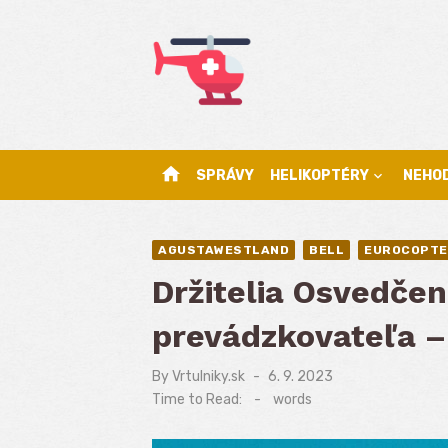
Skip
to
content
home
SPRÁVY
HELIKOPTÉRY
NEHO
AGUSTAWESTLAND
BELL
EUROCOPTE
Držitelia Osvedčen
prevádzkovateľa –
By
Vrtulniky.sk
Posted
6. 9. 2023
on
Time to Read:
-
words