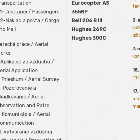
ransportation
Eurocopter AS
ten
1-Cestujúci / Passengers
355NP
2. 
2-Náklad a pošta / Cargo
Bell 206 B III
koľk
nd Mail
Hughes 269C
užit
Hughes 300C
etecké práce / Aerial
7. 
orks:
kon
. Aplikácie zo vzduchu /
18.
erial Application
1.1
I. Prieskum / Aerial Survey
II. Pozorovanie a
17.
liadkovanie / Aerial
a t
bservation and Patrol
man
. Komunikácia / Aerial
ommunication
I. Vytváranie vzdušnej