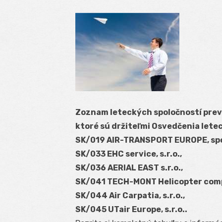
Zoznam leteckých spoločností prevá
ktoré sú držiteľmi Osvedčenia let
SK/019 AIR-TRANSPORT EUROPE, spol.
SK/033 EHC service, s.r.o.,
SK/036 AERIAL EAST s.r.o.,
SK/041 TECH-MONT Helicopter compa
SK/044 Air Carpatia, s.r.o.,
SK/045 UTair Europe, s.r.o..