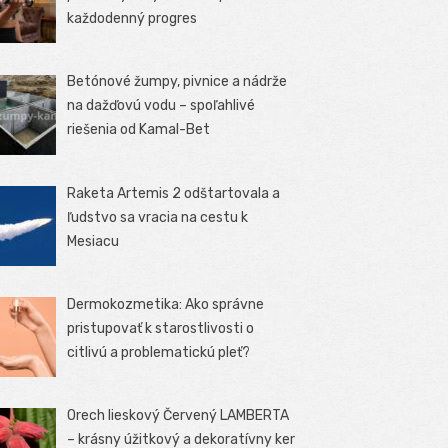
každodenný progres
Betónové žumpy, pivnice a nádrže
na dažďovú vodu – spoľahlivé
riešenia od Kamal-Bet
Raketa Artemis 2 odštartovala a
ľudstvo sa vracia na cestu k
Mesiacu
Dermokozmetika: Ako správne
pristupovať k starostlivosti o
citlivú a problematickú pleť?
Orech lieskový Červený LAMBERTA
– krásny úžitkový a dekoratívny ker