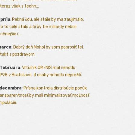
toraz však s techn...
apríla
:
Pekná šou, ale stále by ma zaujímalo,
o to celé stálo a či by tie miliardy neboli
očnejšie i...
marca
:
Dobrý deň Mohol by som poprosiť tel.
takt s pozdravom
 februára
:
Vrtulník OM-NIS mal nehodu
.1998 v Bratislave, 4 osoby nehodu neprežili.
 decembra
:
Prísna kontrola distribúcie ponúk
ransparentnosť by mali minimalizovať možnosť
ipulácie.