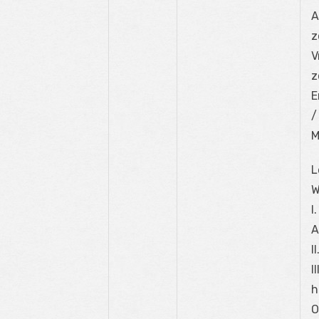
A
z
V
z
E
/
M
L
W
I
A
I
I
h
O