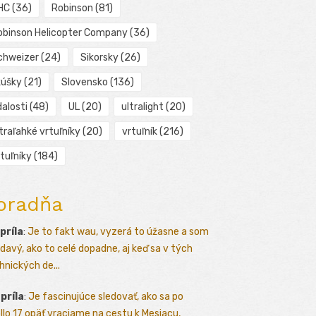
HC
(36)
Robinson
(81)
obinson Helicopter Company
(36)
chweizer
(24)
Sikorsky
(26)
kúšky
(21)
Slovensko
(136)
alosti
(48)
UL
(20)
ultralight
(20)
traľahké vrtuľníky
(20)
vrtuľník
(216)
tuľníky
(184)
oradňa
apríla
:
Je to fakt wau, vyzerá to úžasne a som
davý, ako to celé dopadne, aj keď sa v tých
hnických de...
apríla
:
Je fascinujúce sledovať, ako sa po
llo 17 opäť vraciame na cestu k Mesiacu,