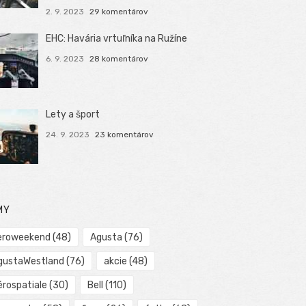
2. 9. 2023
29 komentárov
EHC: Havária vrtuľníka na Ružíne
6. 9. 2023
28 komentárov
Lety a šport
24. 9. 2023
23 komentárov
MY
eroweekend
(48)
Agusta
(76)
gustaWestland
(76)
akcie
(48)
érospatiale
(30)
Bell
(110)