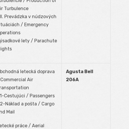
urbulencie / Production of
ir Turbulence
II. Prevádzka v núdzových
ituáciách / Emergency
perations
ýsadkové lety / Parachute
lights
bchodná letecká doprava
Agusta Bell
 Commercial Air
206A
ransportation
1-Cestujúci / Passengers
2-Náklad a pošta / Cargo
nd Mail
etecké práce / Aerial