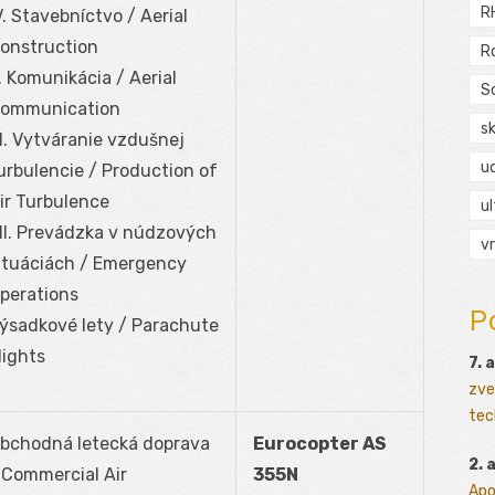
R
V. Stavebníctvo / Aerial
onstruction
R
. Komunikácia / Aerial
S
ommunication
s
I. Vytváranie vzdušnej
ud
urbulencie / Production of
ir Turbulence
ul
II. Prevádzka v núdzových
vr
ituáciách / Emergency
perations
P
ýsadkové lety / Parachute
lights
7. 
zve
tec
bchodná letecká doprava
Eurocopter AS
2. 
 Commercial Air
355N
Apo