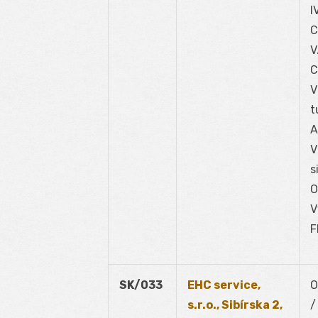
I
C
V
C
V
t
A
V
s
O
V
F
SK/033
EHC service,
O
s.r.o., Sibírska 2,
/