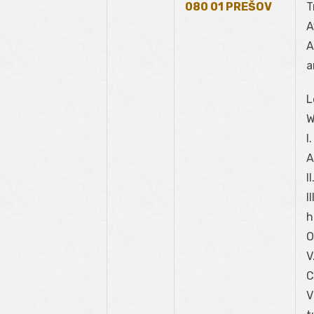
080 01 PREŠOV
T
A
A
a
L
W
I
A
I
I
h
O
V
C
V