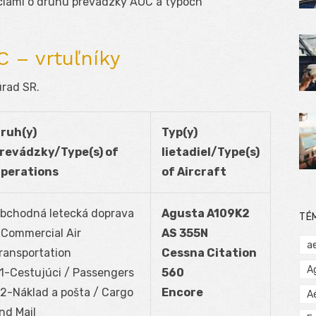
áciami o druhu prevádzky AOC a typoch
 – vrtuľníky
úrad SR.
ruh(y)
Typ(y)
revádzky/Type(s) of
lietadiel/Type(s)
perations
of Aircraft
bchodná letecká doprava
Agusta A109K2
TÉ
 Commercial Air
AS 355N
a
ransportation
Cessna Citation
A
1-Cestujúci / Passengers
560
2-Náklad a pošta / Cargo
Encore
A
nd Mail