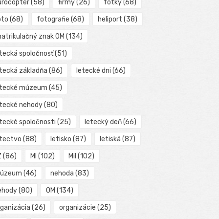
urocopter
(58)
firmy
(26)
fotky
(68)
oto
(68)
fotografie
(68)
heliport
(38)
matrikulačný znak OM
(134)
etecká spoločnosť
(51)
etecká základňa
(86)
letecké dni
(66)
etecké múzeum
(45)
etecké nehody
(80)
etecké spoločnosti
(25)
letecký deň
(66)
etectvo
(88)
letisko
(87)
letiská
(87)
Z
(86)
MI
(102)
Mil
(102)
úzeum
(46)
nehoda
(83)
ehody
(80)
OM
(134)
rganizácia
(26)
organizácie
(25)