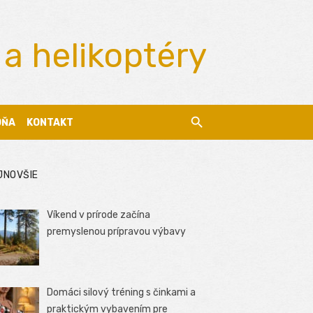
 a helikoptéry
DŇA
KONTAKT
JNOVŠIE
Víkend v prírode začína
premyslenou prípravou výbavy
Domáci silový tréning s činkami a
praktickým vybavením pre