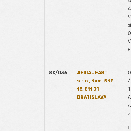
t
A
V
s
O
V
F
SK/036
AERIAL EAST
O
s.r.o., Nám. SNP
/
15, 811 01
T
BRATISLAVA
A
A
a
L