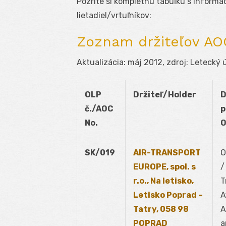
Pozrite si kompletnú tabuľku s inform
lietadiel/vrtuľníkov:
Zoznam držiteľov AOC
Aktualizácia: máj 2012, zdroj: Letecký 
OLP
Držiteľ/Holder
D
č./AOC
p
No.
O
SK/019
AIR-TRANSPORT
O
EUROPE, spol. s
/
r.o., Na letisko,
T
Letisko Poprad –
A
Tatry, 058 98
A
POPRAD
a