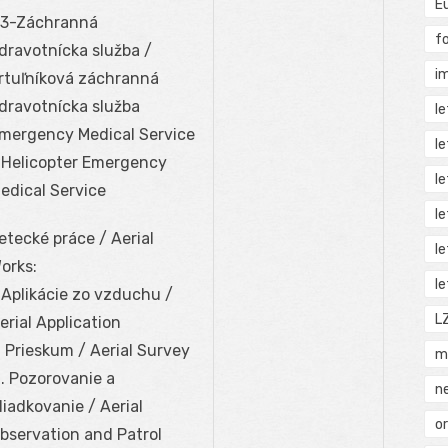
E
3-Záchranná
f
dravotnícka služba /
i
rtuľníková záchranná
dravotnícka služba
l
mergency Medical Service
l
 Helicopter Emergency
l
edical Service
l
etecké práce / Aerial
l
orks:
l
. Aplikácie zo vzduchu /
L
erial Application
I. Prieskum / Aerial Survey
m
II. Pozorovanie a
n
liadkovanie / Aerial
o
bservation and Patrol