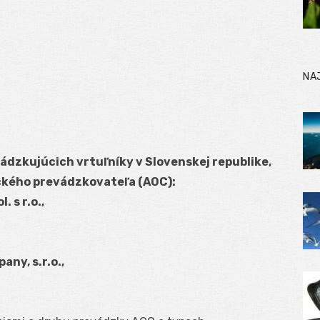
NA
dzkujúcich vrtuľníky v Slovenskej republike,
eckého prevádzkovateľa (AOC):
 s r.o.,
ny, s.r.o.,