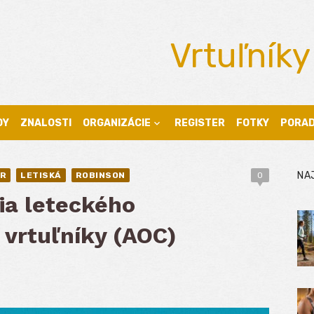
Vrtuľníky
DY
ZNALOSTI
ORGANIZÁCIE
REGISTER
FOTKY
PORA
NA
R
LETISKÁ
ROBINSON
0
ia leteckého
 vrtuľníky (AOC)