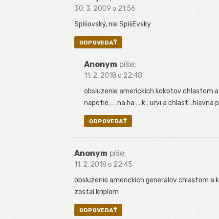
30. 3. 2009 o 21:56
Spišovský, nie SpišEvsky
ODPOVEDAŤ
Anonym
píše:
11. 2. 2018 o 22:48
obsluzenie americkich kokotov chlastom a
napetie……ha ha ….k…urvi a chlast…hlavna pri
ODPOVEDAŤ
Anonym
píše:
11. 2. 2018 o 22:45
obsluzenie americkich generalov chlastom a 
zostal kriplom
ODPOVEDAŤ