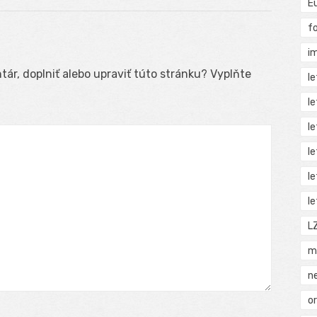
E
f
i
ár, doplniť alebo upraviť túto stránku? Vyplňte
l
l
l
l
l
l
L
m
n
o