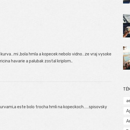
 kurva…mi ,bola hmla a kopecek nebolo vidno…ze vraj vysoke
cina havarie a palubak zostal kriplom..
TÉ
a
kurvami,a este bolo trocha hmli na kopeckoch……spisovsky
A
A