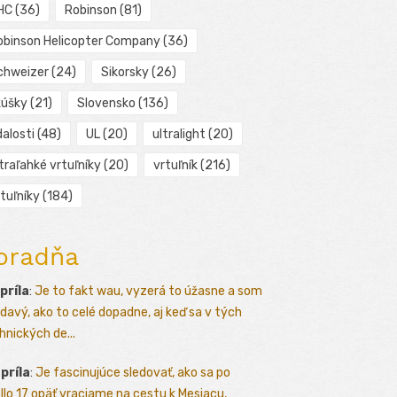
HC
(36)
Robinson
(81)
obinson Helicopter Company
(36)
chweizer
(24)
Sikorsky
(26)
kúšky
(21)
Slovensko
(136)
alosti
(48)
UL
(20)
ultralight
(20)
traľahké vrtuľníky
(20)
vrtuľník
(216)
tuľníky
(184)
oradňa
apríla
:
Je to fakt wau, vyzerá to úžasne a som
davý, ako to celé dopadne, aj keď sa v tých
hnických de...
apríla
:
Je fascinujúce sledovať, ako sa po
llo 17 opäť vraciame na cestu k Mesiacu,