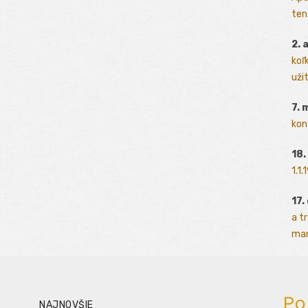
ten
2. 
koľk
užit
7. 
kon
18.
1.1
17.
a t
man
Po
NAJNOVŠIE