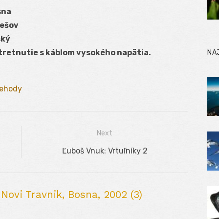
sna
rešov
ský
tretnutie s káblom vysokého napätia.
NA
ehody
Next
Next
Ľuboš Vnuk: Vrtuľníky 2
post:
ovi Travnik, Bosna, 2002 (3)