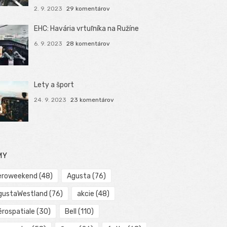
2. 9. 2023
29 komentárov
EHC: Havária vrtuľníka na Ružíne
6. 9. 2023
28 komentárov
Lety a šport
24. 9. 2023
23 komentárov
MY
eroweekend
(48)
Agusta
(76)
gustaWestland
(76)
akcie
(48)
érospatiale
(30)
Bell
(110)