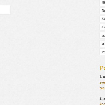
R
R
S
s
ud
ul
vr
P
7. 
zve
tec
2. 
Apo