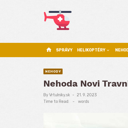
Skip
to
content
home
SPRÁVY
HELIKOPTÉRY
NEHO
NEHODY
Nehoda Novi Travn
By
Vrtulniky.sk
Posted
21. 9. 2023
on
Time to Read:
-
words