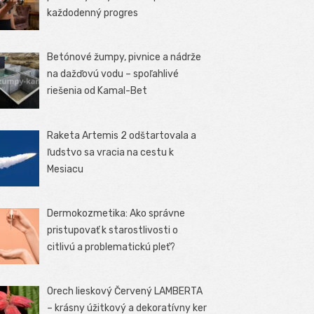
každodenný progres
Betónové žumpy, pivnice a nádrže
na dažďovú vodu – spoľahlivé
riešenia od Kamal-Bet
Raketa Artemis 2 odštartovala a
ľudstvo sa vracia na cestu k
Mesiacu
Dermokozmetika: Ako správne
pristupovať k starostlivosti o
citlivú a problematickú pleť?
Orech lieskový Červený LAMBERTA
– krásny úžitkový a dekoratívny ker