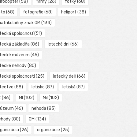
urocopter
(58)
firmy
(26)
fotky
(68)
oto
(68)
fotografie
(68)
heliport
(38)
matrikulačný znak OM
(134)
etecká spoločnosť
(51)
etecká základňa
(86)
letecké dni
(66)
etecké múzeum
(45)
etecké nehody
(80)
etecké spoločnosti
(25)
letecký deň
(66)
etectvo
(88)
letisko
(87)
letiská
(87)
Z
(86)
MI
(102)
Mil
(102)
úzeum
(46)
nehoda
(83)
ehody
(80)
OM
(134)
rganizácia
(26)
organizácie
(25)