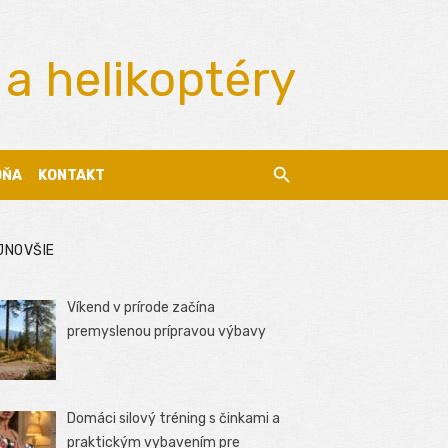
 a helikoptéry
DŇA
KONTAKT
JNOVŠIE
Víkend v prírode začína
premyslenou prípravou výbavy
Domáci silový tréning s činkami a
praktickým vybavením pre