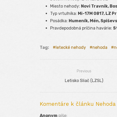
Miesto nehody:
Novi Travnik, Bo
Typ vrtuľníka:
Mi-17M 0817, LZ P
Posádka:
Humeník, Mén, Spišev
Pravdepodobná príčina havárie:
S
Tag:
letecké nehody
nehoda
n
Previous
Navigácia
Previous
Letisko Sliač (LZSL)
v
post:
článku
Komentáre k článku Nehoda N
Anonym
píše: