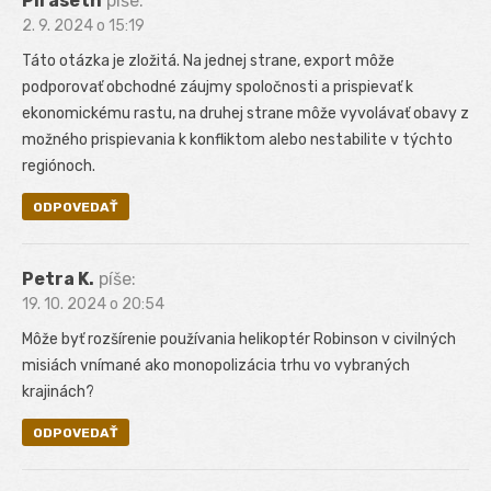
Piraseth
píše:
2. 9. 2024 o 15:19
Táto otázka je zložitá. Na jednej strane, export môže
podporovať obchodné záujmy spoločnosti a prispievať k
ekonomickému rastu, na druhej strane môže vyvolávať obavy z
možného prispievania k konfliktom alebo nestabilite v týchto
regiónoch.
ODPOVEDAŤ
Petra K.
píše:
19. 10. 2024 o 20:54
Môže byť rozšírenie používania helikoptér Robinson v civilných
misiách vnímané ako monopolizácia trhu vo vybraných
krajinách?
ODPOVEDAŤ