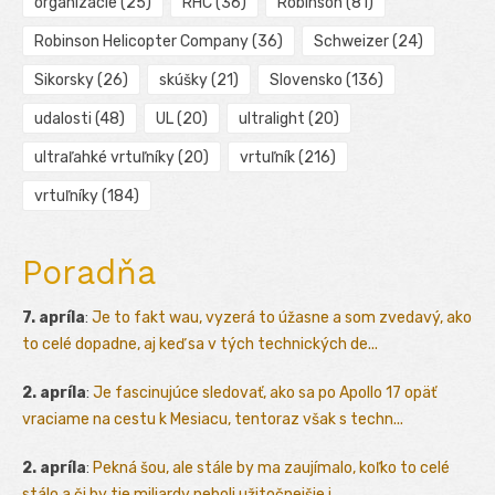
organizácie
(25)
RHC
(36)
Robinson
(81)
Robinson Helicopter Company
(36)
Schweizer
(24)
Sikorsky
(26)
skúšky
(21)
Slovensko
(136)
udalosti
(48)
UL
(20)
ultralight
(20)
ultraľahké vrtuľníky
(20)
vrtuľník
(216)
vrtuľníky
(184)
Poradňa
7. apríla
:
Je to fakt wau, vyzerá to úžasne a som zvedavý, ako
to celé dopadne, aj keď sa v tých technických de...
2. apríla
:
Je fascinujúce sledovať, ako sa po Apollo 17 opäť
vraciame na cestu k Mesiacu, tentoraz však s techn...
2. apríla
:
Pekná šou, ale stále by ma zaujímalo, koľko to celé
stálo a či by tie miliardy neboli užitočnejšie i...