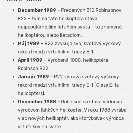
December 1989
– Predaných 310 Robinsonov
R22 – tým sa táto helikoptéra stáva
najpopulárnejším letúňom sveta – to znamená
helikoptérou alebo lietadlom.
Máj 1989
– R22 zvyšuje svoj svetový výškový
rekord medzi vrtuľníkmi triedy E-1
Apríl 1989
– Vyrobená 1000. helikoptéra
Robinson R22.
Január 1989
– R22 získava svetový výškový
rekord medzi vrtuľníkmi triedy E-1 (Class E-1a
helicopters).
December 1988
– Robinson sa stáva vedúcim
výrobcom ľahkých helikoptér. V roku 1988 vyrába
viac nových helikoptér, ako ktorýkoľvek výrobca
vrtuľníkov na svete.