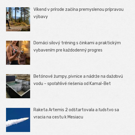
Víkend v prírode začína premyslenou prípravou
výbavy
Domáci silový tréning s činkami a praktickým
vybavením pre každodenný progres
Betónové žumpy, pivnice a nádrže na dažďovú
vodu – spoľahlivé riešenia od Kamal-Bet
Raketa Artemis 2 odštartovala a ľudstvo sa
vracia na cestu k Mesiacu