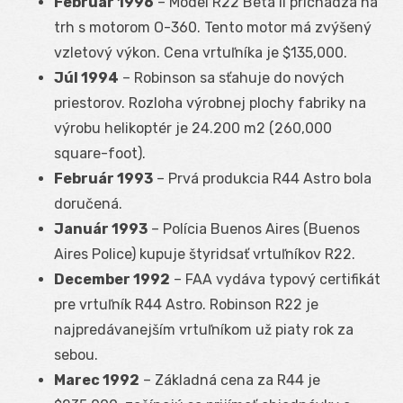
Február 1996
– Model R22 Beta II prichádza na
trh s motorom O-360. Tento motor má zvýšený
vzletový výkon. Cena vrtuľníka je $135,000.
Júl 1994
– Robinson sa sťahuje do nových
priestorov. Rozloha výrobnej plochy fabriky na
výrobu helikoptér je 24.200 m2 (260,000
square-foot).
Február 1993
– Prvá produkcia R44 Astro bola
doručená.
Január 1993
– Polícia Buenos Aires (Buenos
Aires Police) kupuje štyridsať vrtuľníkov R22.
December 1992
– FAA vydáva typový certifikát
pre vrtuľník R44 Astro. Robinson R22 je
najpredávanejším vrtuľníkom už piaty rok za
sebou.
Marec 1992
– Základná cena za R44 je