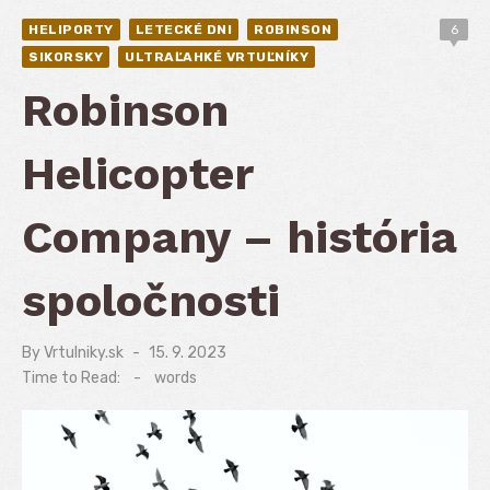
HELIPORTY
LETECKÉ DNI
ROBINSON
6
SIKORSKY
ULTRAĽAHKÉ VRTUĽNÍKY
Robinson
Helicopter
Company – história
spoločnosti
By
Vrtulniky.sk
Posted
15. 9. 2023
on
Time to Read:
-
words