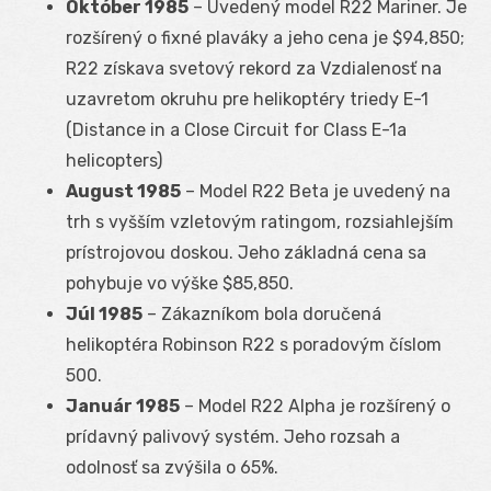
Október 1985
– Uvedený model R22 Mariner. Je
rozšírený o fixné plaváky a jeho cena je $94,850;
R22 získava svetový rekord za Vzdialenosť na
uzavretom okruhu pre helikoptéry triedy E-1
(Distance in a Close Circuit for Class E-1a
helicopters)
August 1985
– Model R22 Beta je uvedený na
trh s vyšším vzletovým ratingom, rozsiahlejším
prístrojovou doskou. Jeho základná cena sa
pohybuje vo výške $85,850.
Júl 1985
– Zákazníkom bola doručená
helikoptéra Robinson R22 s poradovým číslom
500.
Január 1985
– Model R22 Alpha je rozšírený o
prídavný palivový systém. Jeho rozsah a
odolnosť sa zvýšila o 65%.