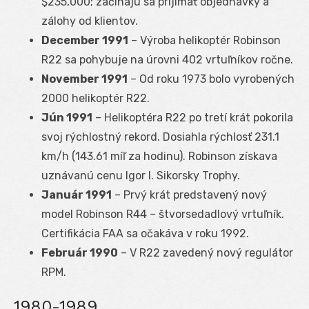
$235,000; začínajú sa prijímať objednávky a
zálohy od klientov.
December 1991
– Výroba helikoptér Robinson
R22 sa pohybuje na úrovni 402 vrtuľníkov ročne.
November 1991
– Od roku 1973 bolo vyrobených
2000 helikoptér R22.
Jún 1991
– Helikoptéra R22 po tretí krát pokorila
svoj rýchlostný rekord. Dosiahla rýchlosť 231.1
km/h (143.61 míľ za hodinu). Robinson získava
uznávanú cenu Igor I. Sikorsky Trophy.
Január 1991
– Prvý krát predstavený nový
model Robinson R44 – štvorsedadlový vrtuľník.
Certifikácia FAA sa očakáva v roku 1992.
Február 1990
– V R22 zavedený nový regulátor
RPM.
1980-1989