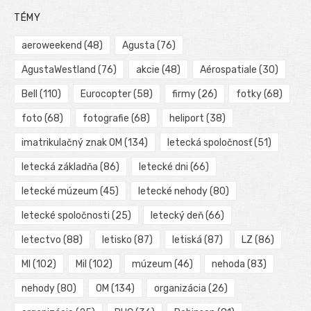
TÉMY
aeroweekend
(48)
Agusta
(76)
AgustaWestland
(76)
akcie
(48)
Aérospatiale
(30)
Bell
(110)
Eurocopter
(58)
firmy
(26)
fotky
(68)
foto
(68)
fotografie
(68)
heliport
(38)
imatrikulačný znak OM
(134)
letecká spoločnosť
(51)
letecká základňa
(86)
letecké dni
(66)
letecké múzeum
(45)
letecké nehody
(80)
letecké spoločnosti
(25)
letecký deň
(66)
letectvo
(88)
letisko
(87)
letiská
(87)
LZ
(86)
MI
(102)
Mil
(102)
múzeum
(46)
nehoda
(83)
nehody
(80)
OM
(134)
organizácia
(26)