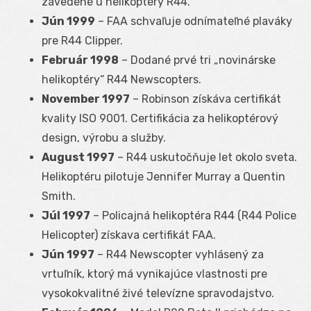
zavedené u helikoptéry R44.
Jún 1999
– FAA schvaľuje odnímateľné plaváky
pre R44 Clipper.
Február 1998
– Dodané prvé tri „novinárske
helikoptéry“ R44 Newscopters.
November 1997
– Robinson získáva certifikát
kvality ISO 9001. Certifikácia za helikoptérový
design, výrobu a služby.
August 1997
– R44 uskutočňuje let okolo sveta.
Helikoptéru pilotuje Jennifer Murray a Quentin
Smith.
Júl 1997
– Policajná helikoptéra R44 (R44 Police
Helicopter) získava certifikát FAA.
Jún 1997
– R44 Newscopter vyhlásený za
vrtuľník, ktorý má vynikajúce vlastnosti pre
vysokokvalitné živé televízne spravodajstvo.