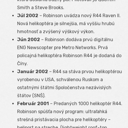
Smith a Steve Brooks.
Júl 2002
– Robinson uvádza nový R44 Raven II.
Nová helikoptéra je silnejšia, má vyššiu hrubú
hmotnosť a zvýšený výškový výkon.
Jún 2002
– Robinson dodáva prvú digitálnu
ENG Newscopter pre Metro Networks. Prvá
policajná helikoptéra Robinson R44 je dodaná do
Číny.
Január 2002
– R44 sa stáva prvou helikoptérou
vyrobenou v USA, schválenou Ruskom a
ostatnými štátmi Spoločenstva nezávislých
štátov (SNŠ).
Február 2001
– Predaných 1000 helikoptér R44.
Robinson spúšťa nový program: ultraľahká
strešná pristávacia plocha pre helikoptéry –
heliport na streche. (lightweight roof-top