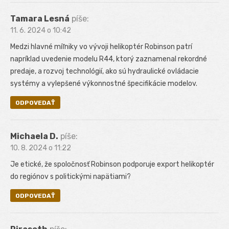
Tamara Lesná
píše:
11. 6. 2024 o 10:42
Medzi hlavné míľniky vo vývoji helikoptér Robinson patrí
napríklad uvedenie modelu R44, ktorý zaznamenal rekordné
predaje, a rozvoj technológií, ako sú hydraulické ovládacie
systémy a vylepšené výkonnostné špecifikácie modelov.
ODPOVEDAŤ
Michaela D.
píše:
10. 8. 2024 o 11:22
Je etické, že spoločnosť Robinson podporuje export helikoptér
do regiónov s politickými napätiami?
ODPOVEDAŤ