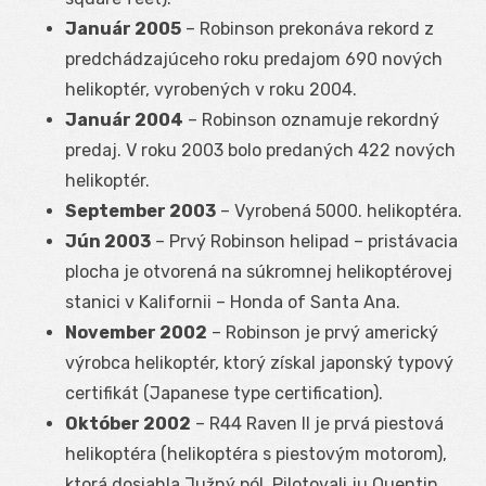
Január 2005
– Robinson prekonáva rekord z
predchádzajúceho roku predajom 690 nových
helikoptér, vyrobených v roku 2004.
Január 2004
– Robinson oznamuje rekordný
predaj. V roku 2003 bolo predaných 422 nových
helikoptér.
September 2003
– Vyrobená 5000. helikoptéra.
Jún 2003
– Prvý Robinson helipad – pristávacia
plocha je otvorená na súkromnej helikoptérovej
stanici v Kalifornii – Honda of Santa Ana.
November 2002
– Robinson je prvý americký
výrobca helikoptér, ktorý získal japonský typový
certifikát (Japanese type certification).
Október 2002
– R44 Raven II je prvá piestová
helikoptéra (helikoptéra s piestovým motorom),
ktorá dosiahla Južný pól. Pilotovali ju Quentin