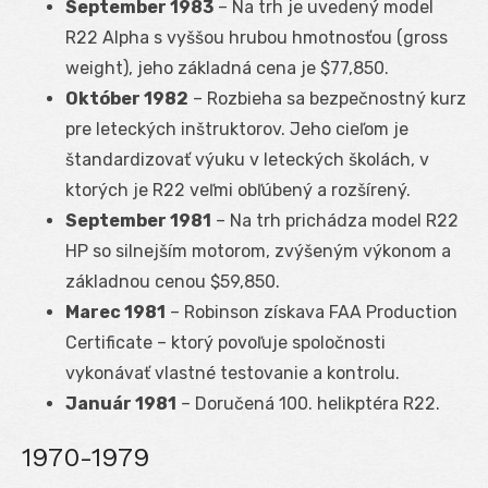
September 1983
– Na trh je uvedený model
R22 Alpha s vyššou hrubou hmotnosťou (gross
weight), jeho základná cena je $77,850.
Október 1982
– Rozbieha sa bezpečnostný kurz
pre leteckých inštruktorov. Jeho cieľom je
štandardizovať výuku v leteckých školách, v
ktorých je R22 veľmi obľúbený a rozšírený.
September 1981
– Na trh prichádza model R22
HP so silnejším motorom, zvýšeným výkonom a
základnou cenou $59,850.
Marec 1981
– Robinson získava FAA Production
Certificate – ktorý povoľuje spoločnosti
vykonávať vlastné testovanie a kontrolu.
Január 1981
– Doručená 100. helikptéra R22.
1970-1979