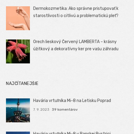
Dermokozmetika: Ako správne pristupovať k
starostlivosti o citlivú a problematickú pleť?
Orech lieskový Červený LAMBERTA – krásny
úžitkový a dekoratívny ker pre vašu záhradu
NAJČÍTANEJŠIE
Havária vrtuľníka Mi-8 na Letisku Poprad
7. 9. 2023
39 komentárov
Havária vrtuľníka Mi-8 v Banskej Bystrici