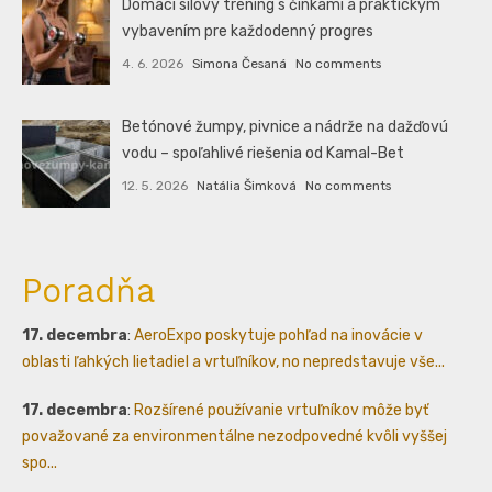
Domáci silový tréning s činkami a praktickým
vybavením pre každodenný progres
4. 6. 2026
Simona Česaná
No comments
Betónové žumpy, pivnice a nádrže na dažďovú
vodu – spoľahlivé riešenia od Kamal-Bet
12. 5. 2026
Natália Šimková
No comments
Poradňa
17. decembra
:
AeroExpo poskytuje pohľad na inovácie v
oblasti ľahkých lietadiel a vrtuľníkov, no nepredstavuje vše...
17. decembra
:
Rozšírené používanie vrtuľníkov môže byť
považované za environmentálne nezodpovedné kvôli vyššej
spo...