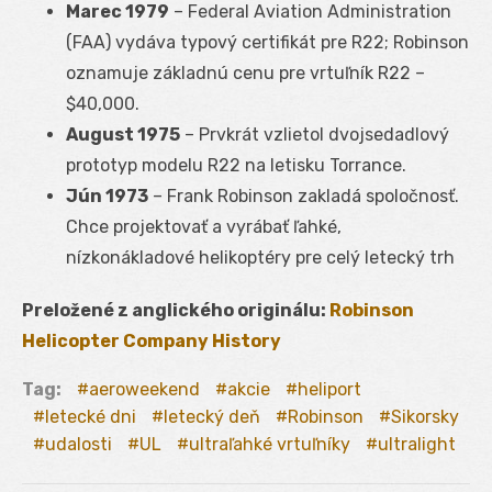
Marec 1979
– Federal Aviation Administration
(FAA) vydáva typový certifikát pre R22; Robinson
oznamuje základnú cenu pre vrtuľník R22 –
$40,000.
August 1975
– Prvkrát vzlietol dvojsedadlový
prototyp modelu R22 na letisku Torrance.
Jún 1973
– Frank Robinson zakladá spoločnosť.
Chce projektovať a vyrábať ľahké,
nízkonákladové helikoptéry pre celý letecký trh
Preložené z anglického originálu:
Robinson
Helicopter Company History
Tag:
aeroweekend
akcie
heliport
letecké dni
letecký deň
Robinson
Sikorsky
udalosti
UL
ultraľahké vrtuľníky
ultralight