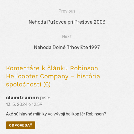
Previous
Navigácia
Previous
Nehoda Pušovce pri Prešove 2003
v
post:
Next
článku
Next
Nehoda Dolné Trhovište 1997
post:
Komentáre k článku Robinson
Helicopter Company – história
spoločnosti (6)
claimtrainnn
píše:
13. 5. 2024 o 12:59
Aké sú hlavné míľniky vo vývoji helikoptér Robinson?
ODPOVEDAŤ