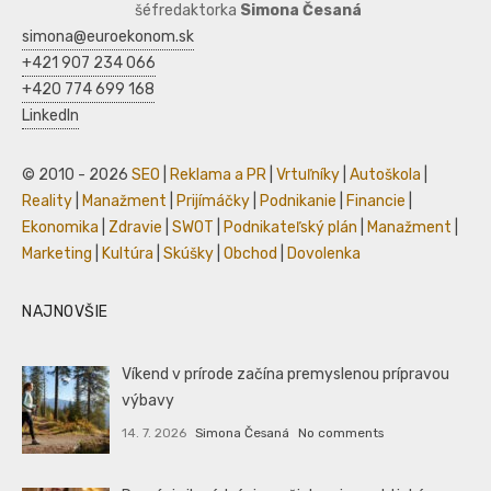
šéfredaktorka
Simona Česaná
simona@euroekonom.sk
+421 907 234 066
+420 774 699 168
LinkedIn
© 2010 - 2026
SEO
|
Reklama a PR
|
Vrtuľníky
|
Autoškola
|
Reality
|
Manažment
|
Prijímáčky
|
Podnikanie
|
Financie
|
Ekonomika
|
Zdravie
|
SWOT
|
Podnikateľský plán
|
Manažment
|
Marketing
|
Kultúra
|
Skúšky
|
Obchod
|
Dovolenka
NAJNOVŠIE
Víkend v prírode začína premyslenou prípravou
výbavy
14. 7. 2026
Simona Česaná
No comments