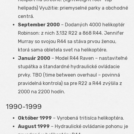
helipads) Využitie: priemyselné parky a obchodné
centrá.
September 2000
– Dodaných 4000 helikoptér
Robinson: z nich 3,132 R22 a 868 R44. Jennifer
Murray so svojou R44 sa stáva prvou ženou,
ktorá sama obletela svet na helikoptére.
Január 2000
– Model R44 Raven – nastaviteľné
stupátka a štandardné hydraulické ovládacie
prvky. TBO (time between overhaul – povinná
pravidelná kontrola) sa pre R22 a R44 zvýšila z
2000 na 2200 hodín.
1990-1999
Október 1999
– Vyrobená tritisíca helikoptéra.
August 1999
– Hydraulické ovládanie pohonu je