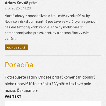
Adam Kováč
píše:
7. 3. 2025 o 11:20
Možné obavy z monopolizácie trhu môžu vzniknúť, ak by
Robinson získal dominantné postavenie v určitých regiónoch
bez dostatočnej konkurencie. Toto by mohlo viesť k
obmedzenej volbe pre zákazníkov a potenciálne vyšším
cenám.
ODPOVEDAŤ
Poradňa
Potrebujete radu? Chcete pridať komentár, doplniť
alebo upraviť túto stránku? Vyplňte textové pole
nižšie. Ďakujeme ♥
VÁŠ TEXT