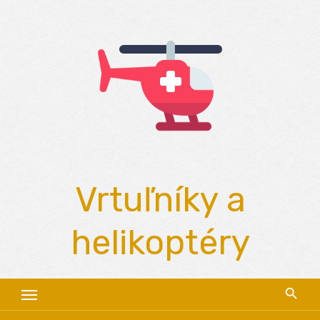
Skip
to
content
Vrtuľníky a
helikoptéry