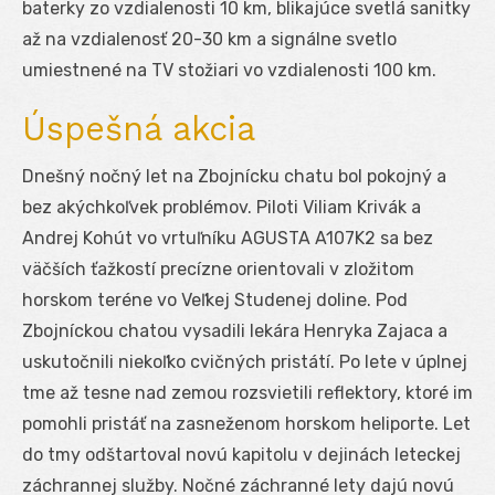
baterky zo vzdialenosti 10 km, blikajúce svetlá sanitky
až na vzdialenosť 20-30 km a signálne svetlo
umiestnené na TV stožiari vo vzdialenosti 100 km.
Úspešná akcia
Dnešný nočný let na Zbojnícku chatu bol pokojný a
bez akýchkoľvek problémov. Piloti Viliam Krivák a
Andrej Kohút vo vrtuľníku AGUSTA A107K2 sa bez
väčších ťažkostí precízne orientovali v zložitom
horskom teréne vo Veľkej Studenej doline. Pod
Zbojníckou chatou vysadili lekára Henryka Zajaca a
uskutočnili niekoľko cvičných pristátí. Po lete v úplnej
tme až tesne nad zemou rozsvietili reflektory, ktoré im
pomohli pristáť na zasneženom horskom heliporte. Let
do tmy odštartoval novú kapitolu v dejinách leteckej
záchrannej služby. Nočné záchranné lety dajú novú