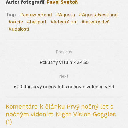
Autor fotografií:
Pavol Svetoň
Tag:
aeroweekend
Agusta
AgustaWestland
akcie
heliport
letecké dni
letecký deň
udalosti
Previous
Navigácia
Previous
Pokusný vrtulník Z-135
v
post:
Next
článku
Next
600 dní: prvý nočný let s nočným videním v SR
post:
Komentáre k článku Prvý nočný let s
nočným videním Night Vision Goggles
(1)