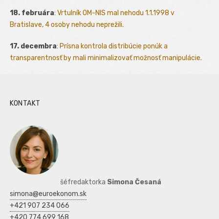
18. februára
:
Vrtulník OM-NIS mal nehodu 1.1.1998 v
Bratislave, 4 osoby nehodu neprežili.
17. decembra
:
Prísna kontrola distribúcie ponúk a
transparentnosť by mali minimalizovať možnosť manipulácie.
KONTAKT
šéfredaktorka
Simona Česaná
simona@euroekonom.sk
+421 907 234 066
+420 774 699 168