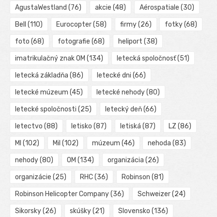
AgustaWestland
(76)
akcie
(48)
Aérospatiale
(30)
Bell
(110)
Eurocopter
(58)
firmy
(26)
fotky
(68)
foto
(68)
fotografie
(68)
heliport
(38)
imatrikulačný znak OM
(134)
letecká spoločnosť
(51)
letecká základňa
(86)
letecké dni
(66)
letecké múzeum
(45)
letecké nehody
(80)
letecké spoločnosti
(25)
letecký deň
(66)
letectvo
(88)
letisko
(87)
letiská
(87)
LZ
(86)
MI
(102)
Mil
(102)
múzeum
(46)
nehoda
(83)
nehody
(80)
OM
(134)
organizácia
(26)
organizácie
(25)
RHC
(36)
Robinson
(81)
Robinson Helicopter Company
(36)
Schweizer
(24)
Sikorsky
(26)
skúšky
(21)
Slovensko
(136)