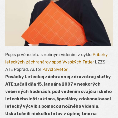
Popis prvého letu s nočným videním z cyklu
Príbehy
leteckých záchranárov spod Vysokých Tatier
LZZS
ATE Poprad. Autor
Pavol Svetoň
.
Posádky Leteckej záchrannej zdravotnej služby
ATE začali dňa 15. januára 2007 v neskorých
večerných hodinách, pod vedením švajčiarskeho
leteckého inštruktora, špeciálny zdokonaľovací
letecký výcvik s pomocou nočného videnia.
Uskutočnili niekoľko letov v úplnej tme na