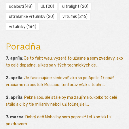
udalosti
(48)
UL
(20)
ultralight
(20)
ultraľahké vrtuľníky
(20)
vrtuľník
(216)
vrtuľníky
(184)
Poradňa
7. apríla
:
Je to fakt wau, vyzerá to úžasne a som zvedavý, ako
to celé dopadne, aj keď sa v tých technických de...
2. apríla
:
Je fascinujúce sledovať, ako sa po Apollo 17 opäť
vraciame na cestu k Mesiacu, tentoraz však s techn...
2. apríla
:
Pekná šou, ale stále by ma zaujímalo, koľko to celé
stálo a či by tie miliardy neboli užitočnejšie i...
7. marca
:
Dobrý deň Mohol by som poprosiť tel. kontakt s
pozdravom