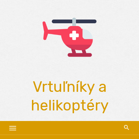
Skip
to
content
Vrtuľníky a
helikoptéry