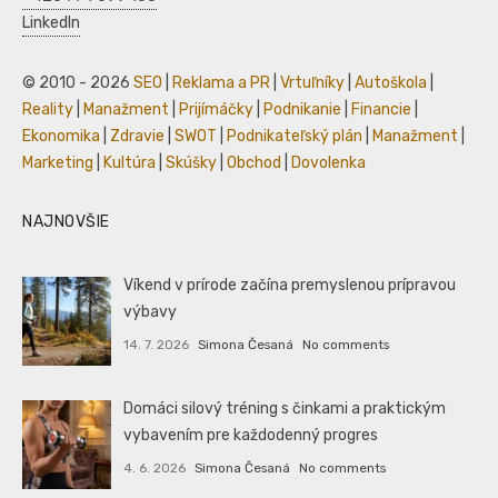
LinkedIn
© 2010 - 2026
SEO
|
Reklama a PR
|
Vrtuľníky
|
Autoškola
|
Reality
|
Manažment
|
Prijímáčky
|
Podnikanie
|
Financie
|
Ekonomika
|
Zdravie
|
SWOT
|
Podnikateľský plán
|
Manažment
|
Marketing
|
Kultúra
|
Skúšky
|
Obchod
|
Dovolenka
NAJNOVŠIE
Víkend v prírode začína premyslenou prípravou
výbavy
14. 7. 2026
Simona Česaná
No comments
Domáci silový tréning s činkami a praktickým
vybavením pre každodenný progres
4. 6. 2026
Simona Česaná
No comments