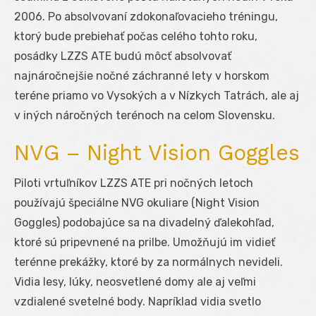
2006. Po absolvovaní zdokonaľovacieho tréningu,
ktorý bude prebiehať počas celého tohto roku,
posádky LZZS ATE budú môcť absolvovať
najnáročnejšie nočné záchranné lety v horskom
teréne priamo vo Vysokých a v Nízkych Tatrách, ale aj
v iných náročných terénoch na celom Slovensku.
NVG – Night Vision Goggles
Piloti vrtuľníkov LZZS ATE pri nočných letoch
používajú špeciálne NVG okuliare (Night Vision
Goggles) podobajúce sa na divadelný ďalekohľad,
ktoré sú pripevnené na prilbe. Umožňujú im vidieť
terénne prekážky, ktoré by za normálnych nevideli.
Vidia lesy, lúky, neosvetlené domy ale aj veľmi
vzdialené svetelné body. Napríklad vidia svetlo