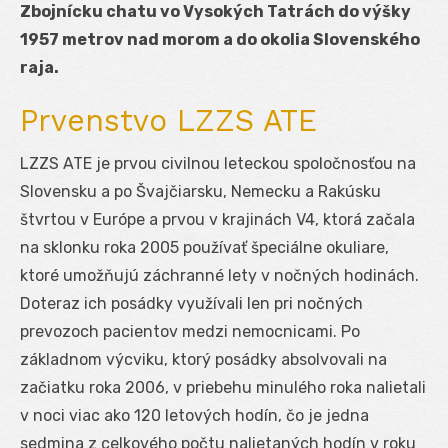
Zbojnícku chatu vo Vysokých Tatrách do výšky
1957 metrov nad morom a do okolia Slovenského
raja.
Prvenstvo LZZS ATE
LZZS ATE je prvou civilnou leteckou spoločnosťou na
Slovensku a po Švajčiarsku, Nemecku a Rakúsku
štvrtou v Európe a prvou v krajinách V4, ktorá začala
na sklonku roka 2005 používať špeciálne okuliare,
ktoré umožňujú záchranné lety v nočných hodinách.
Doteraz ich posádky využívali len pri nočných
prevozoch pacientov medzi nemocnicami. Po
základnom výcviku, ktorý posádky absolvovali na
začiatku roka 2006, v priebehu minulého roka nalietali
v noci viac ako 120 letových hodín, čo je jedna
sedmina z celkového počtu nalietaných hodín v roku