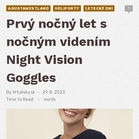
AGUSTAWESTLAND
HELIPORTY
LETECKÉ DNI
1
Prvý nočný let s
nočným videním
Night Vision
Goggles
By
Vrtulniky.sk
Posted
29. 8. 2023
on
Time to Read:
-
words