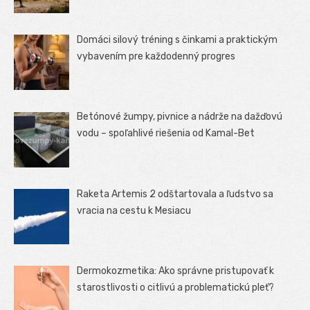
Domáci silový tréning s činkami a praktickým
vybavením pre každodenný progres
Betónové žumpy, pivnice a nádrže na dažďovú
vodu – spoľahlivé riešenia od Kamal-Bet
Raketa Artemis 2 odštartovala a ľudstvo sa
vracia na cestu k Mesiacu
Dermokozmetika: Ako správne pristupovať k
starostlivosti o citlivú a problematickú pleť?