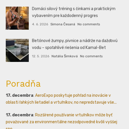
Domáci silový tréning s činkami a praktickým
vybavením pre každodenný progres
4. 6. 2026
Simona Česaná
No comments
Betónové žumpy, pivnice a nádrže na dažďovú
vodu – spoľahlivé riešenia od Kamal-Bet
12. 5. 2026
Natália Šimková
No comments
Poradňa
17. decembra
:
AeroExpo poskytuje pohľad na inovácie v
oblasti ľahkých lietadiel a vrtuľníkov, no nepredstavuje vše...
17. decembra
:
Rozšírené používanie vrtuľníkov môže byť
považované za environmentálne nezodpovedné kvôli vyššej
spo...