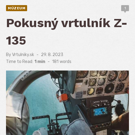
MÚZEUM
1
Pokusný vrtulník Z-
135
By
Vrtulniky.sk
Posted
29. 8. 2023
on
Time to Read:
1 min
-
181
words