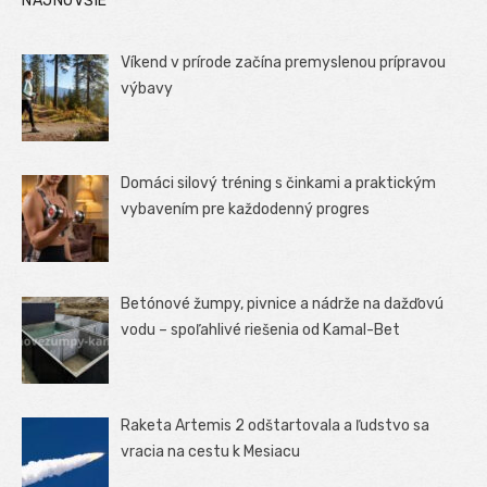
NAJNOVŠIE
Víkend v prírode začína premyslenou prípravou
výbavy
Domáci silový tréning s činkami a praktickým
vybavením pre každodenný progres
Betónové žumpy, pivnice a nádrže na dažďovú
vodu – spoľahlivé riešenia od Kamal-Bet
Raketa Artemis 2 odštartovala a ľudstvo sa
vracia na cestu k Mesiacu