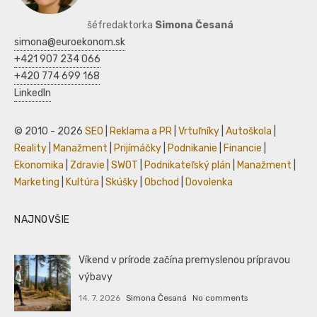
šéfredaktorka
Simona Česaná
simona@euroekonom.sk
+421 907 234 066
+420 774 699 168
LinkedIn
© 2010 - 2026
SEO
|
Reklama a PR
|
Vrtuľníky
|
Autoškola
|
Reality
|
Manažment
|
Prijímáčky
|
Podnikanie
|
Financie
|
Ekonomika
|
Zdravie
|
SWOT
|
Podnikateľský plán
|
Manažment
|
Marketing
|
Kultúra
|
Skúšky
|
Obchod
|
Dovolenka
NAJNOVŠIE
Víkend v prírode začína premyslenou prípravou
výbavy
14. 7. 2026
Simona Česaná
No comments