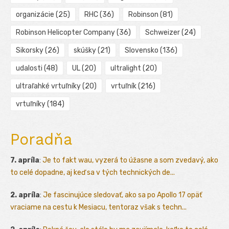
organizácie
(25)
RHC
(36)
Robinson
(81)
Robinson Helicopter Company
(36)
Schweizer
(24)
Sikorsky
(26)
skúšky
(21)
Slovensko
(136)
udalosti
(48)
UL
(20)
ultralight
(20)
ultraľahké vrtuľníky
(20)
vrtuľník
(216)
vrtuľníky
(184)
Poradňa
7. apríla
:
Je to fakt wau, vyzerá to úžasne a som zvedavý, ako
to celé dopadne, aj keď sa v tých technických de...
2. apríla
:
Je fascinujúce sledovať, ako sa po Apollo 17 opäť
vraciame na cestu k Mesiacu, tentoraz však s techn...