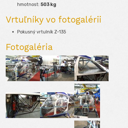
hmotnost:
503 kg
Vrtuľníky vo fotogalérii
Pokusný vrtulník Z-135
Fotogaléria