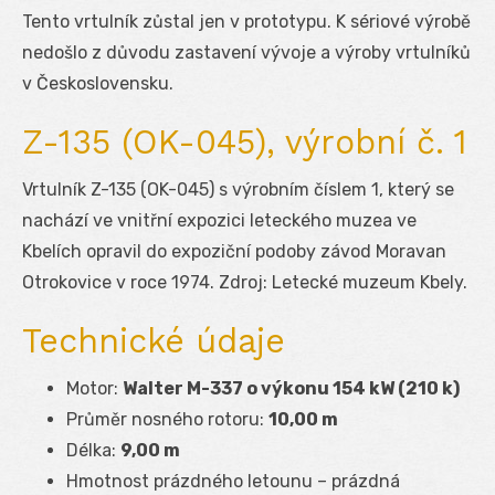
Tento vrtulník zůstal jen v prototypu. K sériové výrobě
nedošlo z důvodu zastavení vývoje a výroby vrtulníků
v Československu.
Z-135 (OK-045), výrobní č. 1
Vrtulník Z-135 (OK-045) s výrobním číslem 1, který se
nachází ve vnitřní expozici leteckého muzea ve
Kbelích opravil do expoziční podoby závod Moravan
Otrokovice v roce 1974. Zdroj: Letecké muzeum Kbely.
Technické údaje
Motor:
Walter M-337 o výkonu 154 kW (210 k)
Průměr nosného rotoru:
10,00 m
Délka:
9,00 m
Hmotnost prázdného letounu – prázdná