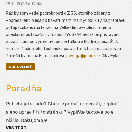
18. 8. 2008 o 14:45
Rád by som vedel podrobnosti o Z 35, ktorého zábery z
Popradského plesa po havárii mám. Mal byť použitý na prepravu
potápačského materiálu na Veľké Hincove pleso pri jeho
prieskumr potápačmi v rokoch 1963-64 avšak pri pristávaní
zavadil zadnou vyrovnávacou vrtuľkou o hladinu plesa. Žiaľ,
nemám žiadne jeho technické paratetre, ktoré ma zaujímajú.
Potešili by ma na E-mail adrese
pcvega@pobox.sk
Díky Fyko
ODPOVEDAŤ
Poradňa
Potrebujete radu? Chcete pridať komentár, doplniť
alebo upraviť túto stránku? Vyplňte textové pole
nižšie. Ďakujeme ♥
VÁŠ TEXT