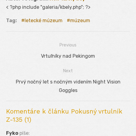
< ?php include "galeria/kbely.php"; ?>
Tag:
letecké múzeum
múzeum
Previous
Navigácia
Previous
Vrtuľníky nad Pekingom
v
post:
Next
článku
Next
Prvý nočný let s nočným videním Night Vision
post:
Goggles
Komentáre k článku Pokusný vrtulník
Z-135 (1)
Fyko
píše: