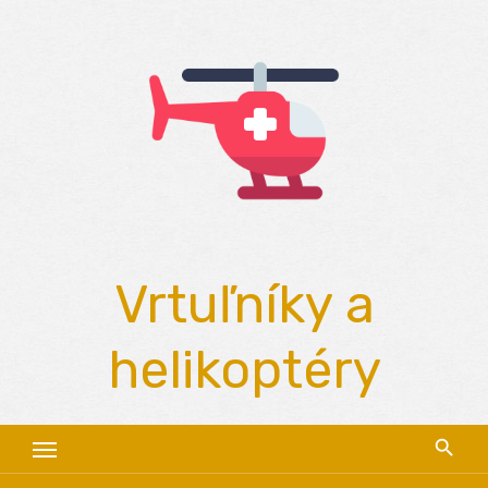
Skip
to
content
Vrtuľníky a
helikoptéry