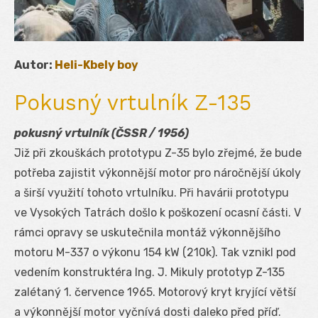
Autor:
Heli-Kbely boy
Pokusný vrtulník Z-135
pokusný vrtulník (ČSSR / 1956)
Již při zkouškách prototypu Z-35 bylo zřejmé, že bude
potřeba zajistit výkonnější motor pro náročnější úkoly
a širší využití tohoto vrtulníku. Při havárii prototypu
ve Vysokých Tatrách došlo k poškození ocasní části. V
rámci opravy se uskutečnila montáž výkonnějšího
motoru M-337 o výkonu 154 kW (210k). Tak vznikl pod
vedením konstruktéra Ing. J. Mikuly prototyp Z-135
zalétaný 1. července 1965. Motorový kryt kryjící větší
a výkonnější motor vyčnívá dosti daleko před příď.