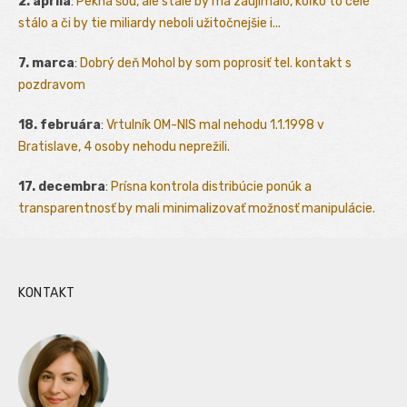
2. apríla
:
Pekná šou, ale stále by ma zaujímalo, koľko to celé
stálo a či by tie miliardy neboli užitočnejšie i...
7. marca
:
Dobrý deň Mohol by som poprosiť tel. kontakt s
pozdravom
18. februára
:
Vrtulník OM-NIS mal nehodu 1.1.1998 v
Bratislave, 4 osoby nehodu neprežili.
17. decembra
:
Prísna kontrola distribúcie ponúk a
transparentnosť by mali minimalizovať možnosť manipulácie.
KONTAKT