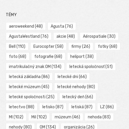
TÉMY
aeroweekend
(48)
Agusta
(76)
AgustaWestland
(76)
akcie
(48)
Aérospatiale
(30)
Bell
(110)
Eurocopter
(58)
firmy
(26)
fotky
(68)
foto
(68)
fotografie
(68)
heliport
(38)
imatrikulačný znak OM
(134)
letecká spoločnosť
(51)
letecká základňa
(86)
letecké dni
(66)
letecké múzeum
(45)
letecké nehody
(80)
letecké spoločnosti
(25)
letecký deň
(66)
letectvo
(88)
letisko
(87)
letiská
(87)
LZ
(86)
MI
(102)
Mil
(102)
múzeum
(46)
nehoda
(83)
nehody
(80)
OM
(134)
organizácia
(26)