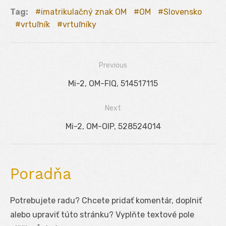
Tag:
imatrikulačný znak OM
OM
Slovensko
vrtuľník
vrtuľníky
Previous
Navigácia
Previous
Mi-2, OM-FIQ, 514517115
v
post:
Next
článku
Next
Mi-2, OM-OIP, 528524014
post:
Poradňa
Potrebujete radu? Chcete pridať komentár, doplniť
alebo upraviť túto stránku? Vyplňte textové pole