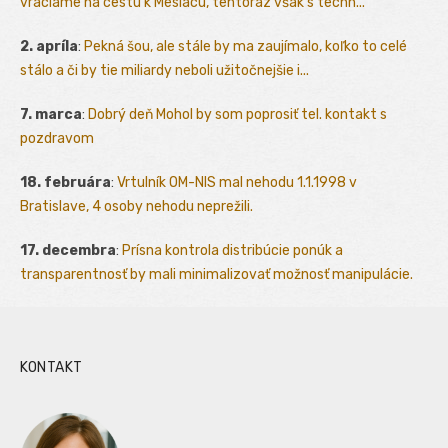
vraciame na cestu k Mesiacu, tentoraz však s techn...
2. apríla
:
Pekná šou, ale stále by ma zaujímalo, koľko to celé
stálo a či by tie miliardy neboli užitočnejšie i...
7. marca
:
Dobrý deň Mohol by som poprosiť tel. kontakt s
pozdravom
18. februára
:
Vrtulník OM-NIS mal nehodu 1.1.1998 v
Bratislave, 4 osoby nehodu neprežili.
17. decembra
:
Prísna kontrola distribúcie ponúk a
transparentnosť by mali minimalizovať možnosť manipulácie.
KONTAKT