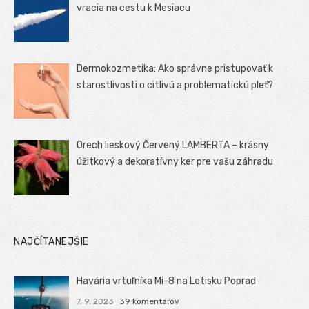
vracia na cestu k Mesiacu
Dermokozmetika: Ako správne pristupovať k
starostlivosti o citlivú a problematickú pleť?
Orech lieskový Červený LAMBERTA – krásny
úžitkový a dekoratívny ker pre vašu záhradu
NAJČÍTANEJŠIE
Havária vrtuľníka Mi-8 na Letisku Poprad
7. 9. 2023
39 komentárov