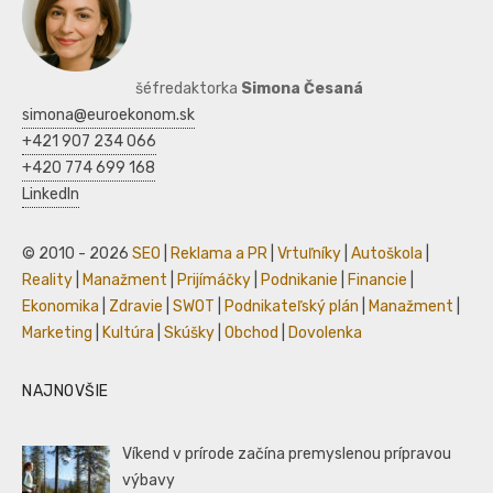
šéfredaktorka
Simona Česaná
simona@euroekonom.sk
+421 907 234 066
+420 774 699 168
LinkedIn
© 2010 - 2026
SEO
|
Reklama a PR
|
Vrtuľníky
|
Autoškola
|
Reality
|
Manažment
|
Prijímáčky
|
Podnikanie
|
Financie
|
Ekonomika
|
Zdravie
|
SWOT
|
Podnikateľský plán
|
Manažment
|
Marketing
|
Kultúra
|
Skúšky
|
Obchod
|
Dovolenka
NAJNOVŠIE
Víkend v prírode začína premyslenou prípravou
výbavy