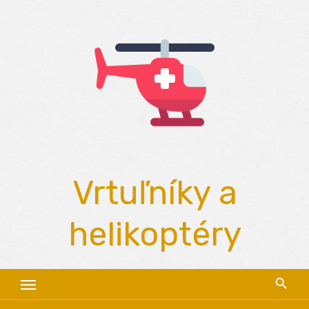
Skip
to
content
Vrtuľníky a
helikoptéry