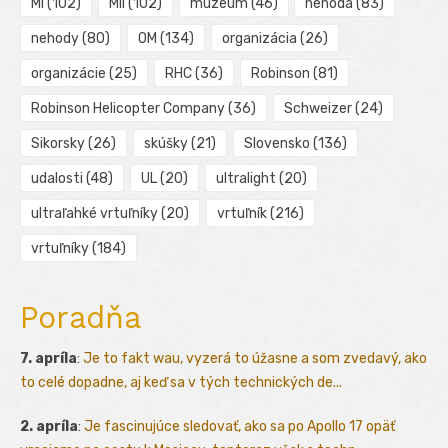
MI
(102)
Mil
(102)
múzeum
(46)
nehoda
(83)
nehody
(80)
OM
(134)
organizácia
(26)
organizácie
(25)
RHC
(36)
Robinson
(81)
Robinson Helicopter Company
(36)
Schweizer
(24)
Sikorsky
(26)
skúšky
(21)
Slovensko
(136)
udalosti
(48)
UL
(20)
ultralight
(20)
ultraľahké vrtuľníky
(20)
vrtuľník
(216)
vrtuľníky
(184)
Poradňa
7. apríla
:
Je to fakt wau, vyzerá to úžasne a som zvedavý, ako
to celé dopadne, aj keď sa v tých technických de...
2. apríla
:
Je fascinujúce sledovať, ako sa po Apollo 17 opäť