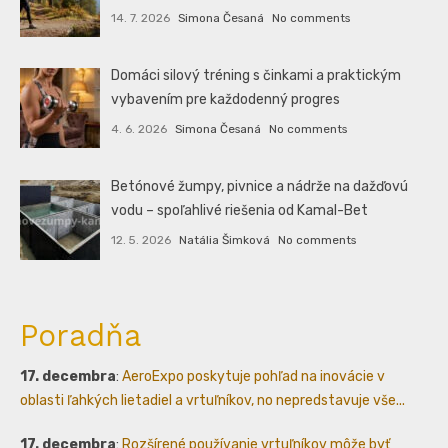
14. 7. 2026
Simona Česaná
No comments
Domáci silový tréning s činkami a praktickým
vybavením pre každodenný progres
4. 6. 2026
Simona Česaná
No comments
Betónové žumpy, pivnice a nádrže na dažďovú
vodu – spoľahlivé riešenia od Kamal-Bet
12. 5. 2026
Natália Šimková
No comments
Poradňa
17. decembra
:
AeroExpo poskytuje pohľad na inovácie v
oblasti ľahkých lietadiel a vrtuľníkov, no nepredstavuje vše...
17. decembra
:
Rozšírené používanie vrtuľníkov môže byť