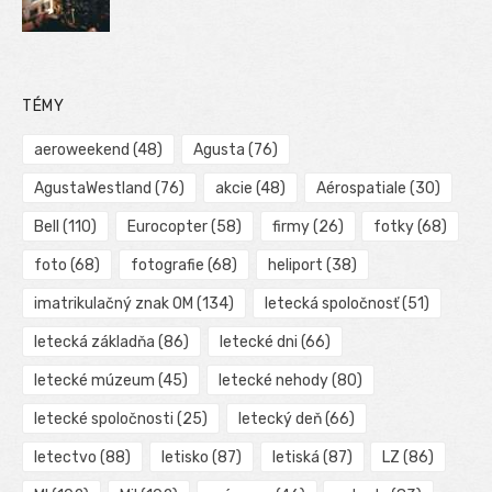
TÉMY
aeroweekend
(48)
Agusta
(76)
AgustaWestland
(76)
akcie
(48)
Aérospatiale
(30)
Bell
(110)
Eurocopter
(58)
firmy
(26)
fotky
(68)
foto
(68)
fotografie
(68)
heliport
(38)
imatrikulačný znak OM
(134)
letecká spoločnosť
(51)
letecká základňa
(86)
letecké dni
(66)
letecké múzeum
(45)
letecké nehody
(80)
letecké spoločnosti
(25)
letecký deň
(66)
letectvo
(88)
letisko
(87)
letiská
(87)
LZ
(86)