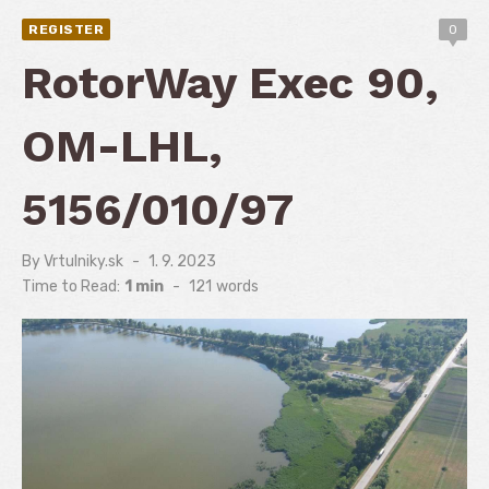
REGISTER
0
RotorWay Exec 90,
OM-LHL,
5156/010/97
By
Vrtulniky.sk
Posted
1. 9. 2023
on
Time to Read:
1 min
-
121
words