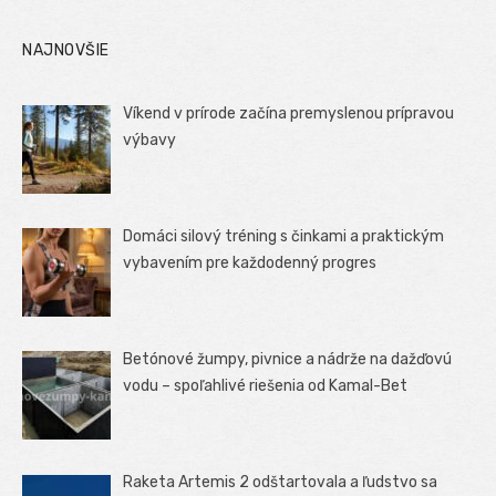
NAJNOVŠIE
Víkend v prírode začína premyslenou prípravou
výbavy
Domáci silový tréning s činkami a praktickým
vybavením pre každodenný progres
Betónové žumpy, pivnice a nádrže na dažďovú
vodu – spoľahlivé riešenia od Kamal-Bet
Raketa Artemis 2 odštartovala a ľudstvo sa