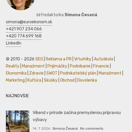
šéfredaktorka
Simona Česaná
simona@euroekonom.sk
+421 907 234 066
+420 774 699 168
LinkedIn
© 2010 - 2026
SEO
|
Reklama a PR
|
Vrtuľníky
|
Autoškola
|
Reality
|
Manažment
|
Prijímáčky
|
Podnikanie
|
Financie
|
Ekonomika
|
Zdravie
|
SWOT
|
Podnikateľský plán
|
Manažment
|
Marketing
|
Kultúra
|
Skúšky
|
Obchod
|
Dovolenka
NAJNOVŠIE
Víkend v prírode začína premyslenou prípravou
výbavy
14. 7. 2026
Simona Česaná
No comments