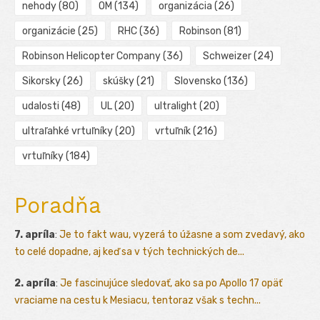
nehody
(80)
OM
(134)
organizácia
(26)
organizácie
(25)
RHC
(36)
Robinson
(81)
Robinson Helicopter Company
(36)
Schweizer
(24)
Sikorsky
(26)
skúšky
(21)
Slovensko
(136)
udalosti
(48)
UL
(20)
ultralight
(20)
ultraľahké vrtuľníky
(20)
vrtuľník
(216)
vrtuľníky
(184)
Poradňa
7. apríla
:
Je to fakt wau, vyzerá to úžasne a som zvedavý, ako
to celé dopadne, aj keď sa v tých technických de...
2. apríla
:
Je fascinujúce sledovať, ako sa po Apollo 17 opäť
vraciame na cestu k Mesiacu, tentoraz však s techn...