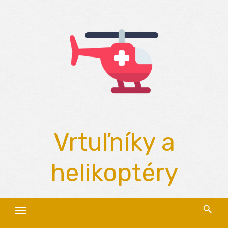
Skip
to
content
Vrtuľníky a
helikoptéry