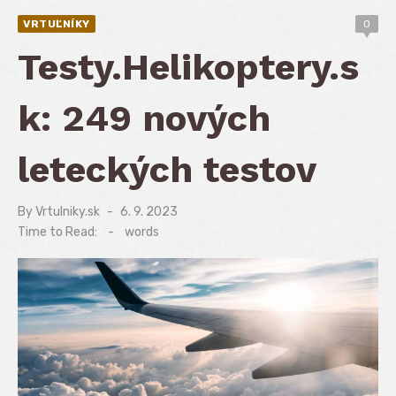
VRTUĽNÍKY
0
Testy.Helikoptery.s
k: 249 nových
leteckých testov
By
Vrtulniky.sk
Posted
6. 9. 2023
on
Time to Read:
-
words