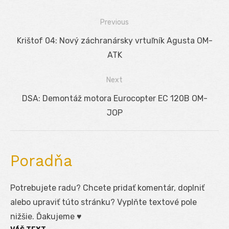
Previous
Navigácia
Previous
Krištof 04: Nový záchranársky vrtuľník Agusta OM-
v
post:
ATK
článku
Next
Next
DSA: Demontáž motora Eurocopter EC 120B OM-
post:
JOP
Poradňa
Potrebujete radu? Chcete pridať komentár, doplniť
alebo upraviť túto stránku? Vyplňte textové pole
nižšie. Ďakujeme ♥