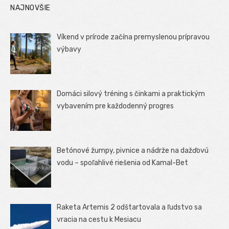
NAJNOVŠIE
Víkend v prírode začína premyslenou prípravou
výbavy
Domáci silový tréning s činkami a praktickým
vybavením pre každodenný progres
Betónové žumpy, pivnice a nádrže na dažďovú
vodu – spoľahlivé riešenia od Kamal-Bet
Raketa Artemis 2 odštartovala a ľudstvo sa
vracia na cestu k Mesiacu