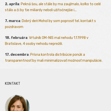
2. apríla
:
Pekná šou, ale stále by ma zaujímalo, koľko to celé
stálo a či by tie miliardy neboli užitočnejšie i...
7. marca
:
Dobrý deň Mohol by som poprosiť tel. kontakt s
pozdravom
18. februára
:
Vrtulník OM-NIS mal nehodu 1.1.1998 v
Bratislave, 4 osoby nehodu neprežili.
17. decembra
:
Prísna kontrola distribúcie ponúk a
transparentnosť by mali minimalizovať možnosť manipulácie.
KONTAKT