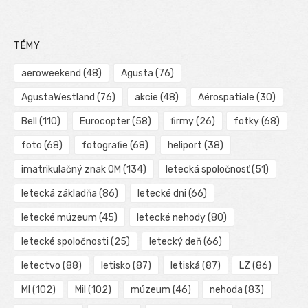
TÉMY
aeroweekend
(48)
Agusta
(76)
AgustaWestland
(76)
akcie
(48)
Aérospatiale
(30)
Bell
(110)
Eurocopter
(58)
firmy
(26)
fotky
(68)
foto
(68)
fotografie
(68)
heliport
(38)
imatrikulačný znak OM
(134)
letecká spoločnosť
(51)
letecká základňa
(86)
letecké dni
(66)
letecké múzeum
(45)
letecké nehody
(80)
letecké spoločnosti
(25)
letecký deň
(66)
letectvo
(88)
letisko
(87)
letiská
(87)
LZ
(86)
MI
(102)
Mil
(102)
múzeum
(46)
nehoda
(83)