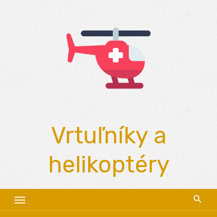
Skip
to
content
Vrtuľníky a
helikoptéry