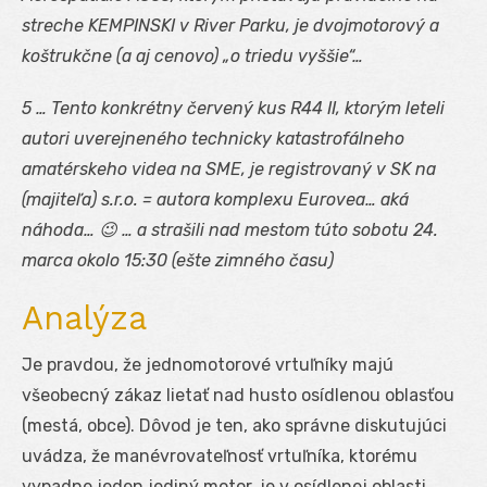
streche KEMPINSKI v River Parku, je dvojmotorový a
koštrukčne (a aj cenovo) „o triedu vyššie“…
5 … Tento konkrétny červený kus R44 II, ktorým leteli
autori uverejneného technicky katastrofálneho
amatérskeho videa na SME, je registrovaný v SK na
(majiteľa) s.r.o. = autora komplexu Eurovea… aká
náhoda… 😉 … a strašili nad mestom túto sobotu 24.
marca okolo 15:30 (ešte zimného času)
Analýza
Je pravdou, že jednomotorové vrtuľníky majú
všeobecný zákaz lietať nad husto osídlenou oblasťou
(mestá, obce). Dôvod je ten, ako správne diskutujúci
uvádza, že manévrovateľnosť vrtuľníka, ktorému
vypadne jeden jediný motor, je v osídlenej oblasti