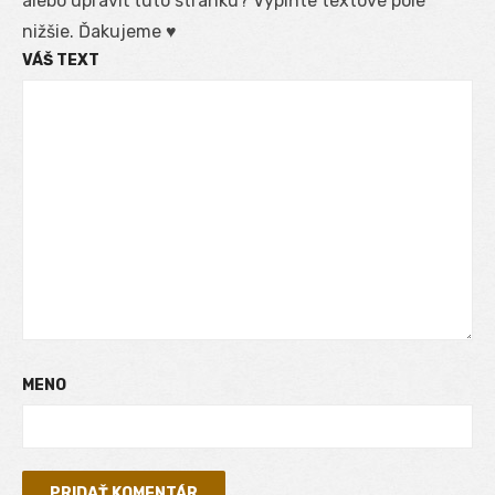
alebo upraviť túto stránku? Vyplňte textové pole
nižšie. Ďakujeme ♥
VÁŠ TEXT
MENO