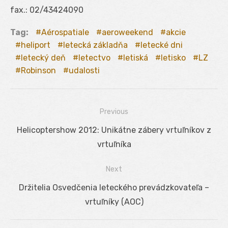
fax.: 02/43424090
Tag:
Aérospatiale
aeroweekend
akcie
heliport
letecká základňa
letecké dni
letecký deň
letectvo
letiská
letisko
LZ
Robinson
udalosti
Previous
Navigácia
Previous
Helicoptershow 2012: Unikátne zábery vrtuľníkov z
v
post:
vrtuľníka
článku
Next
Next
Držitelia Osvedčenia leteckého prevádzkovateľa –
post:
vrtuľníky (AOC)