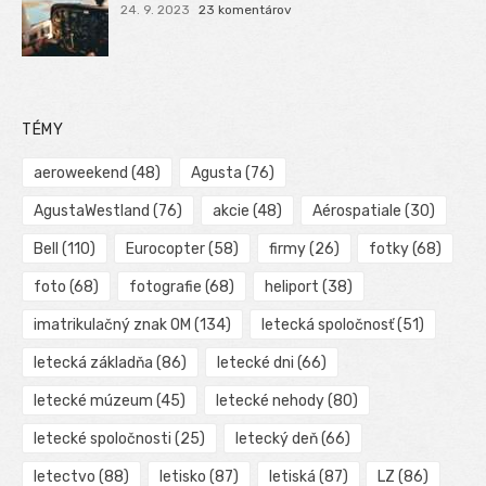
24. 9. 2023
23 komentárov
TÉMY
aeroweekend
(48)
Agusta
(76)
AgustaWestland
(76)
akcie
(48)
Aérospatiale
(30)
Bell
(110)
Eurocopter
(58)
firmy
(26)
fotky
(68)
foto
(68)
fotografie
(68)
heliport
(38)
imatrikulačný znak OM
(134)
letecká spoločnosť
(51)
letecká základňa
(86)
letecké dni
(66)
letecké múzeum
(45)
letecké nehody
(80)
letecké spoločnosti
(25)
letecký deň
(66)
letectvo
(88)
letisko
(87)
letiská
(87)
LZ
(86)