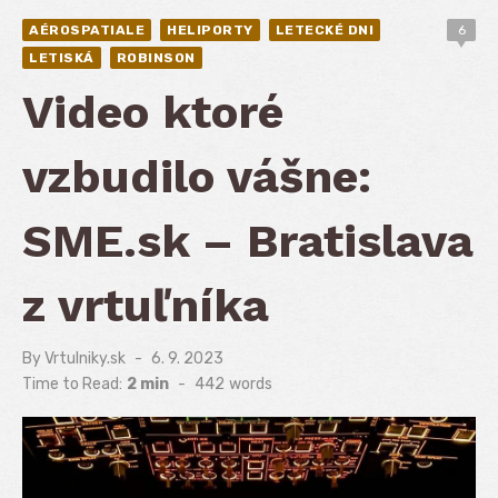
AÉROSPATIALE
HELIPORTY
LETECKÉ DNI
6
LETISKÁ
ROBINSON
Video ktoré
vzbudilo vášne:
SME.sk – Bratislava
z vrtuľníka
By
Vrtulniky.sk
Posted
6. 9. 2023
on
Time to Read:
2 min
-
442
words