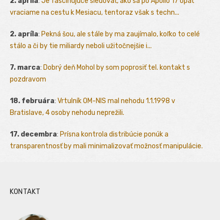
2. apríla
:
Je fascinujúce sledovať, ako sa po Apollo 17 opäť
vraciame na cestu k Mesiacu, tentoraz však s techn...
2. apríla
:
Pekná šou, ale stále by ma zaujímalo, koľko to celé
stálo a či by tie miliardy neboli užitočnejšie i...
7. marca
:
Dobrý deň Mohol by som poprosiť tel. kontakt s
pozdravom
18. februára
:
Vrtulník OM-NIS mal nehodu 1.1.1998 v
Bratislave, 4 osoby nehodu neprežili.
17. decembra
:
Prísna kontrola distribúcie ponúk a
transparentnosť by mali minimalizovať možnosť manipulácie.
KONTAKT