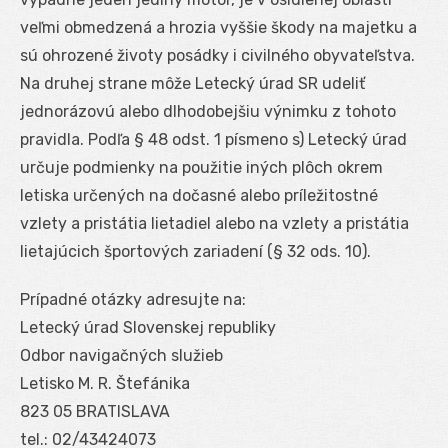
veľmi obmedzená a hrozia vyššie škody na majetku a
sú ohrozené životy posádky i civilného obyvateľstva.
Na druhej strane môže Letecký úrad SR udeliť
jednorázovú alebo dlhodobejšiu výnimku z tohoto
pravidla. Podľa § 48 odst. 1 písmeno s) Letecký úrad
určuje podmienky na použitie iných plôch okrem
letiska určených na dočasné alebo príležitostné
vzlety a pristátia lietadiel alebo na vzlety a pristátia
lietajúcich športových zariadení (§ 32 ods. 10).
Prípadné otázky adresujte na:
Letecký úrad Slovenskej republiky
Odbor navigačných služieb
Letisko M. R. Štefánika
823 05 BRATISLAVA
tel.: 02/43424073