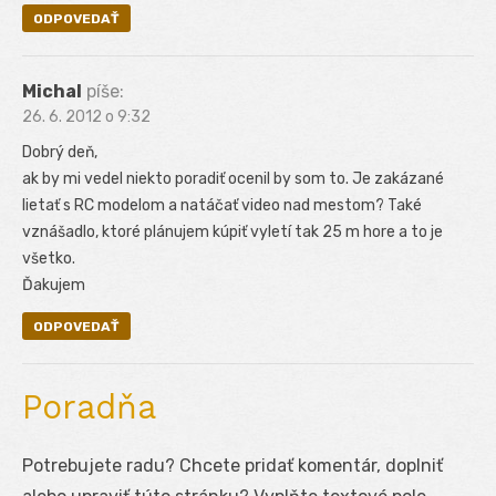
ODPOVEDAŤ
Michal
píše:
26. 6. 2012 o 9:32
Dobrý deň,
ak by mi vedel niekto poradiť ocenil by som to. Je zakázané
lietať s RC modelom a natáčať video nad mestom? Také
vznášadlo, ktoré plánujem kúpiť vyletí tak 25 m hore a to je
všetko.
Ďakujem
ODPOVEDAŤ
Poradňa
Potrebujete radu? Chcete pridať komentár, doplniť