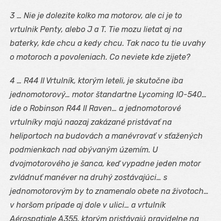
3 … Nie je dolezite kolko ma motorov, ale ci je to
vrtulnik Penty, alebo J a T. Tie mozu lietat aj na
baterky, kde chcu a kedy chcu. Tak naco tu tie uvahy
o motoroch a povoleniach. Co neviete kde zijete?
4 … R44 II Vrtulník, ktorým leteli, je skutočne iba
jednomotorový… motor štandartne Lycoming IO-540…
ide o Robinson R44 II Raven… a jednomotorové
vrtulníky majú naozaj zakázané pristávať na
heliportoch na budovách a manévrovať v sťažených
podmienkach nad obývaným územím. U
dvojmotorového je šanca, keď vypadne jeden motor
zvládnuť manéver na druhý zostávajúci… s
jednomotorovým by to znamenalo obete na životoch…
v horšom prípade aj dole v ulici… a vrtulník
Aérospatiale A355, ktorým pristávajú pravidelne na