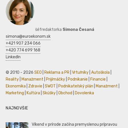
šéfredaktorka
Simona Česaná
simona@euroekonom.sk
+421 907 234 066
+420 774 699 168
LinkedIn
© 2010 - 2026
SEO
|
Reklama a PR
|
Vrtuľníky
|
Autoškola
|
Reality
|
Manažment
|
Prijímáčky
|
Podnikanie
|
Financie
|
Ekonomika
|
Zdravie
|
SWOT
|
Podnikateľský plán
|
Manažment
|
Marketing
|
Kultúra
|
Skúšky
|
Obchod
|
Dovolenka
NAJNOVŠIE
Víkend v prírode začína premyslenou prípravou