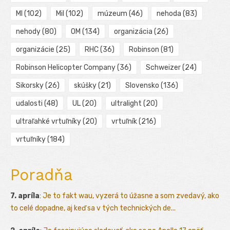
MI
(102)
Mil
(102)
múzeum
(46)
nehoda
(83)
nehody
(80)
OM
(134)
organizácia
(26)
organizácie
(25)
RHC
(36)
Robinson
(81)
Robinson Helicopter Company
(36)
Schweizer
(24)
Sikorsky
(26)
skúšky
(21)
Slovensko
(136)
udalosti
(48)
UL
(20)
ultralight
(20)
ultraľahké vrtuľníky
(20)
vrtuľník
(216)
vrtuľníky
(184)
Poradňa
7. apríla
:
Je to fakt wau, vyzerá to úžasne a som zvedavý, ako
to celé dopadne, aj keď sa v tých technických de...