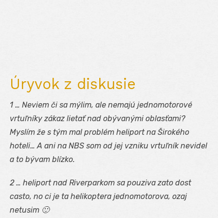
Úryvok z diskusie
1 … Neviem či sa mýlim, ale nemajú jednomotorové
vrtuľníky zákaz lietať nad obývanými oblasťami?
Myslím že s tým mal problém heliport na Širokého
hoteli… A ani na NBS som od jej vzniku vrtuľník nevidel
a to bývam blízko.
2 … heliport nad Riverparkom sa pouziva zato dost
casto, no ci je ta helikoptera jednomotorova, ozaj
netusim 🙂