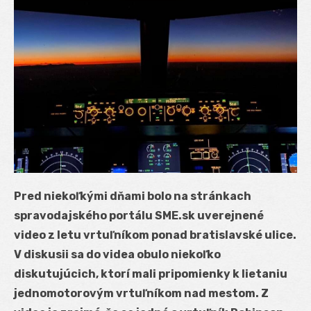
Pred niekoľkými dňami bolo na stránkach
spravodajského portálu SME.sk uverejnené
video z letu vrtuľníkom ponad bratislavské ulice.
V diskusii sa do videa obulo niekoľko
diskutujúcich, ktorí mali pripomienky k lietaniu
jednomotorovým vrtuľníkom nad mestom. Z