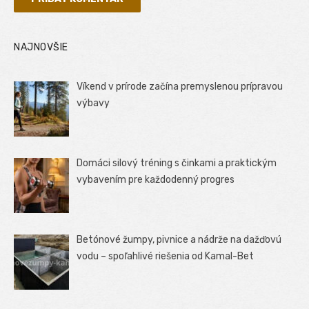
NAJNOVŠIE
Víkend v prírode začína premyslenou prípravou
výbavy
Domáci silový tréning s činkami a praktickým
vybavením pre každodenný progres
Betónové žumpy, pivnice a nádrže na dažďovú
vodu – spoľahlivé riešenia od Kamal-Bet