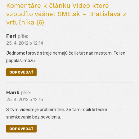
Komentáre k článku Video ktoré
vzbudilo vášne: SME.sk – Bratislava z
vrtuľníka (6)
Feri
píše:
25. 4. 2012 o 12:14
Jednomotorové stroje nemajú čo lietať nad mestom. To len
papaláši môžu.
ODPOVEDAŤ
Hank
píše:
25. 4. 2012 o 12:15
S tym videom je problem ten, ze tam robili letecke
snimkovanie bez povolenia.
ODPOVEDAŤ