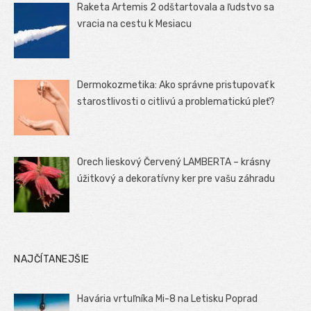
Raketa Artemis 2 odštartovala a ľudstvo sa
vracia na cestu k Mesiacu
Dermokozmetika: Ako správne pristupovať k
starostlivosti o citlivú a problematickú pleť?
Orech lieskový Červený LAMBERTA – krásny
úžitkový a dekoratívny ker pre vašu záhradu
NAJČÍTANEJŠIE
Havária vrtuľníka Mi-8 na Letisku Poprad