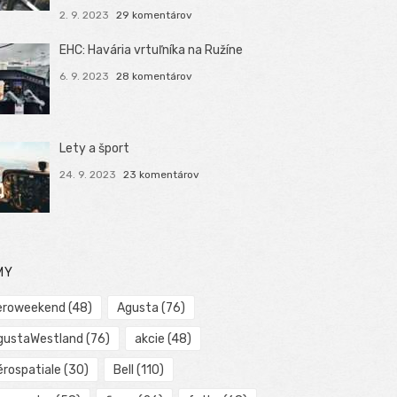
2. 9. 2023
29 komentárov
EHC: Havária vrtuľníka na Ružíne
6. 9. 2023
28 komentárov
Lety a šport
24. 9. 2023
23 komentárov
MY
eroweekend
(48)
Agusta
(76)
gustaWestland
(76)
akcie
(48)
érospatiale
(30)
Bell
(110)