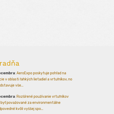
radňa
decembra
:
AeroExpo poskytuje pohľad na
ie v oblasti ľahkých lietadiel a vrtuľníkov, no
dstavuje vše...
decembra
:
Rozšírené používanie vrtuľníkov
byť považované za environmentálne
povedné kvôli vyššej spo...