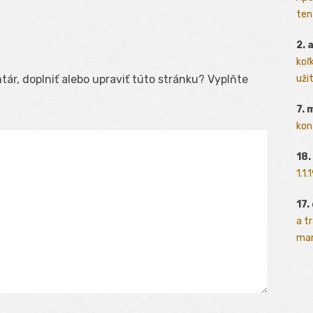
ten
2. 
koľk
užit
ár, doplniť alebo upraviť túto stránku? Vyplňte
7. 
kon
18.
1.1
17.
a t
man