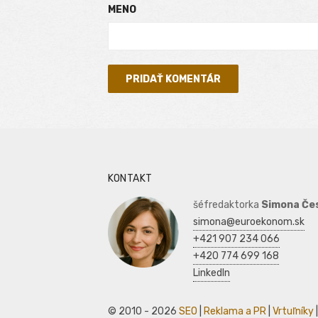
MENO
KONTAKT
šéfredaktorka
Simona Če
simona@euroekonom.sk
+421 907 234 066
+420 774 699 168
LinkedIn
© 2010 - 2026
SEO
|
Reklama a PR
|
Vrtuľníky
|