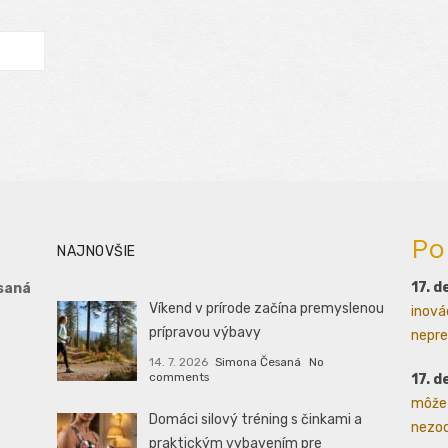
Po
NAJNOVŠIE
17. 
saná
Víkend v prírode začína premyslenou
inovác
prípravou výbavy
nepre
14. 7. 2026
Simona Česaná
No
comments
17. 
môže 
Domáci silový tréning s činkami a
nezod
praktickým vybavením pre