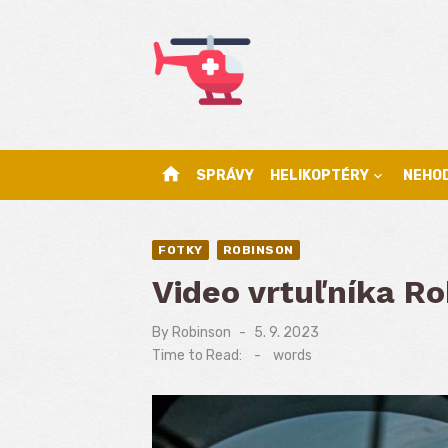
Skip
to
content
home
SPRÁVY
HELIKOPTÉRY
NEHO
FOTKY
ROBINSON
Video vrtuľníka R
By
Robinson
Posted
5. 9. 2023
on
Time to Read:
-
words