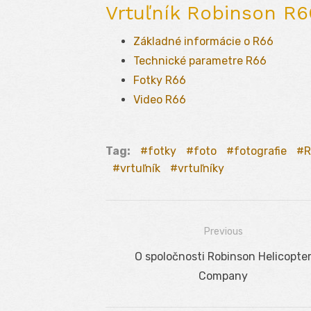
Vrtuľník Robinson R6
Základné informácie o R66
Technické parametre R66
Fotky R66
Video R66
Tag:
fotky
foto
fotografie
vrtuľník
vrtuľníky
Previous
Navigácia
Previous
O spoločnosti Robinson Helicopte
v
post:
Company
článku