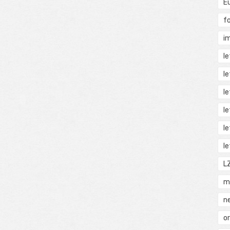
E
f
i
l
l
l
l
l
l
L
m
n
o