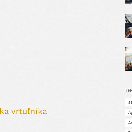
TÉ
a
a vrtuľníka
A
A