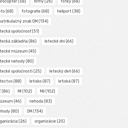
urocopter
(58)
firmy
(26)
fotky
(68)
oto
(68)
fotografie
(68)
heliport
(38)
matrikulačný znak OM
(134)
etecká spoločnosť
(51)
etecká základňa
(86)
letecké dni
(66)
etecké múzeum
(45)
etecké nehody
(80)
etecké spoločnosti
(25)
letecký deň
(66)
etectvo
(88)
letisko
(87)
letiská
(87)
Z
(86)
MI
(102)
Mil
(102)
úzeum
(46)
nehoda
(83)
ehody
(80)
OM
(134)
rganizácia
(26)
organizácie
(25)