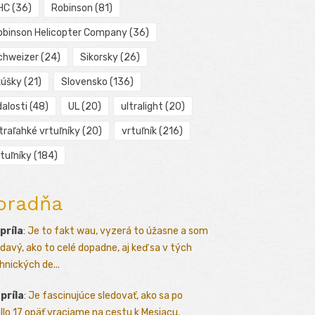
HC
(36)
Robinson
(81)
obinson Helicopter Company
(36)
chweizer
(24)
Sikorsky
(26)
kúšky
(21)
Slovensko
(136)
alosti
(48)
UL
(20)
ultralight
(20)
traľahké vrtuľníky
(20)
vrtuľník
(216)
tuľníky
(184)
oradňa
apríla
:
Je to fakt wau, vyzerá to úžasne a som
davý, ako to celé dopadne, aj keď sa v tých
hnických de...
apríla
:
Je fascinujúce sledovať, ako sa po
llo 17 opäť vraciame na cestu k Mesiacu,