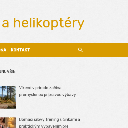
 a helikoptéry
DŇA
KONTAKT
JNOVŠIE
Víkend v prírode začína
premyslenou prípravou výbavy
Domáci silový tréning s činkami a
praktickým vybavením pre