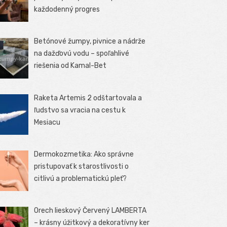
každodenný progres
Betónové žumpy, pivnice a nádrže
na dažďovú vodu – spoľahlivé
riešenia od Kamal-Bet
Raketa Artemis 2 odštartovala a
ľudstvo sa vracia na cestu k
Mesiacu
Dermokozmetika: Ako správne
pristupovať k starostlivosti o
citlivú a problematickú pleť?
Orech lieskový Červený LAMBERTA
– krásny úžitkový a dekoratívny ker