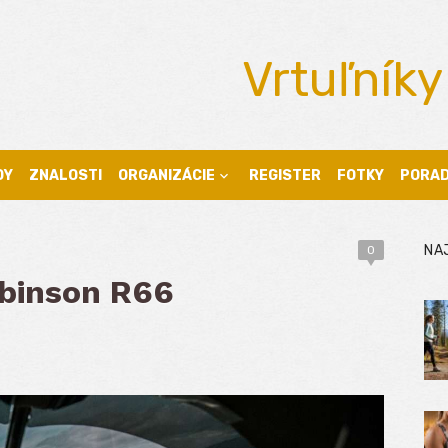
Vrtuľníky
DY
ZNALOSTI
ORGANIZÁCIE
REGISTER
FOTKY
PORA
NA
0
obinson R66