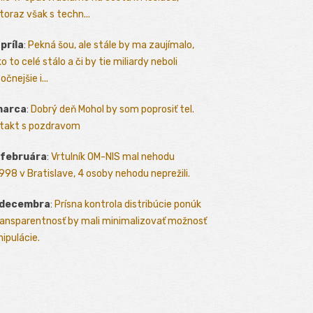
toraz však s techn...
apríla
:
Pekná šou, ale stále by ma zaujímalo,
o to celé stálo a či by tie miliardy neboli
očnejšie i...
marca
:
Dobrý deň Mohol by som poprosiť tel.
takt s pozdravom
 februára
:
Vrtulník OM-NIS mal nehodu
.1998 v Bratislave, 4 osoby nehodu neprežili.
 decembra
:
Prísna kontrola distribúcie ponúk
ransparentnosť by mali minimalizovať možnosť
ipulácie.