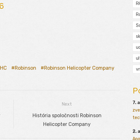
6
R
R
S
s
ud
ul
RHC
Robinson
Robinson Helicopter Company
vr
P
7. 
Next
zve
r
Next
História spoločnosti Robinson
tec
post:
Helicopter Company
2. 
Apo