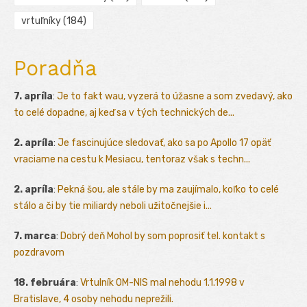
vrtuľníky
(184)
Poradňa
7. apríla
:
Je to fakt wau, vyzerá to úžasne a som zvedavý, ako
to celé dopadne, aj keď sa v tých technických de...
2. apríla
:
Je fascinujúce sledovať, ako sa po Apollo 17 opäť
vraciame na cestu k Mesiacu, tentoraz však s techn...
2. apríla
:
Pekná šou, ale stále by ma zaujímalo, koľko to celé
stálo a či by tie miliardy neboli užitočnejšie i...
7. marca
:
Dobrý deň Mohol by som poprosiť tel. kontakt s
pozdravom
18. februára
:
Vrtulník OM-NIS mal nehodu 1.1.1998 v
Bratislave, 4 osoby nehodu neprežili.