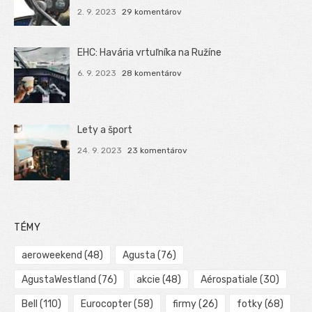
2. 9. 2023
29 komentárov
EHC: Havária vrtuľníka na Ružíne
6. 9. 2023
28 komentárov
Lety a šport
24. 9. 2023
23 komentárov
TÉMY
aeroweekend
(48)
Agusta
(76)
AgustaWestland
(76)
akcie
(48)
Aérospatiale
(30)
Bell
(110)
Eurocopter
(58)
firmy
(26)
fotky
(68)