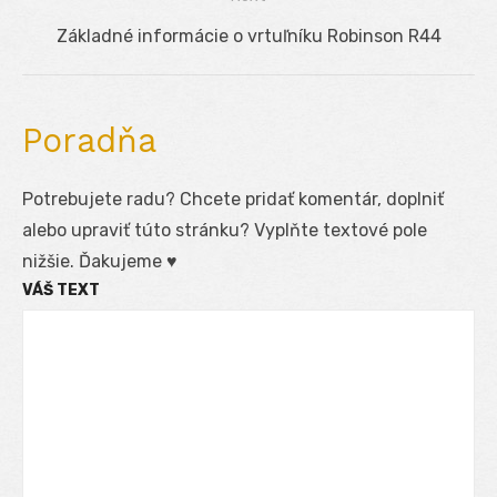
článku
Next
Základné informácie o vrtuľníku Robinson R44
post:
Poradňa
Potrebujete radu? Chcete pridať komentár, doplniť
alebo upraviť túto stránku? Vyplňte textové pole
nižšie. Ďakujeme ♥
VÁŠ TEXT