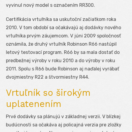
vyvinul nový model s označením RR300.
Certifikácia vrtuľníka sa uskutoční začiatkom roka
2010. V tom období sa očakávajú aj dodávky nového
vrtuľníka prvým záujemcom. V júni 2009 spoločnosť
oznámila, že druhý vrtuľník Robinson R66 nastúpil
letový testovací program. R66 by sa mala dostať do
predbežnej výroby v roku 2010 a do výroby v roku
2011. Spolu s R66 bude Robinson aj naďalej vyrábať
dvojmiestny R22 a štvormiestny R44.
Vrtuľník so širokým
uplatenením
Prvé dodávky sa plánujú v základnej verzii. V blízkej
budúcnosti sa očakáva aj policajná verzia pre zložky