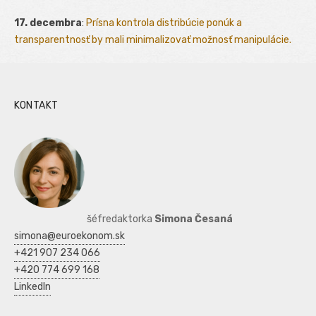
17. decembra
:
Prísna kontrola distribúcie ponúk a
transparentnosť by mali minimalizovať možnosť manipulácie.
KONTAKT
šéfredaktorka
Simona Česaná
simona@euroekonom.sk
+421 907 234 066
+420 774 699 168
LinkedIn