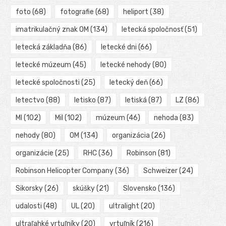
foto
(68)
fotografie
(68)
heliport
(38)
imatrikulačný znak OM
(134)
letecká spoločnosť
(51)
letecká základňa
(86)
letecké dni
(66)
letecké múzeum
(45)
letecké nehody
(80)
letecké spoločnosti
(25)
letecký deň
(66)
letectvo
(88)
letisko
(87)
letiská
(87)
LZ
(86)
MI
(102)
Mil
(102)
múzeum
(46)
nehoda
(83)
nehody
(80)
OM
(134)
organizácia
(26)
organizácie
(25)
RHC
(36)
Robinson
(81)
Robinson Helicopter Company
(36)
Schweizer
(24)
Sikorsky
(26)
skúšky
(21)
Slovensko
(136)
udalosti
(48)
UL
(20)
ultralight
(20)
ultraľahké vrtuľníky
(20)
vrtuľník
(216)