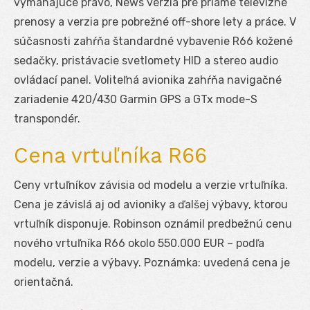
vymáhajúce právo, News verzia pre priame televízne
prenosy a verzia pre pobrežné off-shore lety a práce. V
súčasnosti zahŕňa štandardné vybavenie R66 kožené
sedačky, pristávacie svetlomety HID a stereo audio
ovládací panel. Voliteľná avionika zahŕňa navigačné
zariadenie 420/430 Garmin GPS a GTx mode-S
transpondér.
Cena vrtuľníka R66
Ceny vrtuľníkov závisia od modelu a verzie vrtuľníka.
Cena je závislá aj od avioniky a ďalšej výbavy, ktorou
vrtuľník disponuje. Robinson oznámil predbežnú cenu
nového vrtuľníka R66 okolo 550.000 EUR – podľa
modelu, verzie a výbavy. Poznámka: uvedená cena je
orientačná.