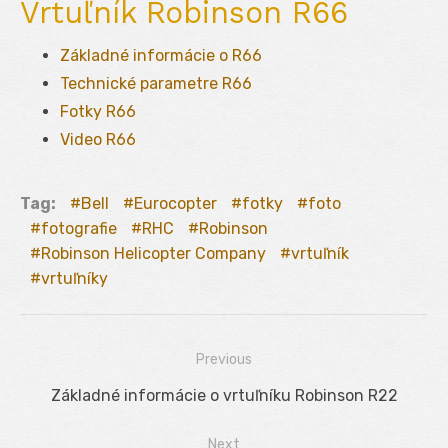
Vrtuľník Robinson R66
Základné informácie o R66
Technické parametre R66
Fotky R66
Video R66
Tag:
Bell
Eurocopter
fotky
foto
fotografie
RHC
Robinson
Robinson Helicopter Company
vrtuľník
vrtuľníky
Previous
Navigácia
Previous
Základné informácie o vrtuľníku Robinson R22
v
post:
Next