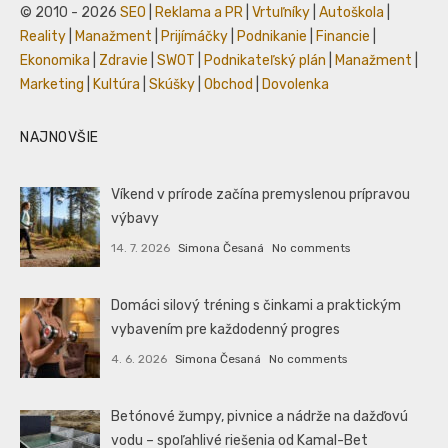
© 2010 - 2026
SEO
|
Reklama a PR
|
Vrtuľníky
|
Autoškola
|
Reality
|
Manažment
|
Prijímáčky
|
Podnikanie
|
Financie
|
Ekonomika
|
Zdravie
|
SWOT
|
Podnikateľský plán
|
Manažment
|
Marketing
|
Kultúra
|
Skúšky
|
Obchod
|
Dovolenka
NAJNOVŠIE
Víkend v prírode začína premyslenou prípravou
výbavy
14. 7. 2026
Simona Česaná
No comments
Domáci silový tréning s činkami a praktickým
vybavením pre každodenný progres
4. 6. 2026
Simona Česaná
No comments
Betónové žumpy, pivnice a nádrže na dažďovú
vodu – spoľahlivé riešenia od Kamal-Bet