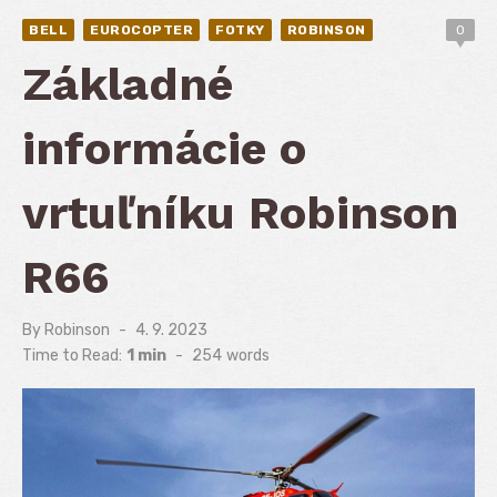
BELL
EUROCOPTER
FOTKY
ROBINSON
0
Základné
informácie o
vrtuľníku Robinson
R66
By
Robinson
Posted
4. 9. 2023
on
Time to Read:
1 min
-
254
words