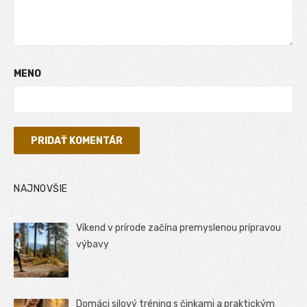
MENO
NAJNOVŠIE
Víkend v prírode začína premyslenou prípravou
výbavy
Domáci silový tréning s činkami a praktickým