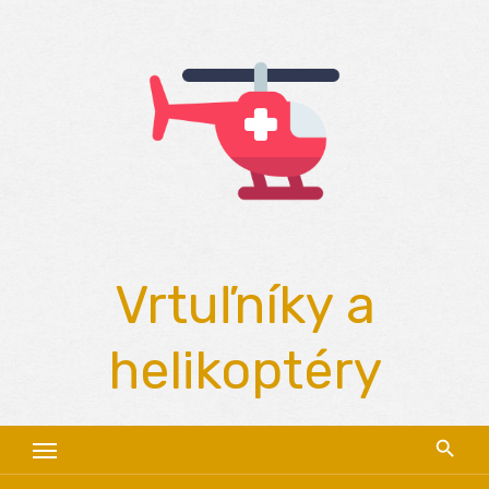
Skip
to
content
Vrtuľníky a
helikoptéry