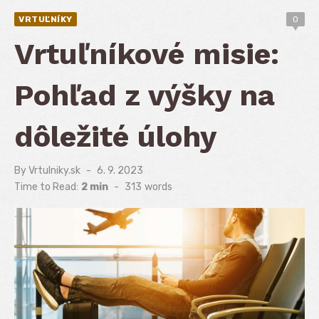
VRTUĽNÍKY
0
Vrtuľníkové misie:
Pohľad z výšky na
dôležité úlohy
By
Vrtulniky.sk
Posted
6. 9. 2023
on
Time to Read:
2 min
-
313
words