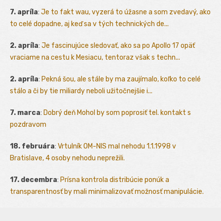
7. apríla
:
Je to fakt wau, vyzerá to úžasne a som zvedavý, ako
to celé dopadne, aj keď sa v tých technických de...
2. apríla
:
Je fascinujúce sledovať, ako sa po Apollo 17 opäť
vraciame na cestu k Mesiacu, tentoraz však s techn...
2. apríla
:
Pekná šou, ale stále by ma zaujímalo, koľko to celé
stálo a či by tie miliardy neboli užitočnejšie i...
7. marca
:
Dobrý deň Mohol by som poprosiť tel. kontakt s
pozdravom
18. februára
:
Vrtulník OM-NIS mal nehodu 1.1.1998 v
Bratislave, 4 osoby nehodu neprežili.
17. decembra
:
Prísna kontrola distribúcie ponúk a
transparentnosť by mali minimalizovať možnosť manipulácie.