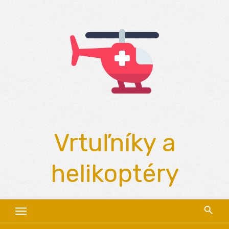
Skip
to
content
Vrtuľníky a
helikoptéry