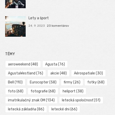
Lety a šport
24. 9. 2023
23 komentárov
TÉMY
aeroweekend
(48)
Agusta
(76)
AgustaWestland
(76)
akcie
(48)
Aérospatiale
(30)
Bell
(110)
Eurocopter
(58)
firmy
(26)
fotky
(68)
foto
(68)
fotografie
(68)
heliport
(38)
imatrikulačný znak OM
(134)
letecká spoločnosť
(51)
letecká základňa
(86)
letecké dni
(66)