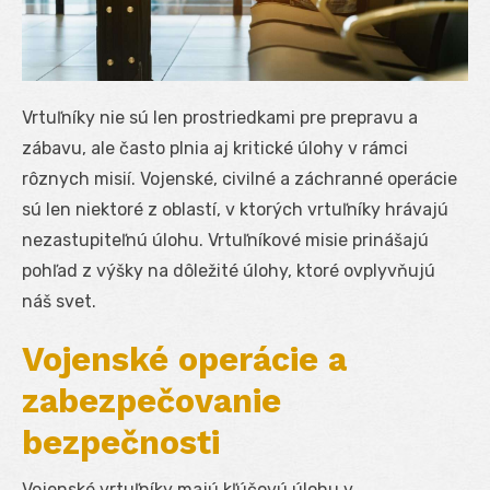
Vrtuľníky nie sú len prostriedkami pre prepravu a
zábavu, ale často plnia aj kritické úlohy v rámci
rôznych misií. Vojenské, civilné a záchranné operácie
sú len niektoré z oblastí, v ktorých vrtuľníky hrávajú
nezastupiteľnú úlohu. Vrtuľníkové misie prinášajú
pohľad z výšky na dôležité úlohy, ktoré ovplyvňujú
náš svet.
Vojenské operácie a
zabezpečovanie
bezpečnosti
Vojenské vrtuľníky majú kľúčovú úlohu v