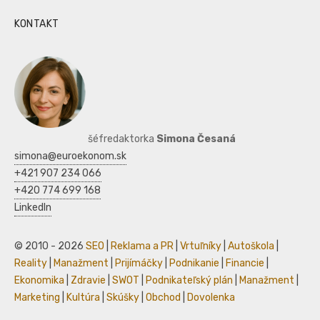
KONTAKT
šéfredaktorka
Simona Česaná
simona@euroekonom.sk
+421 907 234 066
+420 774 699 168
LinkedIn
© 2010 - 2026
SEO
|
Reklama a PR
|
Vrtuľníky
|
Autoškola
|
Reality
|
Manažment
|
Prijímáčky
|
Podnikanie
|
Financie
|
Ekonomika
|
Zdravie
|
SWOT
|
Podnikateľský plán
|
Manažment
|
Marketing
|
Kultúra
|
Skúšky
|
Obchod
|
Dovolenka