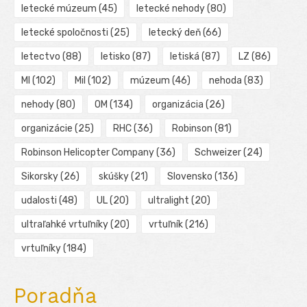
letecké múzeum
(45)
letecké nehody
(80)
letecké spoločnosti
(25)
letecký deň
(66)
letectvo
(88)
letisko
(87)
letiská
(87)
LZ
(86)
MI
(102)
Mil
(102)
múzeum
(46)
nehoda
(83)
nehody
(80)
OM
(134)
organizácia
(26)
organizácie
(25)
RHC
(36)
Robinson
(81)
Robinson Helicopter Company
(36)
Schweizer
(24)
Sikorsky
(26)
skúšky
(21)
Slovensko
(136)
udalosti
(48)
UL
(20)
ultralight
(20)
ultraľahké vrtuľníky
(20)
vrtuľník
(216)
vrtuľníky
(184)
Poradňa