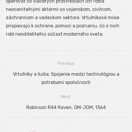
operovať vo viacerých prostrediach ich robia
neoceniteľnými aktérmi vo vojenskom, civilnom,
záchrannom a vedeckom sektore. Vrtuľníkové misie
prispievajú k ochrane, pomoci a poznaniu, čo z nich
robí neoddeliteľnú súčasť moderného sveta.
Previous
Navigácia
Previous
Vrtuľníky a ľudia: Spojenie medzi technológiou a
v
post:
potrebami spoločnosti
článku
Next
Next
Robinson R44 Raven, OM-JOM, 1364
post: