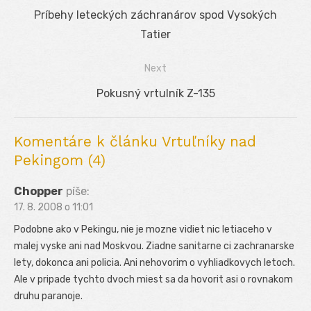
Navigácia
Previous
Príbehy leteckých záchranárov spod Vysokých
v
post:
Tatier
článku
Next
Next
Pokusný vrtulník Z-135
post:
Komentáre k článku Vrtuľníky nad
Pekingom (4)
Chopper
píše:
17. 8. 2008 o 11:01
Podobne ako v Pekingu, nie je mozne vidiet nic letiaceho v
malej vyske ani nad Moskvou. Ziadne sanitarne ci zachranarske
lety, dokonca ani policia. Ani nehovorim o vyhliadkovych letoch.
Ale v pripade tychto dvoch miest sa da hovorit asi o rovnakom
druhu paranoje.