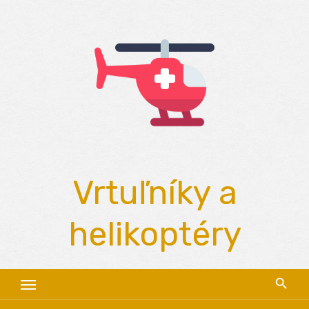
Skip
to
content
Vrtuľníky a
helikoptéry