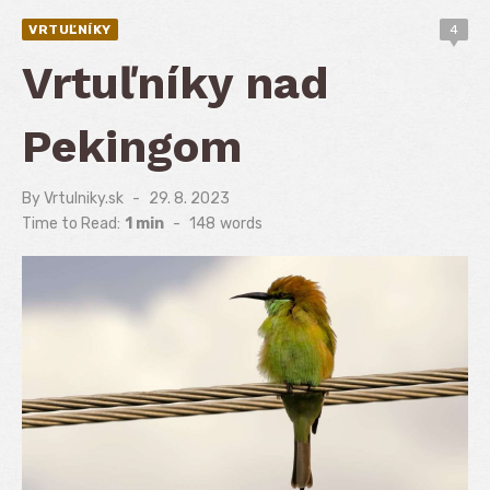
VRTUĽNÍKY
4
Vrtuľníky nad
Pekingom
By
Vrtulniky.sk
Posted
29. 8. 2023
on
Time to Read:
1 min
-
148
words