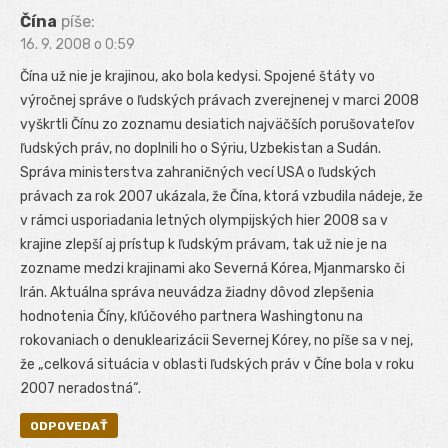
Čína
píše:
16. 9. 2008 o 0:59
Čína už nie je krajinou, ako bola kedysi. Spojené štáty vo
výročnej správe o ľudských právach zverejnenej v marci 2008
vyškrtli Čínu zo zoznamu desiatich najväčších porušovateľov
ľudských práv, no doplnili ho o Sýriu, Uzbekistan a Sudán.
Správa ministerstva zahraničných vecí USA o ľudských
právach za rok 2007 ukázala, že Čína, ktorá vzbudila nádeje, že
v rámci usporiadania letných olympijských hier 2008 sa v
krajine zlepší aj prístup k ľudským právam, tak už nie je na
zozname medzi krajinami ako Severná Kórea, Mjanmarsko či
Irán. Aktuálna správa neuvádza žiadny dôvod zlepšenia
hodnotenia Číny, kľúčového partnera Washingtonu na
rokovaniach o denuklearizácii Severnej Kórey, no píše sa v nej,
že „celková situácia v oblasti ľudských práv v Číne bola v roku
2007 neradostná“.
ODPOVEDAŤ