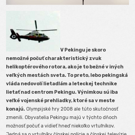
V Pekingu je skoro
nemožné počuť charakteristický zvuk
helikoptérového rotora, ako je to bežné v iných
veľkých mestách sveta. To preto, lebo pekingská
vláda nedovolí lietadlám a leteckej technike
lietať nad centrom Pekingu. Výnimkou sú iba
veľké vojenské prehliadky, ktoré sa v meste
konajú.
Olympijské hry 2008 ale túto skutočnosť
zmenili. Obyvatelia Pekingu majú v týchto dňoch
možnosť počuť a vidieť hneď niekoľko vrtuľníkov.
Jedná sa o vrtuľníky čínskej polície a čínskej televízie