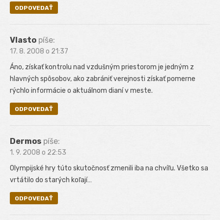
ODPOVEDAŤ
Vlasto
píše:
17. 8. 2008 o 21:37
Áno, získať kontrolu nad vzdušným priestorom je jedným z
hlavných spôsobov, ako zabrániť verejnosti získať pomerne
rýchlo informácie o aktuálnom dianí v meste.
ODPOVEDAŤ
Dermos
píše:
1. 9. 2008 o 22:53
Olympijské hry túto skutočnosť zmenili iba na chvíľu. Všetko sa
vrtátilo do starých koľají…
ODPOVEDAŤ