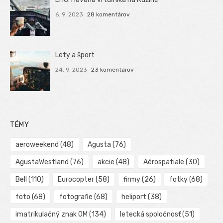
6. 9. 2023
28 komentárov
Lety a šport
24. 9. 2023
23 komentárov
TÉMY
aeroweekend
(48)
Agusta
(76)
AgustaWestland
(76)
akcie
(48)
Aérospatiale
(30)
Bell
(110)
Eurocopter
(58)
firmy
(26)
fotky
(68)
foto
(68)
fotografie
(68)
heliport
(38)
imatrikulačný znak OM
(134)
letecká spoločnosť
(51)