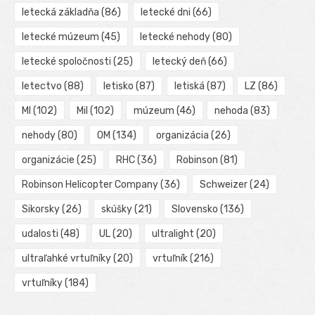
letecká základňa
(86)
letecké dni
(66)
letecké múzeum
(45)
letecké nehody
(80)
letecké spoločnosti
(25)
letecký deň
(66)
letectvo
(88)
letisko
(87)
letiská
(87)
LZ
(86)
MI
(102)
Mil
(102)
múzeum
(46)
nehoda
(83)
nehody
(80)
OM
(134)
organizácia
(26)
organizácie
(25)
RHC
(36)
Robinson
(81)
Robinson Helicopter Company
(36)
Schweizer
(24)
Sikorsky
(26)
skúšky
(21)
Slovensko
(136)
udalosti
(48)
UL
(20)
ultralight
(20)
ultraľahké vrtuľníky
(20)
vrtuľník
(216)
vrtuľníky
(184)