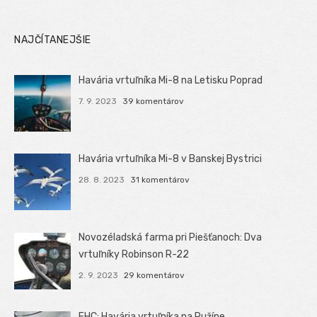
NAJČÍTANEJŠIE
Havária vrtuľníka Mi-8 na Letisku Poprad
7. 9. 2023
39 komentárov
Havária vrtuľníka Mi-8 v Banskej Bystrici
28. 8. 2023
31 komentárov
Novozéladská farma pri Piešťanoch: Dva
vrtuľníky Robinson R-22
2. 9. 2023
29 komentárov
EHC: Havária vrtuľníka na Ružíne