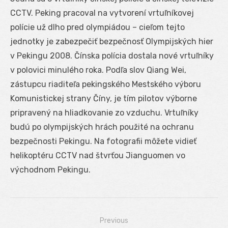
CCTV. Peking pracoval na vytvorení vrtuľníkovej
polície už dlho pred olympiádou – cieľom tejto
jednotky je zabezpečiť bezpečnosť Olympijských hier
v Pekingu 2008. Čínska polícia dostala nové vrtuľníky
v polovici minulého roka. Podľa slov Qiang Wei,
zástupcu riaditeľa pekingského Mestského výboru
Komunistickej strany Číny, je tím pilotov výborne
pripravený na hliadkovanie zo vzduchu. Vrtuľníky
budú po olympijských hrách použité na ochranu
bezpečnosti Pekingu. Na fotografii môžete vidieť
helikoptéru CCTV nad štvrťou Jianguomen vo
východnom Pekingu.
Previous