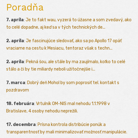
Poradňa
7. apríla
:
Je to fakt wau, vyzerá to úžasne a som zvedavý, ako
to celé dopadne, aj keď sa v tých technických de...
2. apríla
:
Je fascinujúce sledovať, ako sa po Apollo 17 opäť
vraciame na cestu k Mesiacu, tentoraz však s techn...
2. apríla
:
Pekná šou, ale stále by ma zaujímalo, koľko to celé
stálo a či by tie miliardy neboli užitočnejšie i...
7. marca
:
Dobrý deň Mohol by som poprosiť tel. kontakt s
pozdravom
18. februára
:
Vrtulník OM-NIS mal nehodu 1.1.1998 v
Bratislave, 4 osoby nehodu neprežili.
17. decembra
:
Prísna kontrola distribúcie ponúk a
transparentnosť by mali minimalizovať možnosť manipulácie.