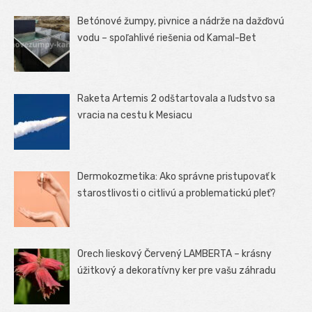
Betónové žumpy, pivnice a nádrže na dažďovú
vodu – spoľahlivé riešenia od Kamal-Bet
Raketa Artemis 2 odštartovala a ľudstvo sa
vracia na cestu k Mesiacu
Dermokozmetika: Ako správne pristupovať k
starostlivosti o citlivú a problematickú pleť?
Orech lieskový Červený LAMBERTA – krásny
úžitkový a dekoratívny ker pre vašu záhradu