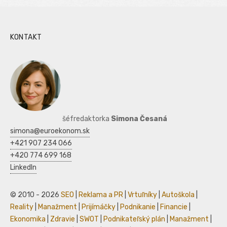
KONTAKT
šéfredaktorka
Simona Česaná
simona@euroekonom.sk
+421 907 234 066
+420 774 699 168
LinkedIn
© 2010 - 2026
SEO
|
Reklama a PR
|
Vrtuľníky
|
Autoškola
|
Reality
|
Manažment
|
Prijímáčky
|
Podnikanie
|
Financie
|
Ekonomika
|
Zdravie
|
SWOT
|
Podnikateľský plán
|
Manažment
|