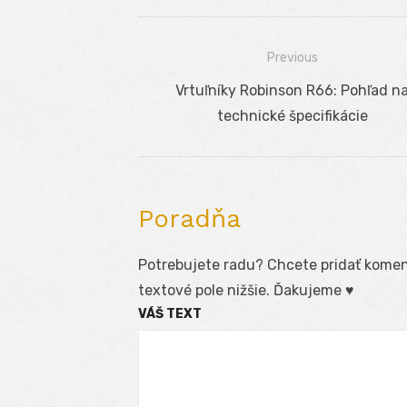
Previous
Navigácia
Previous
Vrtuľníky Robinson R66: Pohľad n
v
post:
technické špecifikácie
článku
Poradňa
Potrebujete radu? Chcete pridať koment
textové pole nižšie. Ďakujeme ♥
VÁŠ TEXT