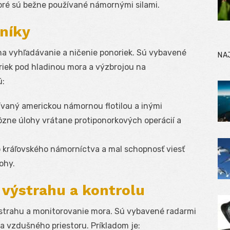
toré sú bežne používané námornými silami.
níky
na vyhľadávanie a ničenie ponoriek. Sú vybavené
NA
iek pod hladinou mora a výzbrojou na
ú:
vaný americkou námornou flotilou a inými
ôzne úlohy vrátane protiponorkových operácií a
o kráľovského námorníctva a mal schopnosť viesť
ohy.
 výstrahu a kontrolu
ýstrahu a monitorovanie mora. Sú vybavené radarmi
a vzdušného priestoru. Príkladom je: