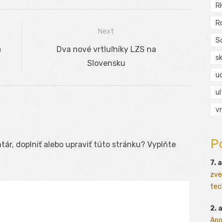
R
R
Next
S
a
Next
Dva nové vrtluľníky LZS na
s
post:
Slovensku
ud
ul
vr
P
ár, doplniť alebo upraviť túto stránku? Vyplňte
7. 
zve
tec
2. 
Apo