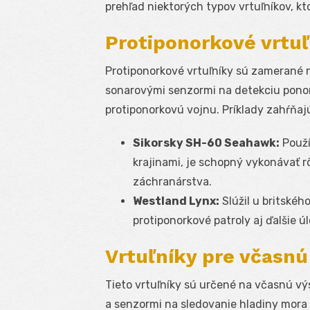
prehľad niektorých typov vrtuľníkov, k
Protiponorkové vrtuľ
Protiponorkové vrtuľníky sú zamerané 
sonarovými senzormi na detekciu ponor
protiponorkovú vojnu. Príklady zahŕňaj
Sikorsky SH-60 Seahawk:
Použí
krajinami, je schopný vykonávať r
záchranárstva.
Westland Lynx:
Slúžil u britskéh
protiponorkové patroly aj ďalšie úl
Vrtuľníky pre včasnú
Tieto vrtuľníky sú určené na včasnú v
a senzormi na sledovanie hladiny mora 