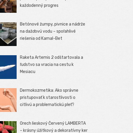
každodenný progres
Betónové žumpy, pivnice a nádrže
na dažďovú vodu – spoľahlivé
riešenia od Kamal-Bet
Raketa Artemis 2 odštartovala a
ľudstvo sa vracia na cestu k
Mesiacu
Dermokozmetika: Ako správne
pristupovať k starostlivosti o
citlivú a problematickú pleť?
Orech lieskový Červený LAMBERTA
– krásny úžitkový a dekoratívny ker