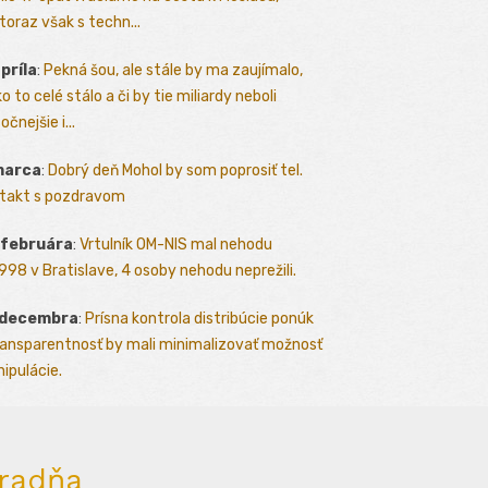
toraz však s techn...
apríla
:
Pekná šou, ale stále by ma zaujímalo,
o to celé stálo a či by tie miliardy neboli
očnejšie i...
marca
:
Dobrý deň Mohol by som poprosiť tel.
takt s pozdravom
 februára
:
Vrtulník OM-NIS mal nehodu
.1998 v Bratislave, 4 osoby nehodu neprežili.
 decembra
:
Prísna kontrola distribúcie ponúk
ransparentnosť by mali minimalizovať možnosť
ipulácie.
radňa