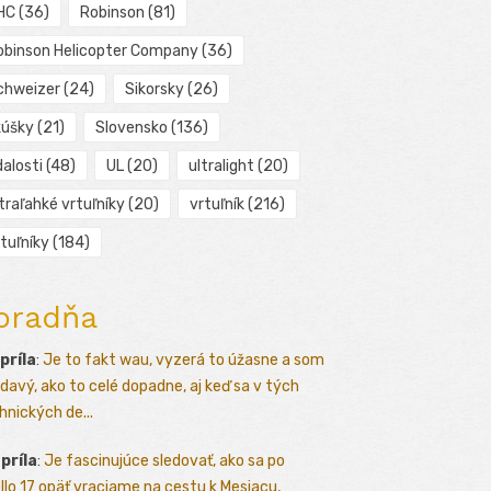
HC
(36)
Robinson
(81)
obinson Helicopter Company
(36)
chweizer
(24)
Sikorsky
(26)
kúšky
(21)
Slovensko
(136)
alosti
(48)
UL
(20)
ultralight
(20)
traľahké vrtuľníky
(20)
vrtuľník
(216)
tuľníky
(184)
oradňa
apríla
:
Je to fakt wau, vyzerá to úžasne a som
davý, ako to celé dopadne, aj keď sa v tých
hnických de...
apríla
:
Je fascinujúce sledovať, ako sa po
llo 17 opäť vraciame na cestu k Mesiacu,