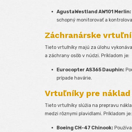
AgustaWestland AW101 Merlin:
schopný monitorovať a kontrolova
Záchranárske vrtuľn
Tieto vrtuľníky majú za úlohu vykonáva
a záchrany osôb v núdzi. Príkladom je:
Eurocopter AS365 Dauphin:
Pou
prípade havárie.
Vrtuľníky pre náklad
Tieto vrtuľníky slúžia na prepravu nákl
medzi rôznymi plavidlami. Príkladom je:
Boeing CH-47 Chinook:
Používa