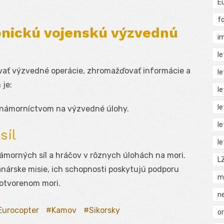
E
f
ronickú vojenskú výzvednú
i
l
vať výzvedné operácie, zhromažďovať informácie a
l
 je:
l
l
námorníctvom na výzvedné úlohy.
l
síl
l
ámorných síl a hráčov v rôznych úlohách na mori.
L
nárske misie, ich schopnosti poskytujú podporu
m
 otvorenom mori.
n
Eurocopter
Kamov
Sikorsky
o