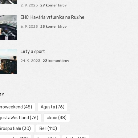
2. 9. 2023
29 komentárov
EHC: Havária vrtuľníka na Ružíne
6. 9. 2023
28 komentárov
Lety a šport
24. 9. 2023
23 komentárov
MY
eroweekend
(48)
Agusta
(76)
gustaWestland
(76)
akcie
(48)
érospatiale
(30)
Bell
(110)