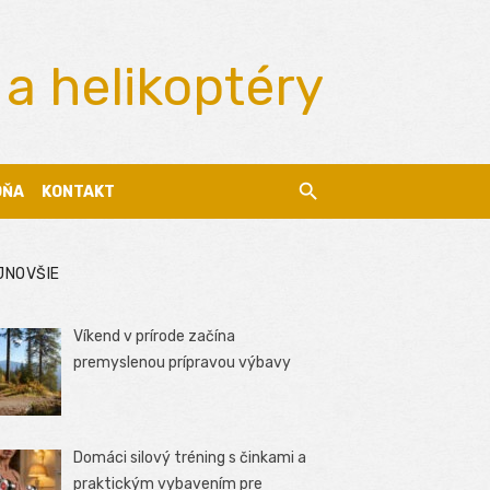
 a helikoptéry
DŇA
KONTAKT
JNOVŠIE
Víkend v prírode začína
premyslenou prípravou výbavy
Domáci silový tréning s činkami a
praktickým vybavením pre