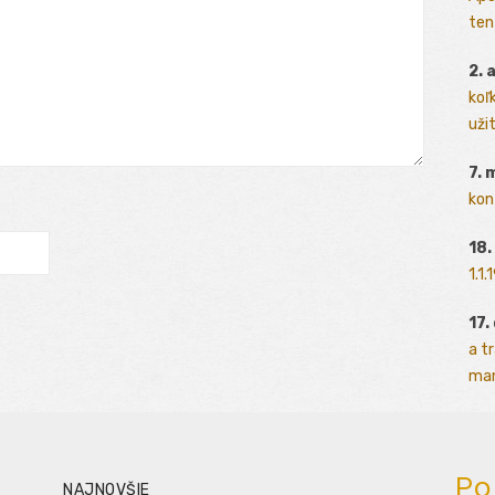
ten
2. 
koľk
užit
7. 
kon
18.
1.1
17.
a t
man
Po
NAJNOVŠIE