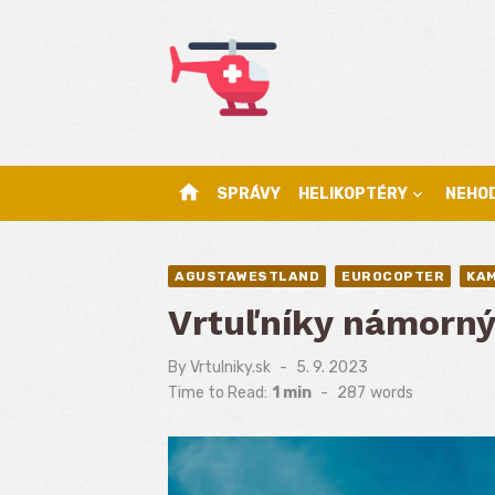
Skip
to
content
home
SPRÁVY
HELIKOPTÉRY
NEHO
AGUSTAWESTLAND
EUROCOPTER
KA
Vrtuľníky námorný
By
Vrtulniky.sk
Posted
5. 9. 2023
on
Time to Read:
1 min
-
287
words