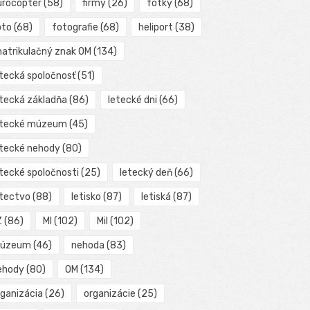
urocopter
(58)
firmy
(26)
fotky
(68)
oto
(68)
fotografie
(68)
heliport
(38)
matrikulačný znak OM
(134)
etecká spoločnosť
(51)
etecká základňa
(86)
letecké dni
(66)
etecké múzeum
(45)
etecké nehody
(80)
etecké spoločnosti
(25)
letecký deň
(66)
etectvo
(88)
letisko
(87)
letiská
(87)
Z
(86)
MI
(102)
Mil
(102)
úzeum
(46)
nehoda
(83)
ehody
(80)
OM
(134)
rganizácia
(26)
organizácie
(25)