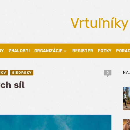
Vrtuľníky
DY
ZNALOSTI
ORGANIZÁCIE
REGISTER
FOTKY
PORA
NA
MOV
SIKORSKY
0
ch síl