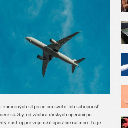
e námorných síl po celom svete. Ich schopnosť
aceré služby, od záchranárskych operácií po
žitý nástroj pre vojenské operácie na mori. Tu je