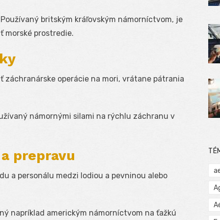
Používaný britským kráľovským námorníctvom, je
ť morské prostredie.
íky
ť záchranárske operácie na mori, vrátane pátrania
žívaný námornými silami na rýchlu záchranu v
TÉ
 a prepravu
a
adu a personálu medzi lodiou a pevninou alebo
A
A
ný napríklad americkým námorníctvom na ťažkú