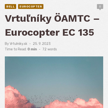
BELL
EUROCOPTER
0
Vrtuľníky ÖAMTC –
Eurocopter EC 135
By
Vrtulniky.sk
Posted
25. 9. 2023
on
Time to Read:
0 min
-
72
words