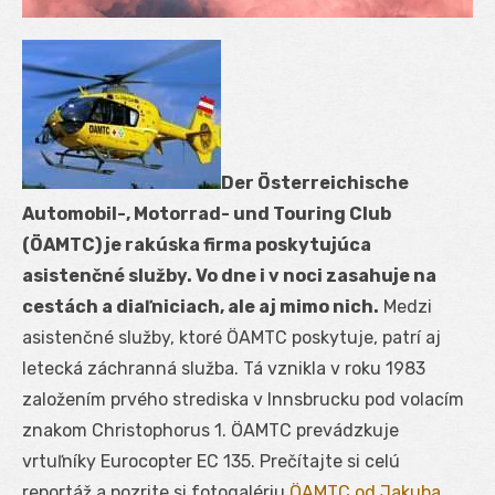
Der Österreichische
Automobil-, Motorrad- und Touring Club
(ÖAMTC) je rakúska firma poskytujúca
asistenčné služby. Vo dne i v noci zasahuje na
cestách a diaľniciach, ale aj mimo nich.
Medzi
asistenčné služby, ktoré ÖAMTC poskytuje, patrí aj
letecká záchranná služba. Tá vznikla v roku 1983
založením prvého strediska v Innsbrucku pod volacím
znakom Christophorus 1. ÖAMTC prevádzkuje
vrtuľníky Eurocopter EC 135. Prečítajte si celú
reportáž a pozrite si fotogalériu
ÖAMTC od Jakuba