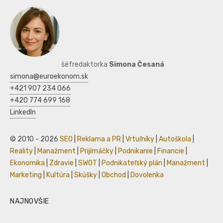
šéfredaktorka
Simona Česaná
simona@euroekonom.sk
+421 907 234 066
+420 774 699 168
LinkedIn
© 2010 - 2026
SEO
|
Reklama a PR
|
Vrtuľníky
|
Autoškola
|
Reality
|
Manažment
|
Prijímáčky
|
Podnikanie
|
Financie
|
Ekonomika
|
Zdravie
|
SWOT
|
Podnikateľský plán
|
Manažment
|
Marketing
|
Kultúra
|
Skúšky
|
Obchod
|
Dovolenka
NAJNOVŠIE