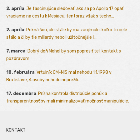
2. apríla
:
Je fascinujúce sledovať, ako sa po Apollo 17 opäť
vraciame na cestu k Mesiacu, tentoraz však s techn...
2. apríla
:
Pekná šou, ale stále by ma zaujímalo, koľko to celé
stálo a či by tie miliardy neboli užitočnejšie i...
7. marca
:
Dobrý deň Mohol by som poprosiť tel. kontakt s
pozdravom
18. februára
:
Vrtulník OM-NIS mal nehodu 1.1.1998 v
Bratislave, 4 osoby nehodu neprežili.
17. decembra
:
Prísna kontrola distribúcie ponúk a
transparentnosť by mali minimalizovať možnosť manipulácie.
KONTAKT