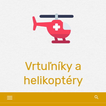
Skip
to
content
Vrtuľníky a
helikoptéry