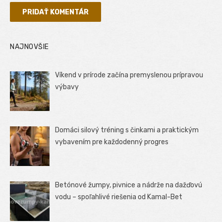
NAJNOVŠIE
Víkend v prírode začína premyslenou prípravou
výbavy
Domáci silový tréning s činkami a praktickým
vybavením pre každodenný progres
Betónové žumpy, pivnice a nádrže na dažďovú
vodu – spoľahlivé riešenia od Kamal-Bet