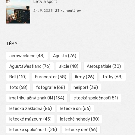
Lety a šport
24. 9. 2023
23 komentárov
TÉMY
aeroweekend
(48)
Agusta
(76)
AgustaWestland
(76)
akcie
(48)
Aérospatiale
(30)
Bell
(110)
Eurocopter
(58)
firmy
(26)
fotky
(68)
foto
(68)
fotografie
(68)
heliport
(38)
imatrikulačný znak OM
(134)
letecká spoločnosť
(51)
letecká základňa
(86)
letecké dni
(66)
letecké múzeum
(45)
letecké nehody
(80)
letecké spoločnosti
(25)
letecký deň
(66)