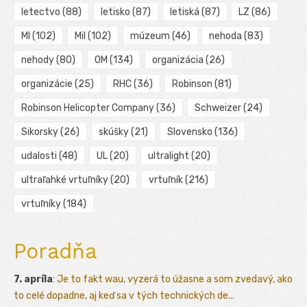
letectvo
(88)
letisko
(87)
letiská
(87)
LZ
(86)
MI
(102)
Mil
(102)
múzeum
(46)
nehoda
(83)
nehody
(80)
OM
(134)
organizácia
(26)
organizácie
(25)
RHC
(36)
Robinson
(81)
Robinson Helicopter Company
(36)
Schweizer
(24)
Sikorsky
(26)
skúšky
(21)
Slovensko
(136)
udalosti
(48)
UL
(20)
ultralight
(20)
ultraľahké vrtuľníky
(20)
vrtuľník
(216)
vrtuľníky
(184)
Poradňa
7. apríla
:
Je to fakt wau, vyzerá to úžasne a som zvedavý, ako
to celé dopadne, aj keď sa v tých technických de...