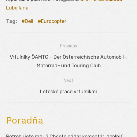
Lubellana
.
Tag:
Bell
Eurocopter
Previous
Navigácia
Previous
Vrtuľníky ÖAMTC – Der Österreichische Automobil-,
v
post:
Motorrad- und Touring Club
článku
Next
Next
Letecké práce vrtuľníkmi
post:
Poradňa
Potrebujete radu? Chcete pridať komentár, doplniť