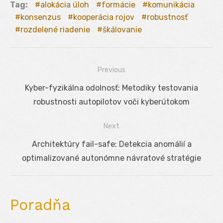
Tag:
alokácia úloh
formácie
komunikácia
konsenzus
kooperácia rojov
robustnosť
rozdelené riadenie
škálovanie
Previous
Navigácia
Previous
Kyber-fyzikálna odolnosť: Metodiky testovania
v
post:
robustnosti autopilotov voči kyberútokom
článku
Next
Next
Architektúry fail-safe: Detekcia anomálií a
post:
optimalizované autonómne návratové stratégie
Poradňa