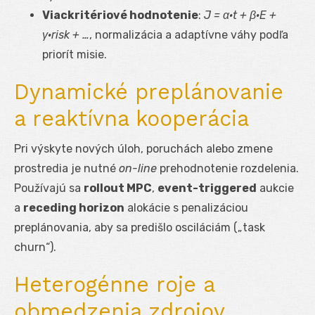
Viackritériové hodnotenie
:
J = α·t + β·E +
γ·risk + …
, normalizácia a adaptívne váhy podľa
priorít misie.
Dynamické preplánovanie
a reaktívna kooperácia
Pri výskyte nových úloh, poruchách alebo zmene
prostredia je nutné
on-line
prehodnotenie rozdelenia.
Používajú sa
rollout MPC
,
event-triggered
aukcie
a
receding horizon
alokácie s penalizáciou
preplánovania, aby sa predišlo osciláciám („task
churn“).
Heterogénne roje a
obmedzenia zdrojov