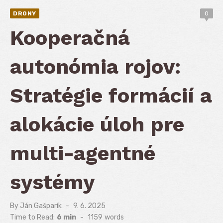
DRONY
0
Kooperačná
autonómia rojov:
Stratégie formácií a
alokácie úloh pre
multi-agentné
systémy
By
Ján Gašparík
Posted
9. 6. 2025
on
Time to Read:
6 min
-
1159
words