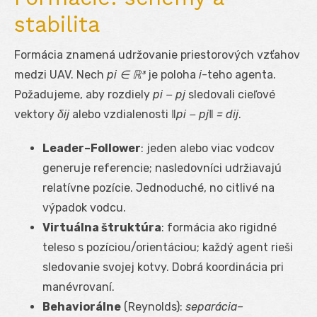
stabilita
Formácia znamená udržovanie priestorových vzťahov
medzi UAV. Nech
p
i
∈ ℝ³
je poloha
i
-teho agenta.
Požadujeme, aby rozdiely
p
i
− p
j
sledovali cieľové
vektory
δ
ij
alebo vzdialenosti
‖p
i
− p
j
‖ = d
ij
.
Leader–Follower
: jeden alebo viac vodcov
generuje referencie; nasledovníci udržiavajú
relatívne pozície. Jednoduché, no citlivé na
výpadok vodcu.
Virtuálna štruktúra
: formácia ako rigidné
teleso s pozíciou/orientáciou; každý agent rieši
sledovanie svojej kotvy. Dobrá koordinácia pri
manévrovaní.
Behaviorálne
(Reynolds):
separácia–