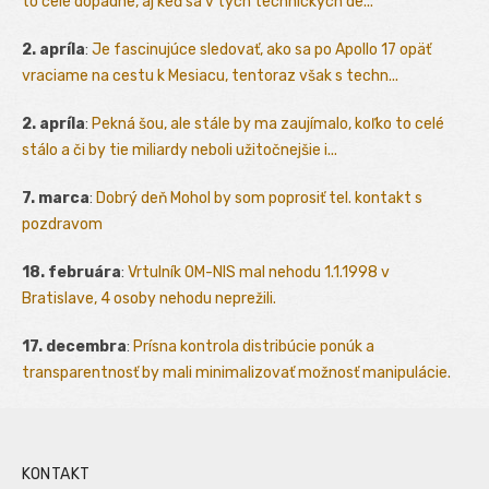
to celé dopadne, aj keď sa v tých technických de...
2. apríla
:
Je fascinujúce sledovať, ako sa po Apollo 17 opäť
vraciame na cestu k Mesiacu, tentoraz však s techn...
2. apríla
:
Pekná šou, ale stále by ma zaujímalo, koľko to celé
stálo a či by tie miliardy neboli užitočnejšie i...
7. marca
:
Dobrý deň Mohol by som poprosiť tel. kontakt s
pozdravom
18. februára
:
Vrtulník OM-NIS mal nehodu 1.1.1998 v
Bratislave, 4 osoby nehodu neprežili.
17. decembra
:
Prísna kontrola distribúcie ponúk a
transparentnosť by mali minimalizovať možnosť manipulácie.
KONTAKT