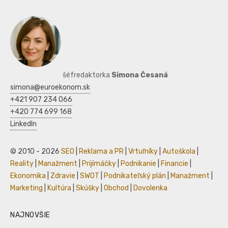
šéfredaktorka
Simona Česaná
simona@euroekonom.sk
+421 907 234 066
+420 774 699 168
LinkedIn
© 2010 - 2026
SEO
|
Reklama a PR
|
Vrtuľníky
|
Autoškola
|
Reality
|
Manažment
|
Prijímáčky
|
Podnikanie
|
Financie
|
Ekonomika
|
Zdravie
|
SWOT
|
Podnikateľský plán
|
Manažment
|
Marketing
|
Kultúra
|
Skúšky
|
Obchod
|
Dovolenka
NAJNOVŠIE