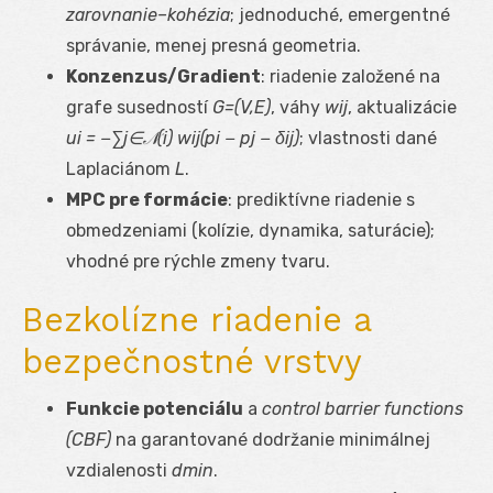
zarovnanie–kohézia
; jednoduché, emergentné
správanie, menej presná geometria.
Konzenzus/Gradient
: riadenie založené na
grafe susedností
G=(V,E)
, váhy
w
ij
, aktualizácie
u
i
= −∑
j∈𝒩(i)
w
ij
(p
i
− p
j
− δ
ij
)
; vlastnosti dané
Laplaciánom
L
.
MPC pre formácie
: prediktívne riadenie s
obmedzeniami (kolízie, dynamika, saturácie);
vhodné pre rýchle zmeny tvaru.
Bezkolízne riadenie a
bezpečnostné vrstvy
Funkcie potenciálu
a
control barrier functions
(CBF)
na garantované dodržanie minimálnej
vzdialenosti
d
min
.