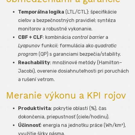
Temporálna logika
(LTL/CTL): špecifikácie
cieľov a bezpečnostných pravidiel; syntéza
monitorov a robustné vykonanie.
CBF + CLF
: kombinácia
control barrier
a
Lyapunov
funkcií; formulácia ako
quadratic
program
(QP) s garanciami bezpečia/stability.
Reachability
: množinové metódy (Hamilton–
Jacobi), overenie dosiahnuteľnosti pri poruchách
a rušení vetrom.
Meranie výkonu a KPI rojov
Produktivita
: pokrytie oblasti (%), čas
dokončenia, priepustnosť (ciele/hodinu).
Účinnosť
: energia na jednotku práce (Wh/km²),
využitie šírky pásma.