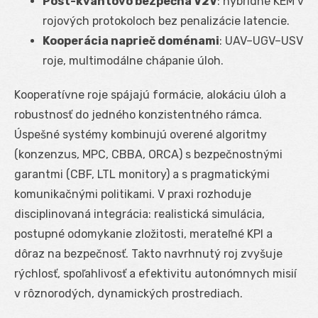
Post-kvantovo bezpečná V2V
: hybridné KEM v
rojových protokoloch bez penalizácie latencie.
Kooperácia naprieč doménami
: UAV–UGV–USV
roje, multimodálne chápanie úloh.
Kooperatívne roje spájajú formácie, alokáciu úloh a
robustnosť do jedného konzistentného rámca.
Úspešné systémy kombinujú overené algoritmy
(konzenzus, MPC, CBBA, ORCA) s bezpečnostnými
garantmi (CBF, LTL monitory) a s pragmatickými
komunikačnými politikami. V praxi rozhoduje
disciplinovaná integrácia: realistická simulácia,
postupné odomykanie zložitosti, merateľné KPI a
dôraz na bezpečnosť. Takto navrhnutý roj zvyšuje
rýchlosť, spoľahlivosť a efektivitu autonómnych misií
v rôznorodých, dynamických prostrediach.