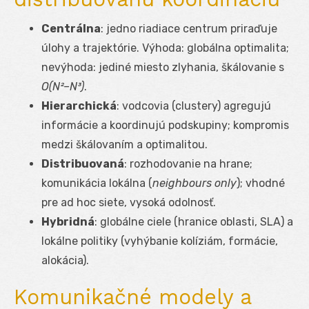
Centrálna
: jedno riadiace centrum priraďuje
úlohy a trajektórie. Výhoda: globálna optimalita;
nevýhoda: jediné miesto zlyhania, škálovanie s
O(N²–N³)
.
Hierarchická
: vodcovia (clustery) agregujú
informácie a koordinujú podskupiny; kompromis
medzi škálovaním a optimalitou.
Distribuovaná
: rozhodovanie na hrane;
komunikácia lokálna (
neighbours only
); vhodné
pre ad hoc siete, vysoká odolnosť.
Hybridná
: globálne ciele (hranice oblasti, SLA) a
lokálne politiky (vyhýbanie kolíziám, formácie,
alokácia).
Komunikačné modely a