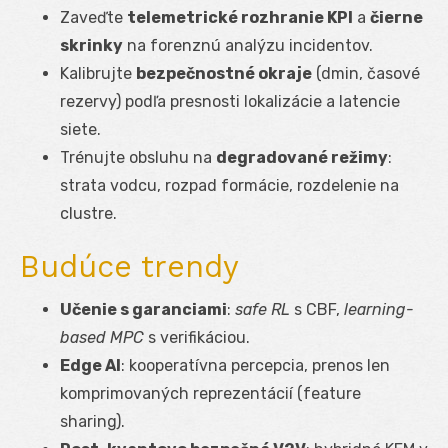
Zaveďte
telemetrické rozhranie KPI
a
čierne
skrinky
na forenznú analýzu incidentov.
Kalibrujte
bezpečnostné okraje
(d
min
, časové
rezervy) podľa presnosti lokalizácie a latencie
siete.
Trénujte obsluhu na
degradované režimy
:
strata vodcu, rozpad formácie, rozdelenie na
clustre.
Budúce trendy
Učenie s garanciami
:
safe RL
s CBF,
learning-
based MPC
s verifikáciou.
Edge AI
: kooperatívna percepcia, prenos len
komprimovaných reprezentácií (feature
sharing).