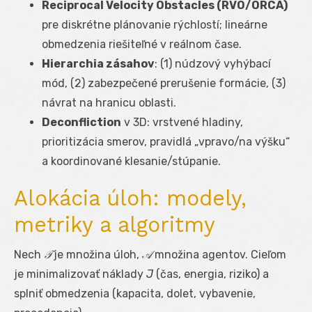
Reciprocal Velocity Obstacles (RVO/ORCA)
pre diskrétne plánovanie rýchlostí; lineárne
obmedzenia riešiteľné v reálnom čase.
Hierarchia zásahov
: (1) núdzový vyhýbací
mód, (2) zabezpečené prerušenie formácie, (3)
návrat na hranicu oblasti.
Deconfliction
v 3D: vrstvené hladiny,
prioritizácia smerov, pravidlá „vpravo/na výšku“
a koordinované klesanie/stúpanie.
Alokácia úloh: modely,
metriky a algoritmy
Nech
𝒯
je množina úloh,
𝒜
množina agentov. Cieľom
je minimalizovať náklady
J
(čas, energia, riziko) a
splniť obmedzenia (kapacita, dolet, vybavenie,