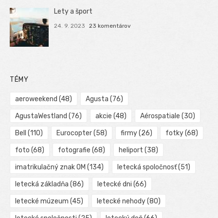
Lety a šport
24. 9. 2023
23 komentárov
TÉMY
aeroweekend
(48)
Agusta
(76)
AgustaWestland
(76)
akcie
(48)
Aérospatiale
(30)
Bell
(110)
Eurocopter
(58)
firmy
(26)
fotky
(68)
foto
(68)
fotografie
(68)
heliport
(38)
imatrikulačný znak OM
(134)
letecká spoločnosť
(51)
letecká základňa
(86)
letecké dni
(66)
letecké múzeum
(45)
letecké nehody
(80)