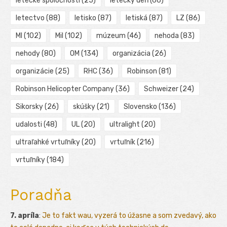
letecké spoločnosti
(25)
letecký deň
(66)
letectvo
(88)
letisko
(87)
letiská
(87)
LZ
(86)
MI
(102)
Mil
(102)
múzeum
(46)
nehoda
(83)
nehody
(80)
OM
(134)
organizácia
(26)
organizácie
(25)
RHC
(36)
Robinson
(81)
Robinson Helicopter Company
(36)
Schweizer
(24)
Sikorsky
(26)
skúšky
(21)
Slovensko
(136)
udalosti
(48)
UL
(20)
ultralight
(20)
ultraľahké vrtuľníky
(20)
vrtuľník
(216)
vrtuľníky
(184)
Poradňa
7. apríla
:
Je to fakt wau, vyzerá to úžasne a som zvedavý, ako