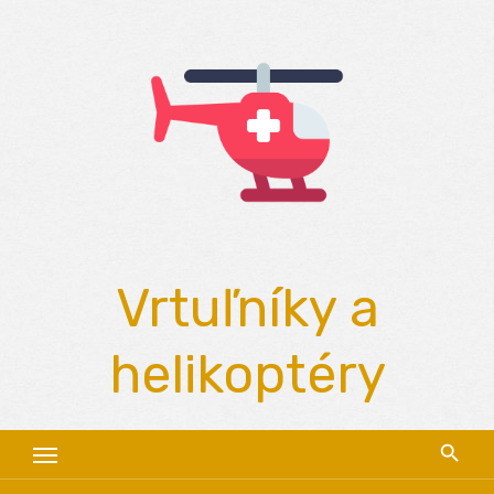
Skip
to
content
Vrtuľníky a
helikoptéry