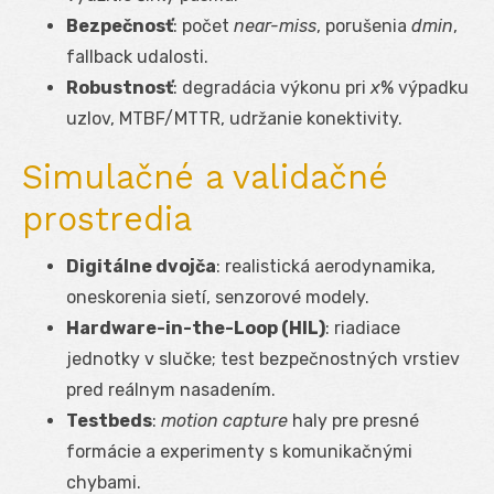
Bezpečnosť
: počet
near-miss
, porušenia
d
min
,
fallback udalosti.
Robustnosť
: degradácia výkonu pri
x
% výpadku
uzlov, MTBF/MTTR, udržanie konektivity.
Simulačné a validačné
prostredia
Digitálne dvojča
: realistická aerodynamika,
oneskorenia sietí, senzorové modely.
Hardware-in-the-Loop (HIL)
: riadiace
jednotky v slučke; test bezpečnostných vrstiev
pred reálnym nasadením.
Testbeds
:
motion capture
haly pre presné
formácie a experimenty s komunikačnými
chybami.