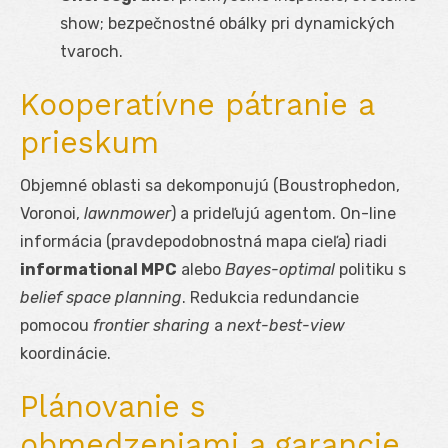
show; bezpečnostné obálky pri dynamických
tvaroch.
Kooperatívne pátranie a
prieskum
Objemné oblasti sa dekomponujú (Boustrophedon,
Voronoi,
lawnmower
) a prideľujú agentom. On-line
informácia (pravdepodobnostná mapa cieľa) riadi
informational MPC
alebo
Bayes-optimal
politiku s
belief space planning
. Redukcia redundancie
pomocou
frontier sharing
a
next-best-view
koordinácie.
Plánovanie s
obmedzeniami a garancie