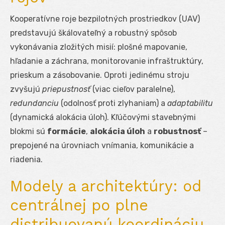
Kooperatívne roje bezpilotných prostriedkov (UAV)
predstavujú škálovateľný a robustný spôsob
vykonávania zložitých misií: plošné mapovanie,
hľadanie a záchrana, monitorovanie infraštruktúry,
prieskum a zásobovanie. Oproti jedinému stroju
zvyšujú
priepustnosť
(viac cieľov paralelne),
redundanciu
(odolnosť proti zlyhaniam) a
adaptabilitu
(dynamická alokácia úloh). Kľúčovými stavebnými
blokmi sú
formácie
,
alokácia úloh
a
robustnosť
–
prepojené na úrovniach vnímania, komunikácie a
riadenia.
Modely a architektúry: od
centrálnej po plne
distribuovanú koordináciu