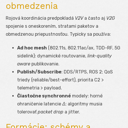
obmedzenia
Rojová koordinácia predpokladá
V2V
a často aj
V2G
spojenie s oneskorením, stratami paketov a
obmedzenou priepustnosťou. Typicky sa používa:
Ad hoc mesh
(802.11s, 802.11ac/ax, TDD-RF, 5G
sidelink): dynamické routovanie,
link-quality
aware
publikovanie.
Publish/Subscribe
: DDS/RTPS, ROS 2; QoS
triedy (reliable/best-effort), priorita C2 >
telemetria > payload.
Čiastočne synchronné
modely: horné
ohraničenie latencie
Δ
; algoritmy musia
tolerovať
packet drop
a jitter.
Formácie: schémy a