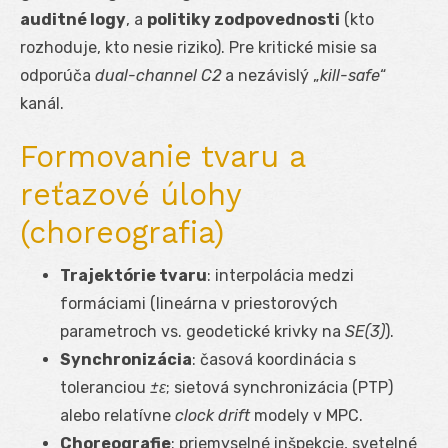
auditné logy
, a
politiky zodpovednosti
(kto
rozhoduje, kto nesie riziko). Pre kritické misie sa
odporúča
dual-channel C2
a nezávislý „
kill-safe
“
kanál.
Formovanie tvaru a
reťazové úlohy
(choreografia)
Trajektórie tvaru
: interpolácia medzi
formáciami (lineárna v priestorových
parametroch vs. geodetické krivky na
SE(3)
).
Synchronizácia
: časová koordinácia s
toleranciou
±ε
; sietová synchronizácia (PTP)
alebo relatívne
clock drift
modely v MPC.
Choreografie
: priemyselné inšpekcie, svetelné