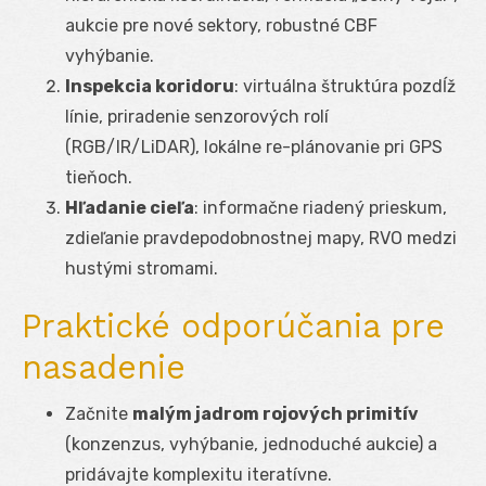
aukcie pre nové sektory, robustné CBF
vyhýbanie.
Inspekcia koridoru
: virtuálna štruktúra pozdĺž
línie, priradenie senzorových rolí
(RGB/IR/LiDAR), lokálne re-plánovanie pri GPS
tieňoch.
Hľadanie cieľa
: informačne riadený prieskum,
zdieľanie pravdepodobnostnej mapy, RVO medzi
hustými stromami.
Praktické odporúčania pre
nasadenie
Začnite
malým jadrom rojových primitív
(konzenzus, vyhýbanie, jednoduché aukcie) a
pridávajte komplexitu iteratívne.