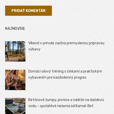
NAJNOVŠIE
Víkend v prírode začína premyslenou prípravou
výbavy
Domáci silový tréning s činkami a praktickým
vybavením pre každodenný progres
Betónové žumpy, pivnice a nádrže na dažďovú
vodu – spoľahlivé riešenia od Kamal-Bet