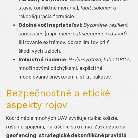
stavy, konfliktné merania),
fault isolation
a
rekonfigurácia formácie.
Odolné voči nepriateľovi
:
Byzantine-resilient
consensus
(napr.
mean subsequence reduced
),
filtrovanie extrémov, dôkaz limitov pri
f
škodlivých uzloch.
Robustné riadenie
:
H∞/μ-syntéza
,
tube MPC
s
množinovými odchýlkami, explicitné
modelovanie oneskorení a strát paketov.
Bezpečnostné a etické
aspekty rojov
Koordinácia mnohých UAV zvyšuje riziká: kolízie,
rušenie spojenia, narušenie súkromia. Zavádzajú sa
geofencing
,
strategické dekonflikčné pravidlá
,