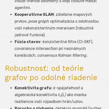
visual-inertial odometry
s
loop closure
medzi
agentmi.
Kooperatívne SLAM
: zdieľanie mapových
prvkov,
pose graph
optimalizácia s odolnosťou
voči nekonzistentným meraniam (robustné
jadrové funkcie).
Fúzia stavov
: konzistentné filtre (CI-EKF),
covariance intersection
pri neznámych
koreláciách,
consensus Kalman filtering
.
Robustnosť: od teórie
grafov po odolné riadenie
Konektivita grafu
:
k
-spájateľnosť a
algebraická konektivita
λ₂(L)
ako mierka
reziliencie voči výpadkom hrán/uzlov.
Poruchy a zlyhania
: detekcia anomálií (outlier