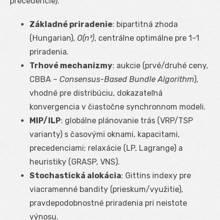
precedencie).
Základné priradenie
: bipartitná zhoda
(Hungarian),
O(n³)
, centrálne optimálne pre 1–1
priradenia.
Trhové mechanizmy
: aukcie (prvé/druhé ceny,
CBBA –
Consensus-Based Bundle Algorithm
),
vhodné pre distribúciu, dokazateľná
konvergencia v čiastočne synchronnom modeli.
MIP/ILP
: globálne plánovanie trás (VRP/TSP
varianty) s časovými oknami, kapacitami,
precedenciami; relaxácie (LP, Lagrange) a
heuristiky (GRASP, VNS).
Stochastická alokácia
: Gittins indexy pre
viacramenné bandity (prieskum/využitie),
pravdepodobnostné priradenia pri neistote
výnosu.