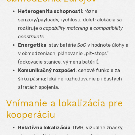
Heterogenita schopností
: rôzne
senzory/payloady, rýchlosti, dolet; alokácia sa
rozširuje o
capability matching
a
compatibility
constraints
.
Energetika
: stav batérie
SoC
v hodnote úlohy a
v obmedzeniach; plánovanie „pit-stops“
(dokovacie stanice, výmena batérií).
Komunikačný rozpočet
: cenové funkcie za
šírku pásma; lokálne rozhodovanie pri častých
stratách spojenia.
Vnímanie a lokalizácia pre
kooperáciu
Relatívna lokalizácia
: UWB, vizuálne značky,