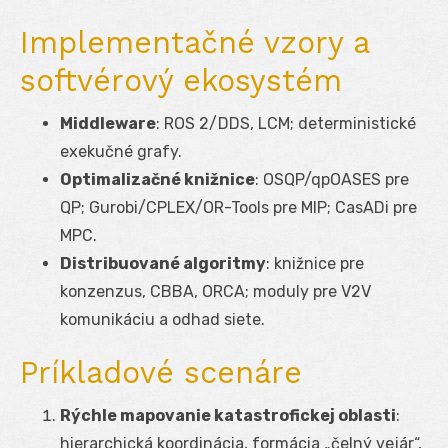
Implementačné vzory a
softvérový ekosystém
Middleware
: ROS 2/DDS, LCM; deterministické
exekučné grafy.
Optimalizačné knižnice
: OSQP/qpOASES pre
QP; Gurobi/CPLEX/OR-Tools pre MIP; CasADi pre
MPC.
Distribuované algoritmy
: knižnice pre
konzenzus, CBBA, ORCA; moduly pre V2V
komunikáciu a odhad siete.
Príkladové scenáre
Rýchle mapovanie katastrofickej oblasti
:
hierarchická koordinácia, formácia „čelný vejár“,